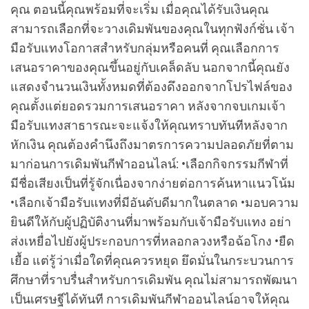
คุณ ตอนนี้คุณพร้อมที่จะเริ่ม เมื่อคุณได้รับเงินคุณ
สามารถเลือกที่จะวางเดิมพันของคุณในทุกฟังก์ชั่น เจ้า
มือรับแทงโอกาสสำหรับกลุ่มหรือคนที่ คุณเลือกการ
เสนอราคาของคุณขึ้นอยู่กับเคล็ดลับ นอกจากนี้คุณยัง
แสดงจำนวนเงินทั้งหมดที่ต้องดึงออกจากโปรไฟล์ของ
คุณตั้งแต่ยอดรวมการเสนอราคา หลังจากจบเกมเจ้า
มือรับแทงสาธารณะจะแจ้งให้คุณทราบทันทีหลังจาก
หักเงิน คุณต้องคำนึงถึงมาตรการความปลอดภัยที่ตาม
มาก่อนการเดิมพันกีฬาออนไลน์: •เลือกกิจกรรมกีฬาที่
มีชื่อเสียงเป็นที่รู้จักเนื่องจากง่ายต่อการค้นหาแนวโน้ม
•เลือกเจ้ามือรับแทงที่มีอันดับดีมากในตลาด •มอบความ
ยินดีให้กับผู้ปฏิบัติงานที่มาพร้อมกับเจ้ามือรับแทง อย่า
ส่งเหยื่อไปยังผู้ประกอบการที่หลอกลวงหรือฉ้อโกง •ยืด
เยื้อ แต่รู้ว่าเมื่อใดที่คุณควรหยุด ยึดมั่นในกระบวนการ
ศึกษาที่ราบรื่นสำหรับการเดิมพัน คุณไม่สามารถพัฒนา
เป็นเศรษฐีได้ทันที การเดิมพันกีฬาออนไลน์อาจให้คุณ