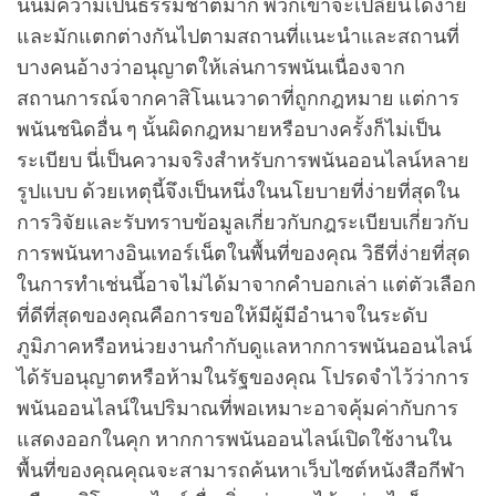
นั้นมีความเป็นธรรมชาติมาก พวกเขาจะเปลี่ยนได้ง่าย
และมักแตกต่างกันไปตามสถานที่แนะนำและสถานที่
บางคนอ้างว่าอนุญาตให้เล่นการพนันเนื่องจาก
สถานการณ์จากคาสิโนเนวาดาที่ถูกกฎหมาย แต่การ
พนันชนิดอื่น ๆ นั้นผิดกฎหมายหรือบางครั้งก็ไม่เป็น
ระเบียบ นี่เป็นความจริงสำหรับการพนันออนไลน์หลาย
รูปแบบ ด้วยเหตุนี้จึงเป็นหนึ่งในนโยบายที่ง่ายที่สุดใน
การวิจัยและรับทราบข้อมูลเกี่ยวกับกฎระเบียบเกี่ยวกับ
การพนันทางอินเทอร์เน็ตในพื้นที่ของคุณ วิธีที่ง่ายที่สุด
ในการทำเช่นนี้อาจไม่ได้มาจากคำบอกเล่า แต่ตัวเลือก
ที่ดีที่สุดของคุณคือการขอให้มีผู้มีอำนาจในระดับ
ภูมิภาคหรือหน่วยงานกำกับดูแลหากการพนันออนไลน์
ได้รับอนุญาตหรือห้ามในรัฐของคุณ โปรดจำไว้ว่าการ
พนันออนไลน์ในปริมาณที่พอเหมาะอาจคุ้มค่ากับการ
แสดงออกในคุก หากการพนันออนไลน์เปิดใช้งานใน
พื้นที่ของคุณคุณจะสามารถค้นหาเว็บไซต์หนังสือกีฬา