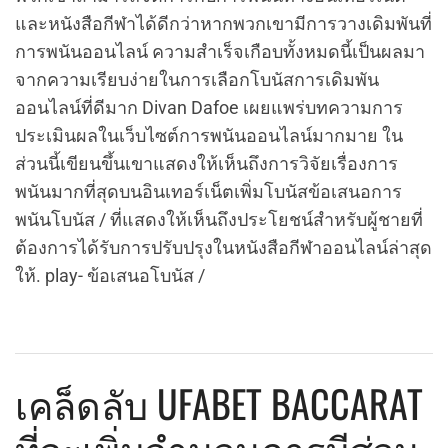
และหนังสือกีฬาได้ดีกว่าหากพวกเขามีการวางเดิมพันที่
การพนันออนไลน์ ความสำเร็จเกือบทั้งหมดนี้เป็นผลมา
จากความเรียบง่ายในการเลือกโบนัสการเดิมพัน
ออนไลน์ที่ดีมาก Divan Dafoe เผยแพร่บทความการ
ประเมินผลในเว็บไซต์การพนันออนไลน์มากมาย ใน
ส่วนนี้เขียนขึ้นเขาแสดงให้เห็นถึงการวิจัยเรื่องการ
พนันมากที่สุดบนอินเทอร์เน็ตเพิ่มโบนัสข้อเสนอการ
พนันโบนัส / ที่แสดงให้เห็นถึงประโยชน์สำหรับผู้ชายที่
ต้องการได้รับการปรับปรุงในหนังสือกีฬาออนไลน์ล่าสุด
ให้. play- ข้อเสนอโบนัส /
เคล็ดลับ UFABET BACCARAT