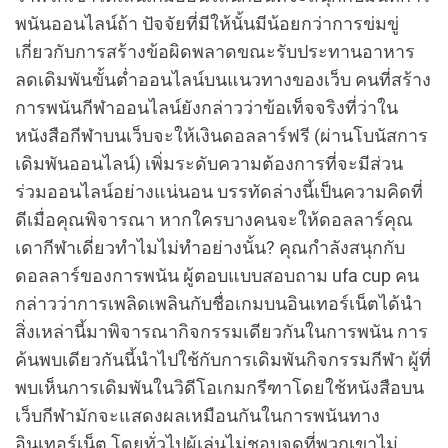
พนันออนไลน์ถ้า ปัจจัยที่มีให้นั้นมีน้อยกว่าการข่มขู่
เกี่ยวกับการสร้างข้อผิดพลาดขณะรับประทานอาหาร
ลดเดิมพันขั้นต่ำออนไลน์บนแนวทางของเว็บ คนที่สร้าง
การพนันกีฬาออนไลน์ยังกล่าวว่าข้อเท็จจริงที่ว่าใน
หนังสือกีฬาบนเว็บจะให้เงินดอลลาร์ฟรี (ผ่านโบนัสการ
เดิมพันออนไลน์) เพิ่มระดับความต้องการที่จะมีส่วน
ร่วมออนไลน์อย่างแน่นอน บรรทัดล่างนี้เป็นความคิดที่
ดีเมื่อคุณพิจารณา หากใครบางคนจะให้ดอลลาร์คุณ
เดากีฬาเดี่ยวทำไมไม่ทำอย่างนั้น? คุณกำลังสนุกกับ
ดอลลาร์ของการพนัน ผู้ตอบแบบสอบถาม ufa cup คน
กล่าวว่าการเพลิดเพลินกับชื่อเกมบนอินเทอร์เน็ตได้นำ
สิ่งเหล่านี้มาพิจารณากิจกรรมเดียวกันในการพนัน การ
ค้นพบเดียวกันนี้นำไปใช้กับการเดิมพันกิจกรรมกีฬา ผู้ที่
พบเห็นการเดิมพันในวิดีโอเกมกรีฑาโดยใช้หนังสือบน
เว็บกีฬามักจะแสดงผลเหมือนกันในการพนันทาง
อินเทอร์เน็ต โดยทั่วไปผู้เล่นไม่ชอบจุดที่พวกเขาไม่