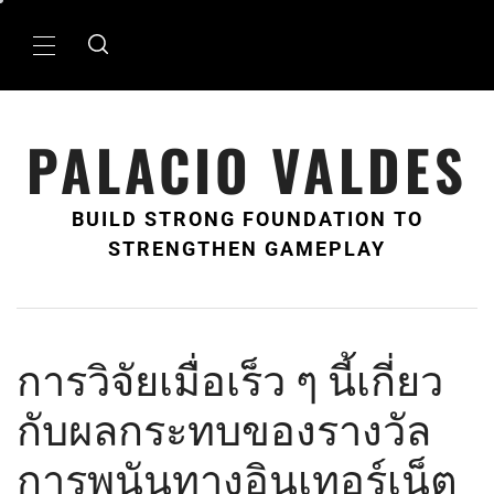
Skip
to
Primary
content
Menu
PALACIO VALDES
BUILD STRONG FOUNDATION TO
STRENGTHEN GAMEPLAY
การวิจัยเมื่อเร็ว ๆ นี้เกี่ยว
กับผลกระทบของรางวัล
การพนันทางอินเทอร์เน็ต