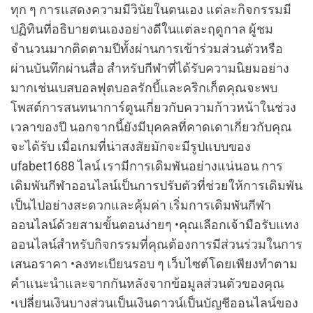
ทุก ๆ การแสดงความมีวินัยในตนเอง แต่ละกิจกรรมมี
ปฏิทินที่อธิบายตนเองอย่างดีในแต่ละฤดูกาล ผู้ชม
จำนวนมากติดตามปีทั้งผ่านการเข้าร่วมส่วนตัวหรือ
ผ่านบันทึกผ่านสื่อ สำหรับกีฬาที่ได้รับความนิยมอย่าง
มากเช่นเบสบอลฟุตบอลรักบี้และคริกเก็ตคุณจะพบ
โพสต์การสนทนาการ์ตูนเกี่ยวกับความก้าวหน้าในช่วง
เวลาของปี นอกจากนี้ยังมีบุคคลที่คาดเดาเกี่ยวกับคุณ
จะได้รับ เมื่อเกมที่น่าสงสัยมักจะมีรูปแบบของ
ufabet1688 ไลน์ เรามีการเดิมพันอย่างแน่นอน การ
เดิมพันกีฬาออนไลน์เป็นการปรับตัวที่ช่วยให้การเดิมพัน
เป็นไปอย่างสะดวกและคุ้มค่า เริ่มการเดิมพันกีฬา
ออนไลน์ด้วยสามขั้นตอนง่ายๆ •คุณเลือกเจ้ามือรับแทง
ออนไลน์สำหรับกิจกรรมที่คุณต้องการมีส่วนร่วมในการ
เสนอราคา •ลงทะเบียนรอบ ๆ เว็บไซต์โดยเพียงทำตาม
คำแนะนำและจากกันหลังจากข้อมูลส่วนตัวของคุณ
•เปลี่ยนเงินบางส่วนเป็นเงินดาวน์เป็นบัญชีออนไลน์ของ