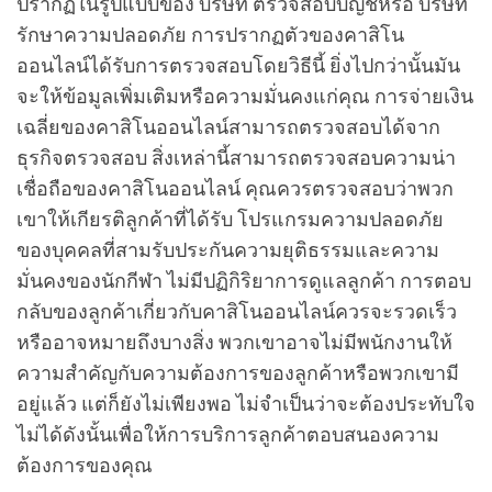
ปรากฏในรูปแบบของ บริษัท ตรวจสอบบัญชีหรือ บริษัท
รักษาความปลอดภัย การปรากฏตัวของคาสิโน
ออนไลน์ได้รับการตรวจสอบโดยวิธีนี้ ยิ่งไปกว่านั้นมัน
จะให้ข้อมูลเพิ่มเติมหรือความมั่นคงแก่คุณ การจ่ายเงิน
เฉลี่ยของคาสิโนออนไลน์สามารถตรวจสอบได้จาก
ธุรกิจตรวจสอบ สิ่งเหล่านี้สามารถตรวจสอบความน่า
เชื่อถือของคาสิโนออนไลน์ คุณควรตรวจสอบว่าพวก
เขาให้เกียรติลูกค้าที่ได้รับ โปรแกรมความปลอดภัย
ของบุคคลที่สามรับประกันความยุติธรรมและความ
มั่นคงของนักกีฬา ไม่มีปฏิกิริยาการดูแลลูกค้า การตอบ
กลับของลูกค้าเกี่ยวกับคาสิโนออนไลน์ควรจะรวดเร็ว
หรืออาจหมายถึงบางสิ่ง พวกเขาอาจไม่มีพนักงานให้
ความสำคัญกับความต้องการของลูกค้าหรือพวกเขามี
อยู่แล้ว แต่ก็ยังไม่เพียงพอ ไม่จำเป็นว่าจะต้องประทับใจ
ไม่ได้ดังนั้นเพื่อให้การบริการลูกค้าตอบสนองความ
ต้องการของคุณ