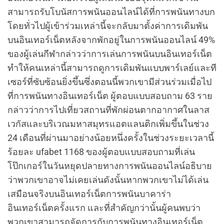
สามารถรับโบนัสการพนันออนไลน์ได้ที่การพนันทางบก
โดยทั่วไปผู้เข้าร่วมเหล่านี้จะกลับมาตั้งค่าการเดิมพัน
บนอินเทอร์เน็ตหลังจากพักอยู่ในการพนันออนไลน์ 49%
ของผู้เล่นกีฬากล่าวว่าการเล่นการพนันบนอินเทอร์เน็ต
ทำให้คนเหล่านี้สามารถดูการเดิมพันแบบพาร์เลย์และที
เซอร์ที่ซับซ้อนยิ่งขึ้นซึ่งตอนนี้พวกเขามีส่วนร่วมเมื่อไป
ที่การพนันทางอินเทอร์เน็ต ผู้ตอบแบบสอบถาม 63 ราย
กล่าวว่าการไปเที่ยวสถานที่พักผ่อนตากอากาศในลาส
เวกัสและบริเวณมหาสมุทรแอตแลนติกเพิ่มขึ้นในช่วง
24 เดือนที่ผ่านมาอย่างน้อยหนึ่งครั้งในช่วงระยะเวลานี้
ร้อยละ ufabet 1168 ของผู้ตอบแบบสอบถามที่เล่น
โป๊กเกอร์ในวันหยุดปลายทางการพนันออนไลน์อธิบาย
ว่าพวกเขาอาจไม่เคยเล่นดังนั้นหากพวกเขาไม่ได้เล่น
เสมือนจริงบนอินเทอร์เน็ตการพนันบาคาร่า
อินเทอร์เน็ตครั้งแรก และที่สำคัญกว่านั้นผู้คนพบว่า
พวกเขาสามารถจัดการกับการพนันทางอินเทอร์เน็ต