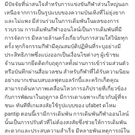
มีปัจจัยที่น่าสนใจสำหรับการแข่งขันกีฬาส่วนใหญ่นอก
เหนือจากการเป็นรูปแบบของความบันเทิงที่ไม่ยุ่งยาก
และไม่แพง มีส่วนร่วมในการเดิมพันในผลของการ
รวบรวม การเดิมพันกีฬาออนไลน์เป็นการเดิมพันที่มี
การจัดการ มีหลายล้านครั้งเกี่ยวกับการสวมใส่วินัยทุก
ครั้ง ทุกกิจกรรมกีฬามีคุณสมบัติปฏิทินที่ระบุอย่างมี
ประสิทธิภาพซึ่งแบ่งออกเป็นเงื่อนไขต่างๆ ผู้เข้าชม
จำนวนมากยึดติดกับฤดูกาลทั้งผ่านการเข้าร่วมส่วนตัว
หรือบันทึกผ่านสื่อมวลชน สำหรับกีฬาที่ได้รับความนิยม
อย่างมากเช่นเบสบอลฟุตบอลรักบี้และคริกเก็ตคุณ
สามารถค้นหาภาพเคลื่อนไหวการอภิปรายที่เกี่ยวข้อง
กับการพัฒนาในฤดูกาล มีการเดาเฉพาะเกี่ยวกับผู้ที่จะ
ชนะ ทันทีที่เกมสงสัยใช้รูปแบบของ ufabet ดไหม
pantip ตอนนี้เรามีการเดิมพัน การเดิมพันกีฬาออนไลน์
นั้นเป็นการปรับตัวที่ไม่ต้องสงสัยซึ่งช่วยให้การเดิมพัน
สะดวกและประสบความสำเร็จ มีหลายพันเหตุการณ์ใน