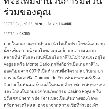
ที่จะเพิ่มจำนวนการมีส่วน
ร่วมของคุณ
POSTED ON
JUNE 22, 2020
BY
VINIT KARNIK
POSTED IN
CASINO
ภายในเกมบาคาร่าคำแนะนำไม่เป็นประโยชน์นอกจาก
นี้ยังเพิ่มความพึงพอใจของคุณเกี่ยวกับความหลาก
หลายที่น่าทึ่งและเป็นที่นิยมในคาสิโนไม่ว่าคุณจะอยู่ใน
Vegas หรือ Monte Carlo ทุกสิ่งถือว่าเป็นเกมคาสิโน
ยอดนิยมจาก 007 ที่เป็นตำนานซึ่งมีความสุขกับเกมบา
คาร่าฝรั่งเศสชื่อ Chiming de Fer เช่นภาพยนตร์เรื่อง
Doctor ไม่ทันเดอร์บอลล์ในหน่วยสืบราชการลับของเธอ
และโกลเด้นอายบวกกับนวัตกรรม Casino Royale ใน
ฝรั่งเศส Chemin de Fer แปลงเป็นเส้นทางของโลหะ
หรือทางรถไฟและอาจมาจากความเชื่อที่ว่ารองเท้า