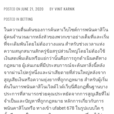
POSTED ON
JUNE 21, 2020
BY
VINIT KARNIK
POSTED IN
BETTING
ในความตื่นเต้นของการค้นหาเว็บไซต์การพนันคาสิโน
ผู้คนจำนวนมากหลั่งหัวของพวกเขาอย่างเต็มที่และเริ่ม
ที่จะเดิมพันโดยไม่ต้องวางแผน สำหรับช่วงเวลาแห่ง
ความสนุกสนานสักครู่ข้อสรุปส่วนใหญ่โดยไม่ต้องใช้
เงินสดเพิ่มเติมหรือแย่กว่านั้นคือการถูกดำเนินคดีทาง
กฎหมาย ผู้เล่นเกมที่มีประสบการณ์จะค้นหาสิ่งนี้หลัง
จากผ่านไปครู่หนึ่งและน่าเสียดายที่ส่วนใหญ่หลังจาก
สูญเสียเงินหรือความยุ่งยากที่ถูกกฎหมาย สำหรับผู้เริ่ม
ต้นในการพนันคาสิโนเวิลด์ไวด์เว็บนี่คือกฎพื้นฐานบาง
ประการที่สามารถช่วยคุณประหยัดจากการสูญเสียที่ไม่
จำเป็นและปัญหาที่ถูกกฎหมาย หลักการเกี่ยวกับการ
พนันคาสิโนหรือ ทางเข้า ufabet 678 ในรูปแบบใด ๆ