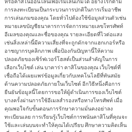
หรือคาสิโนออนไลน์เพื่อเริ่มเล่นเกมได้ อย่างไรก็ตาม
การลงทะเบียนเป็นกระบวนการปกติในการเริ่มอาชีพ
การเล่นเกมของคุณ โดยทั่วไปต้องใช้ข้อมูลส่วนตัวเช่น
หมายเลขบัญชีธนาคารการจัดการหมายเลขโทรศัพท์
อีเมลของคุณและชื่อของคุณ รายละเอียดที่ไวต่อแสง
เช่นสิ่งเหล่านี้มีความเสี่ยงที่จะถูกดักจากแฮกเกอร์หรือ
อาชญากรบุคลิกภาพ เพื่อป้องกันปัญหานี้ให้ความ
ปลอดภัยของเซิร์ฟเวอร์โฮสต์เป็นส่วนสำคัญในการ
เลือกเว็บไซต์ เล่น บาคาร่า คาสิโนของคุณ เว็บไซต์ที่
เชื่อถือได้เผยแพร่ข้อมูลเกี่ยวกับเทคโนโลยีที่ทันสมัย
ด้านความปลอดภัยภายในเว็บไซต์ อีกวิธีหนึ่งคือการ
ยืนยันข้อมูลนี้โดยการขอให้ผู้ดำเนินการของเว็บไซต์
บางครั้งผ่านการใช้อีเมลสำรองหรือทางโทรศัพท์ เมื่อ
คุณพอใจกับขั้นตอนการรักษาความมั่นคงอย่าลง
ทะเบียนเลย การเรียนรู้เว็บไซต์การพนันคาสิโนที่คุณจะ
ใช้และเล่นบนจะทำให้คุณได้เปรียบ ศึกษาความคิดเห็น