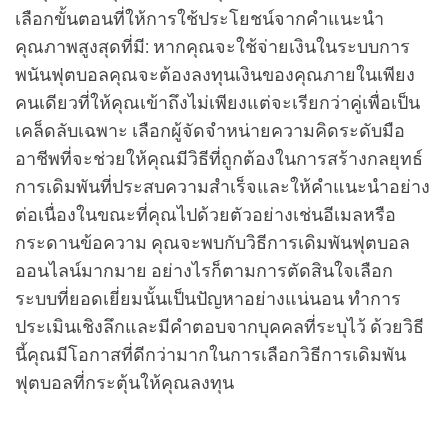
เลือกขั้นตอนที่ให้การใช้ประโยชน์จากคำแนะนำ
คุณภาพสูงสุดที่มี: หากคุณจะใช้จ่ายเงินในระบบการ
พนันฟุตบอลคุณจะต้องลงทุนเงินของคุณภายในเพียง
คนเดียวที่ให้คุณเข้าถึงไม่เพียงแต่จะเรียกว่าคู่เพื่อเป็น
เคล็ดลับเฉพาะ เลือกผู้จัดจำหน่ายความคิดระดับมือ
อาชีพที่จะช่วยให้คุณมีวิธีที่ถูกต้องในการสร้างกลยุทธ์
การเดิมพันที่ประสบความสำเร็จและให้คำแนะนำอย่าง
ต่อเนื่องในขณะที่คุณไปด้วยตัวอย่างเช่นอีเมลหรือ
กระดานข้อความ คุณจะพบกับวิธีการเดิมพันฟุตบอล
ออนไลน์มากมาย อย่างไรก็ตามการตัดสินใจเลือก
ระบบที่ยอดเยี่ยมนั้นเป็นปัญหาอย่างแน่นอน ทำการ
ประเมินเชิงลึกและมีคำตอบจากบุคคลที่ระบุไว้ ด้วยวิธี
นี้คุณมีโอกาสที่ดีกว่ามากในการเลือกวิธีการเดิมพัน
ฟุตบอลที่กระตุ้นให้คุณลงทุน