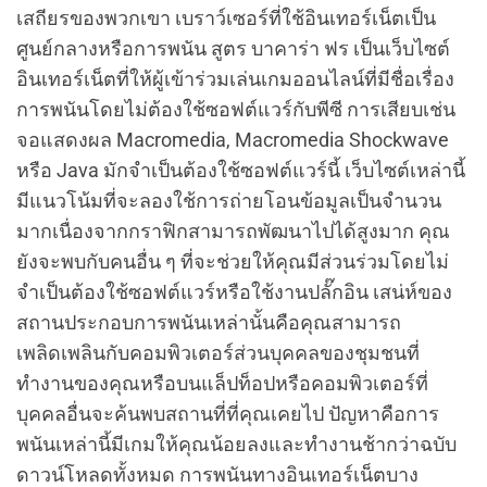
เสถียรของพวกเขา เบราว์เซอร์ที่ใช้อินเทอร์เน็ตเป็น
ศูนย์กลางหรือการพนัน สูตร บาคาร่า ฟร เป็นเว็บไซต์
อินเทอร์เน็ตที่ให้ผู้เข้าร่วมเล่นเกมออนไลน์ที่มีชื่อเรื่อง
การพนันโดยไม่ต้องใช้ซอฟต์แวร์กับพีซี การเสียบเช่น
จอแสดงผล Macromedia, Macromedia Shockwave
หรือ Java มักจำเป็นต้องใช้ซอฟต์แวร์นี้ เว็บไซต์เหล่านี้
มีแนวโน้มที่จะลองใช้การถ่ายโอนข้อมูลเป็นจำนวน
มากเนื่องจากกราฟิกสามารถพัฒนาไปได้สูงมาก คุณ
ยังจะพบกับคนอื่น ๆ ที่จะช่วยให้คุณมีส่วนร่วมโดยไม่
จำเป็นต้องใช้ซอฟต์แวร์หรือใช้งานปลั๊กอิน เสน่ห์ของ
สถานประกอบการพนันเหล่านั้นคือคุณสามารถ
เพลิดเพลินกับคอมพิวเตอร์ส่วนบุคคลของชุมชนที่
ทำงานของคุณหรือบนแล็ปท็อปหรือคอมพิวเตอร์ที่
บุคคลอื่นจะค้นพบสถานที่ที่คุณเคยไป ปัญหาคือการ
พนันเหล่านี้มีเกมให้คุณน้อยลงและทำงานช้ากว่าฉบับ
ดาวน์โหลดทั้งหมด การพนันทางอินเทอร์เน็ตบาง