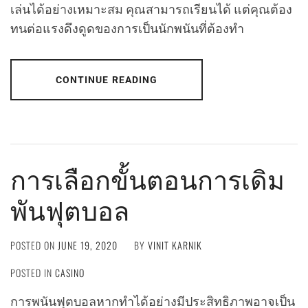
เล่นได้อย่างเหมาะสม คุณสามารถเรียนได้ แต่คุณต้อง
ทนต่อแรงดึงดูดของการเป็นนักพนันที่ต้องทำ
CONTINUE READING
การเลือกขั้นตอนการเดิม
พันฟุตบอล
POSTED ON
JUNE 19, 2020
BY
VINIT KARNIK
POSTED IN
CASINO
การพนันฟุตบอลหากทำได้อย่างมีประสิทธิภาพอาจเป็น