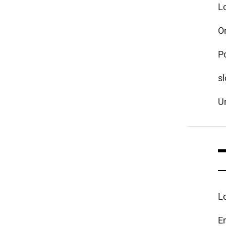
L
O
P
sl
U
L
E