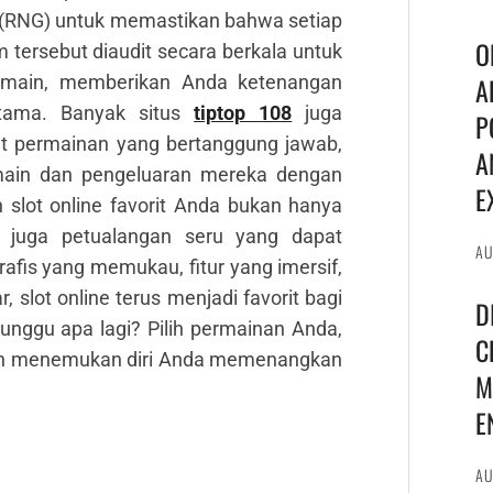
RNG) untuk memastikan bahwa setiap
O
m tersebut diaudit secara berkala untuk
pemain, memberikan Anda ketenangan
A
tama. Banyak situs
tiptop 108
juga
P
t permainan yang bertanggung jawab,
A
ain dan pengeluaran mereka dengan
E
slot online favorit Anda bukan hanya
i juga petualangan seru yang dapat
AU
afis yang memukau, fitur yang imersif,
slot online terus menjadi favorit bagi
D
tunggu apa lagi? Pilih permainan Anda,
C
kan menemukan diri Anda memenangkan
M
E
AU