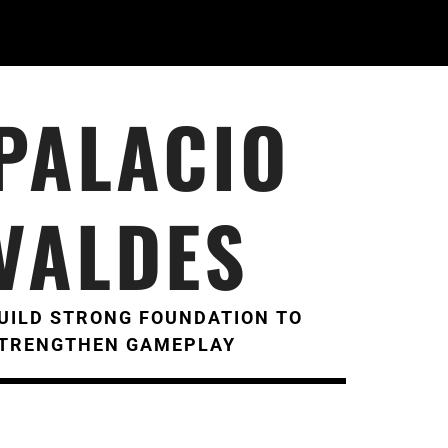
PALACIO
VALDES
UILD STRONG FOUNDATION TO
TRENGTHEN GAMEPLAY