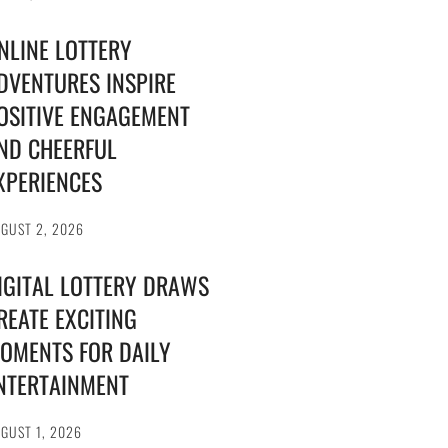
NLINE LOTTERY
DVENTURES INSPIRE
OSITIVE ENGAGEMENT
ND CHEERFUL
XPERIENCES
GUST 2, 2026
IGITAL LOTTERY DRAWS
REATE EXCITING
OMENTS FOR DAILY
NTERTAINMENT
GUST 1, 2026