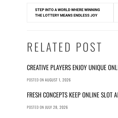
Post
STEP INTO A WORLD WHERE WINNING
navigation
THE LOTTERY MEANS ENDLESS JOY
RELATED POST
CREATIVE PLAYERS ENJOY UNIQUE ONL
POSTED ON
AUGUST 1, 2026
FRESH CONCEPTS KEEP ONLINE SLOT 
POSTED ON
JULY 28, 2026