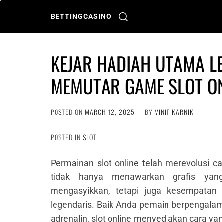
Skip
to
BETTING
CASINO
content
KEJAR HADIAH UTAMA L
MEMUTAR GAME SLOT ON
POSTED ON
MARCH 12, 2025
BY
VINIT KARNIK
POSTED IN
SLOT
Permainan slot online telah merevolusi c
tidak hanya menawarkan grafis ya
mengasyikkan, tetapi juga kesempata
legendaris. Baik Anda pemain berpengala
adrenalin, slot online menyediakan cara y