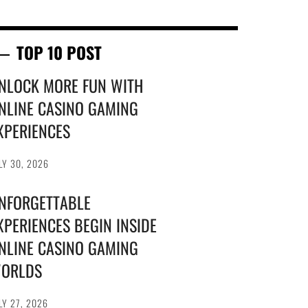
TOP 10 POST
NLOCK MORE FUN WITH
NLINE CASINO GAMING
XPERIENCES
LY 30, 2026
NFORGETTABLE
XPERIENCES BEGIN INSIDE
NLINE CASINO GAMING
ORLDS
LY 27, 2026