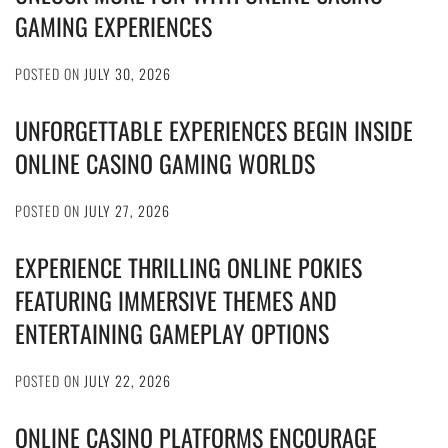
GAMING EXPERIENCES
POSTED ON
JULY 30, 2026
UNFORGETTABLE EXPERIENCES BEGIN INSIDE
ONLINE CASINO GAMING WORLDS
POSTED ON
JULY 27, 2026
EXPERIENCE THRILLING ONLINE POKIES
FEATURING IMMERSIVE THEMES AND
ENTERTAINING GAMEPLAY OPTIONS
POSTED ON
JULY 22, 2026
ONLINE CASINO PLATFORMS ENCOURAGE