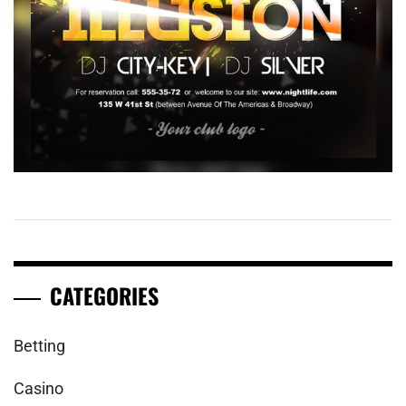
CATEGORIES
Betting
Casino