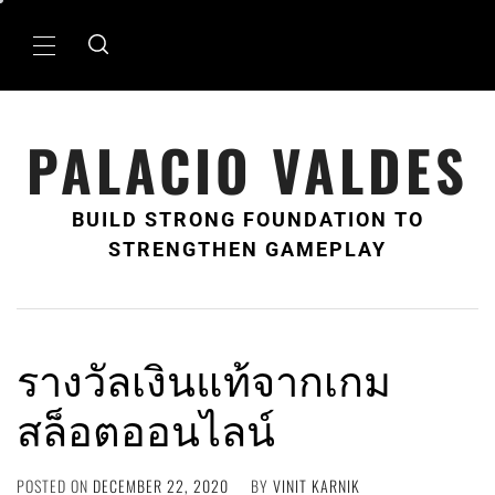
Skip
to
Primary
content
Menu
PALACIO VALDES
BUILD STRONG FOUNDATION TO
STRENGTHEN GAMEPLAY
รางวัลเงินแท้จากเกม
สล็อตออนไลน์
POSTED ON
DECEMBER 22, 2020
BY
VINIT KARNIK