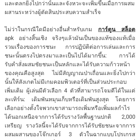
และตลกยิ่งไปกว่านั้นและจังหวะจะเพิ่มขึ้นเมื่อการผสม
ผสานระหว่างผู้ตัดสินประสบความสำเร็จ
ไม่ว่าในกรณีใดมีอย่างอื่นสำหรับเกม
การ์ตูน สล็อต
apk อย่างสิ้นเชิง จริงๆแล้วมันเป็นของแท้ของแท้เมื่อ
รวมเรื่องของการชนะ การปฏิบัติต่อการเล่นและการ
ชนะนั้นตรงไปตรงมาและเป็นไปได้มากขึ้น: การได้
รับคำสั่งผสมชัยชนะเป็นหลักและได้รับความก้าวหน้า
ของคุณคือสูงสุด ไม่มีสัญญาณป่าเถื่อนและยิ่งไปกว่า
นั้นให้สังเกตไม่มีเกมคอมพิวเตอร์ที่เป็นส่วนประกอบ
เพิ่มเติม ผู้เล่นมีตัวเลือก 4 ตัวที่สามารถโจมตีได้ในแต่
ละเทิร์น: เดิมพันหมุนเก็บหรือเดิมพันสูงสุด โดยการ
เลือกอย่างตั้งใจพวกเขาสามารถเพิ่มหรือเพิ่มผลกำไร
ได้นอกเหนือจากการได้รับรางวัลพื้นฐานปกติ 2,000
เหรียญ รางวัลนี้จะได้รับจากการได้รับชัยชนะจากการ
ผสมผสานของโจ๊กเกอร์ 3 ตัวในฉากแบบโปรเกรส