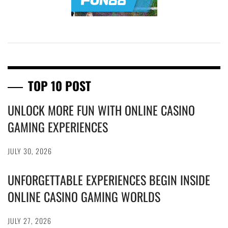
TOP 10 POST
UNLOCK MORE FUN WITH ONLINE CASINO
GAMING EXPERIENCES
JULY 30, 2026
UNFORGETTABLE EXPERIENCES BEGIN INSIDE
ONLINE CASINO GAMING WORLDS
JULY 27, 2026