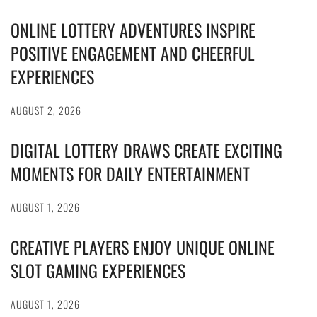
ONLINE LOTTERY ADVENTURES INSPIRE
POSITIVE ENGAGEMENT AND CHEERFUL
EXPERIENCES
AUGUST 2, 2026
DIGITAL LOTTERY DRAWS CREATE EXCITING
MOMENTS FOR DAILY ENTERTAINMENT
AUGUST 1, 2026
CREATIVE PLAYERS ENJOY UNIQUE ONLINE
SLOT GAMING EXPERIENCES
AUGUST 1, 2026