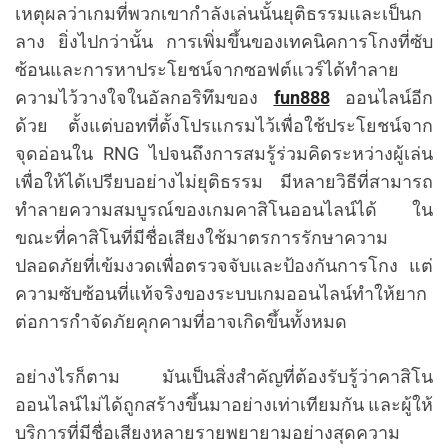
เหตุผลว่าเกมที่พวกเขากำลังเล่นนั้นยุติธรรมและเป็นก
ลาง ยิ่งไปกว่านั้น การเพิ่มขึ้นของเทคนิคการโกงที่ซับ
ซ้อนและการหาประโยชน์จากซอฟต์แวร์ได้ทำลาย
ความไว้วางใจในอัลกอริทึมของ
fun888
ออนไลน์อีก
ด้วย ตั้งแต่บอทที่ตั้งโปรแกรมไว้เพื่อใช้ประโยชน์จาก
จุดอ่อนใน RNG ไปจนถึงการสมรู้ร่วมคิดระหว่างผู้เล่น
เพื่อให้ได้เปรียบอย่างไม่ยุติธรรม มีหลายวิธีที่สามารถ
ทำลายความสมบูรณ์ของเกมคาสิโนออนไลน์ได้ ใน
ขณะที่คาสิโนที่มีชื่อเสียงใช้มาตรการรักษาความ
ปลอดภัยที่เข้มงวดเพื่อตรวจจับและป้องกันการโกง แต่
ความซับซ้อนที่แท้จริงของระบบเกมออนไลน์ทำให้ยาก
ต่อการกำจัดภัยคุกคามที่อาจเกิดขึ้นทั้งหมด
อย่างไรก็ตาม มันเป็นสิ่งสำคัญที่ต้องรับรู้ว่าคาสิโน
ออนไลน์ไม่ได้ถูกสร้างขึ้นมาอย่างเท่าเทียมกัน และผู้ให้
บริการที่มีชื่อเสียงหลายรายพยายามอย่างสุดความ