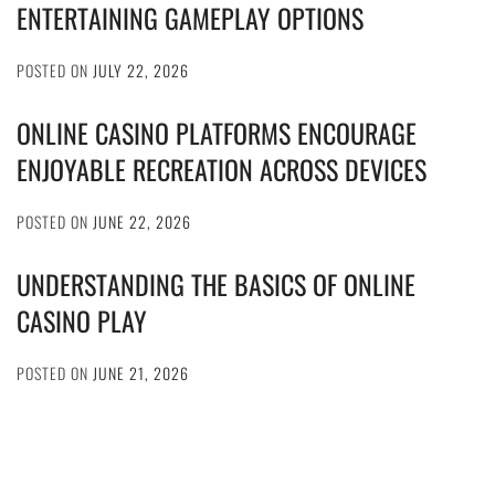
ENTERTAINING GAMEPLAY OPTIONS
POSTED ON
JULY 22, 2026
ONLINE CASINO PLATFORMS ENCOURAGE
ENJOYABLE RECREATION ACROSS DEVICES
POSTED ON
JUNE 22, 2026
UNDERSTANDING THE BASICS OF ONLINE
CASINO PLAY
POSTED ON
JUNE 21, 2026