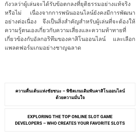
กังวลว่าผู้เล่นจะได้รับข้อตกลงที่ยุติธรรมอย่างแท้จริง
หรือไม่ เนื่องจากการพนันออนไลน์ยังคงมีการพัฒนา
อย่างต่อเนื่อง จึงเป็นสิ่งสำคัญสำหรับผู้เล่นที่จะต้องให้
ความรู้ตนเองเกี่ยวกับความเสี่ยงและความท้าทายที่
เกี่ยวข้องกับอัลกอริทึมของคาสิโนออนไลน์ และเลือก
แพลตฟอร์มเกมอย่างชาญฉลาด
Post
ความตื่นเต้นแห่งชัยชนะ – พิชิตเกมเดิมพันคาสิโนออนไลน์
navigation
ด้วยความมั่นใจ
EXPLORING THE TOP ONLINE SLOT GAME
DEVELOPERS – WHO CREATES YOUR FAVORITE SLOTS