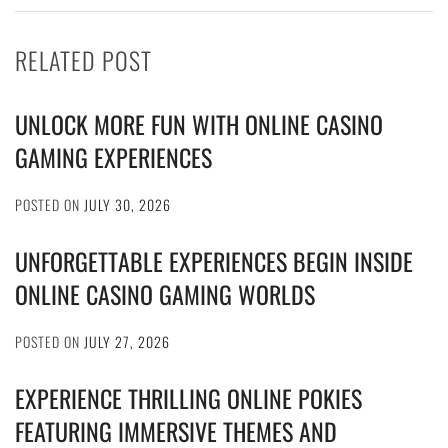
RELATED POST
UNLOCK MORE FUN WITH ONLINE CASINO
GAMING EXPERIENCES
POSTED ON
JULY 30, 2026
UNFORGETTABLE EXPERIENCES BEGIN INSIDE
ONLINE CASINO GAMING WORLDS
POSTED ON
JULY 27, 2026
EXPERIENCE THRILLING ONLINE POKIES
FEATURING IMMERSIVE THEMES AND