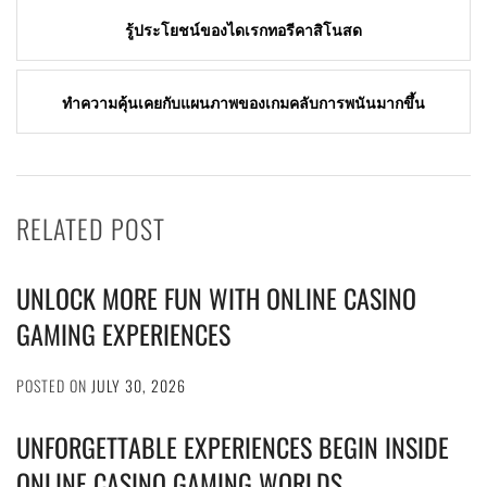
Post
รู้ประโยชน์ของไดเรกทอรีคาสิโนสด
navigation
ทำความคุ้นเคยกับแผนภาพของเกมคลับการพนันมากขึ้น
RELATED POST
UNLOCK MORE FUN WITH ONLINE CASINO
GAMING EXPERIENCES
POSTED ON
JULY 30, 2026
UNFORGETTABLE EXPERIENCES BEGIN INSIDE
ONLINE CASINO GAMING WORLDS