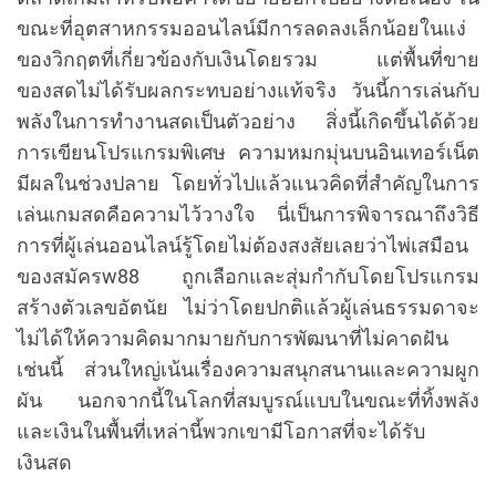
ขณะที่อุตสาหกรรมออนไลน์มีการลดลงเล็กน้อยในแง่
ของวิกฤตที่เกี่ยวข้องกับเงินโดยรวม แต่พื้นที่ขาย
ของสดไม่ได้รับผลกระทบอย่างแท้จริง วันนี้การเล่นกับ
พลังในการทำงานสดเป็นตัวอย่าง สิ่งนี้เกิดขึ้นได้ด้วย
การเขียนโปรแกรมพิเศษ ความหมกมุ่นบนอินเทอร์เน็ต
มีผลในช่วงปลาย โดยทั่วไปแล้วแนวคิดที่สำคัญในการ
เล่นเกมสดคือความไว้วางใจ นี่เป็นการพิจารณาถึงวิธี
การที่ผู้เล่นออนไลน์รู้โดยไม่ต้องสงสัยเลยว่าไพ่เสมือน
ของสมัครw88 ถูกเลือกและสุ่มกำกับโดยโปรแกรม
สร้างตัวเลขอัตนัย ไม่ว่าโดยปกติแล้วผู้เล่นธรรมดาจะ
ไม่ได้ให้ความคิดมากมายกับการพัฒนาที่ไม่คาดฝัน
เช่นนี้ ส่วนใหญ่เน้นเรื่องความสนุกสนานและความผูก
ผัน นอกจากนี้ในโลกที่สมบูรณ์แบบในขณะที่ทิ้งพลัง
และเงินในพื้นที่เหล่านี้พวกเขามีโอกาสที่จะได้รับ
เงินสด