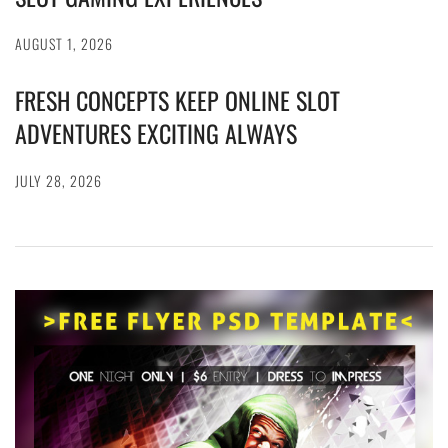
AUGUST 1, 2026
FRESH CONCEPTS KEEP ONLINE SLOT
ADVENTURES EXCITING ALWAYS
JULY 28, 2026