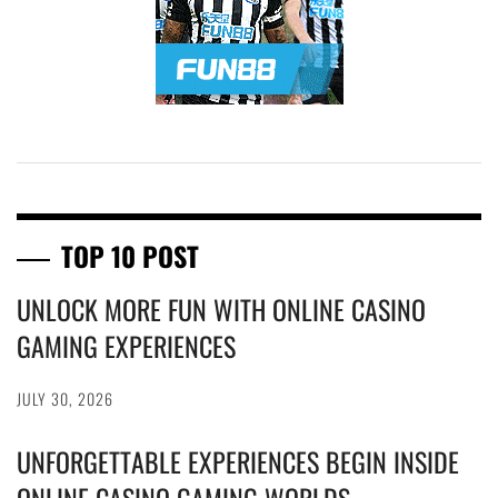
TOP 10 POST
UNLOCK MORE FUN WITH ONLINE CASINO
GAMING EXPERIENCES
JULY 30, 2026
UNFORGETTABLE EXPERIENCES BEGIN INSIDE