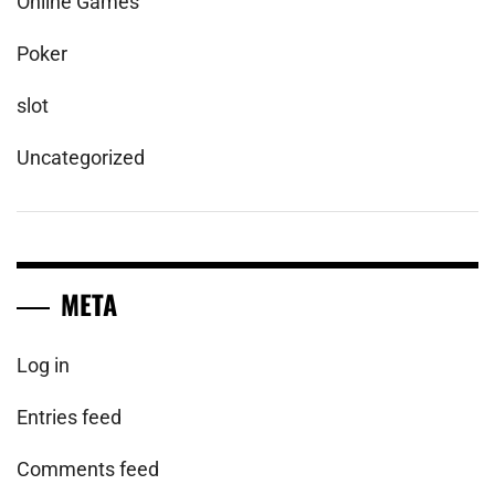
Online Games
Poker
slot
Uncategorized
META
Log in
Entries feed
Comments feed