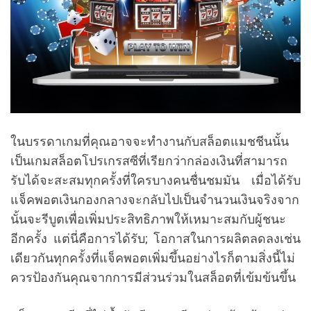
ในบรรดาเกมที่คุณอาจจะทำงานกับสล็อตแมชชีนนั้น
เป็นเกมสล็อตโปรเกรสซีที่เรียกว่ากล่องเงินที่สามารถ
รับได้จะสะสมทุกครั้งที่ใครบางคนชื่นชมมัน เมื่อได้รับ
แจ็คพอตเงินกองกลางจะกลับไปเป็นจำนวนเงินจริงจาก
นั้นจะรีบูตเพื่อเพิ่มประสิทธิภาพให้เหมาะสมกับผู้ชนะ
อีกครั้ง แต่นี่คือการได้รับ; โอกาสในการผลิตลดลงเช่น
เดียวกันทุกครั้งที่แจ็คพอตเพิ่มขึ้นอย่างไรก็ตามสิ่งนี้ไม่
ควรป้องกันคุณจากการมีส่วนร่วมในสล็อตที่เข้มข้นขึ้น