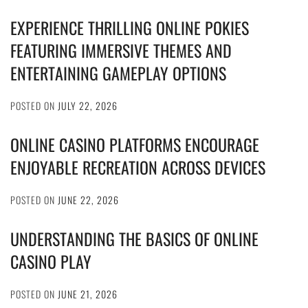
EXPERIENCE THRILLING ONLINE POKIES
FEATURING IMMERSIVE THEMES AND
ENTERTAINING GAMEPLAY OPTIONS
POSTED ON
JULY 22, 2026
ONLINE CASINO PLATFORMS ENCOURAGE
ENJOYABLE RECREATION ACROSS DEVICES
POSTED ON
JUNE 22, 2026
UNDERSTANDING THE BASICS OF ONLINE
CASINO PLAY
POSTED ON
JUNE 21, 2026