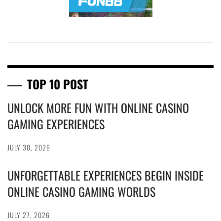
TOP 10 POST
UNLOCK MORE FUN WITH ONLINE CASINO
GAMING EXPERIENCES
JULY 30, 2026
UNFORGETTABLE EXPERIENCES BEGIN INSIDE
ONLINE CASINO GAMING WORLDS
JULY 27, 2026