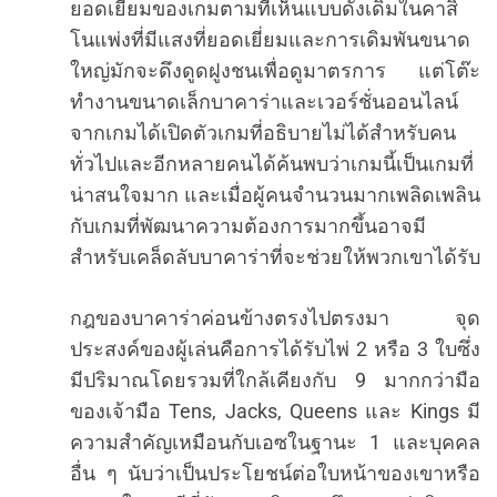
ยอดเยี่ยมของเกมตามที่เห็นแบบดั้งเดิมในคาสิ
โนแพ่งที่มีแสงที่ยอดเยี่ยมและการเดิมพันขนาด
ใหญ่มักจะดึงดูดฝูงชนเพื่อดูมาตรการ
แต่โต๊ะ
ทำงานขนาดเล็กบาคาร่าและเวอร์ชั่นออนไลน์
จากเกมได้เปิดตัวเกมที่อธิบายไม่ได้สำหรับคน
ทั่วไปและอีกหลายคนได้ค้นพบว่าเกมนี้เป็นเกมที่
น่าสนใจมาก
และเมื่อผู้คนจำนวนมากเพลิดเพลิน
กับเกมที่พัฒนาความต้องการมากขึ้นอาจมี
สำหรับเคล็ดลับบาคาร่าที่จะช่วยให้พวกเขาได้รับ
กฎของบาคาร่าค่อนข้างตรงไปตรงมา
จุด
2
3
ประสงค์ของผู้เล่นคือการได้รับไพ่
หรือ
ใบซึ่ง
9
มีปริมาณโดยรวมที่ใกล้เคียงกับ
มากกว่ามือ
Tens, Jacks, Queens
Kings
ของเจ้ามือ
และ
มี
1
ความสำคัญเหมือนกับเอซในฐานะ
และบุคคล
อื่น
ๆ
นับว่าเป็นประโยชน์ต่อใบหน้าของเขาหรือ