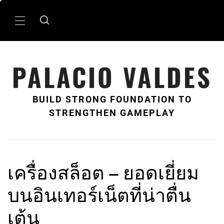
Skip
to
Primary
content
Menu
PALACIO VALDES
BUILD STRONG FOUNDATION TO
STRENGTHEN GAMEPLAY
เครื่องสล็อต – ยอดเยี่ยม
บนอินเทอร์เน็ตที่น่าตื่น
เต้น