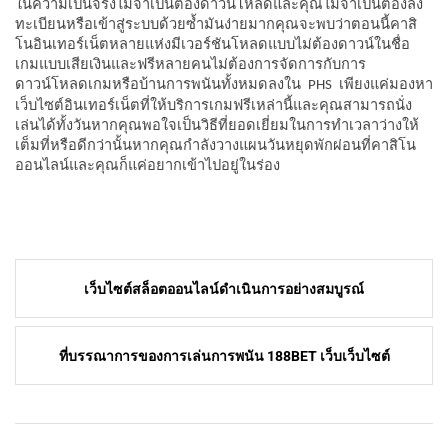
ในความเป็นจริงไม่จำเป็นต้องดาวน์โหลดและคุณไม่จำเป็นต้องลง
ทะเบียนหรือเข้าสู่ระบบด้วยซ้ำมันง่ายมากคุณจะพบว่าตอนนี้คาสิ
โนอินเทอร์เน็ตหลายแห่งมีเวอร์ชันโหลดแบบไม่ต้องดาวน์ในชื่อ
เกมแบบเสียเงินและฟรีหลายคนไม่ต้องการจัดการกับการ
ดาวน์โหลดเกมหรือบ้านการพนันทั้งหมดลงใน
เพียงแค่มองหา
PHS
เว็บไซต์อินเทอร์เน็ตที่ให้บริการเกมฟรีเหล่านี้และคุณสามารถนั่ง
เล่นได้ทั้งวันหากคุณพอใจเป็นวิธีที่ยอดเยี่ยมในการทำเวลาว่างให้
เต็มที่หรือดีกว่านั้นหากคุณกำลังวางแผนวันหยุดพักผ่อนที่คาสิโน
ออนไลน์และคุณก็แค่อยากเข้าไปอยู่ในร่อง
Post
เว็บไซต์สล็อตออนไลน์ดำเนินการอย่างสมบูรณ์
navigation
ที่บรรณาการของการเล่นการพนัน 188BET เว็บเว็บไซต์