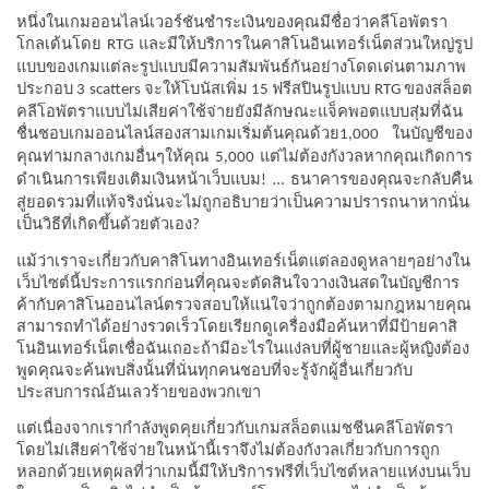
หนึ่งในเกมออนไลน์เวอร์ชันชำระเงินของคุณมีชื่อว่าคลีโอพัตรา
โกลเด้นโดย
และมีให้บริการในคาสิโนอินเทอร์เน็ตส่วนใหญ่รูป
RTG
แบบของเกมแต่ละรูปแบบมีความสัมพันธ์กันอย่างโดดเด่นตามภาพ
ประกอบ
จะให้โบนัสเพิ่ม
ฟรีสปินรูปแบบ
ของสล็อต
3 scatters
15
RTG
คลีโอพัตราแบบไม่เสียค่าใช้จ่ายยังมีลักษณะแจ็คพอตแบบสุ่มที่ฉัน
ชื่นชอบเกมออนไลน์สองสามเกมเริ่มต้นคุณด้วย
ในบัญชีของ
1,000
คุณท่ามกลางเกมอื่นๆให้คุณ
แต่ไม่ต้องกังวลหากคุณเกิดการ
5,000
ดำเนินการเพียงเติมเงินหน้าเว็บแบม
ธนาคารของคุณจะกลับคืน
! …
สู่ยอดรวมที่แท้จริงนั่นจะไม่ถูกอธิบายว่าเป็นความปรารถนาหากนั่น
เป็นวิธีที่เกิดขึ้นด้วยตัวเอง
?
แม้ว่าเราจะเกี่ยวกับคาสิโนทางอินเทอร์เน็ตแต่ลองดูหลายๆอย่างใน
เว็บไซต์นี้ประการแรกก่อนที่คุณจะตัดสินใจวางเงินสดในบัญชีการ
ค้ากับคาสิโนออนไลน์ตรวจสอบให้แน่ใจว่าถูกต้องตามกฎหมายคุณ
สามารถทำได้อย่างรวดเร็วโดยเรียกดูเครื่องมือค้นหาที่มีป้ายคาสิ
โนอินเทอร์เน็ตเชื่อฉันเถอะถ้ามีอะไรในแง่ลบที่ผู้ชายและผู้หญิงต้อง
พูดคุณจะค้นพบสิ่งนั้นที่นั่นทุกคนชอบที่จะรู้จักผู้อื่นเกี่ยวกับ
ประสบการณ์อันเลวร้ายของพวกเขา
แต่เนื่องจากเรากำลังพูดคุยเกี่ยวกับเกมสล็อตแมชชีนคลีโอพัตรา
โดยไม่เสียค่าใช้จ่ายในหน้านี้เราจึงไม่ต้องกังวลเกี่ยวกับการถูก
หลอกด้วยเหตุผลที่ว่าเกมนี้มีให้บริการฟรีที่เว็บไซต์หลายแห่งบนเว็บ