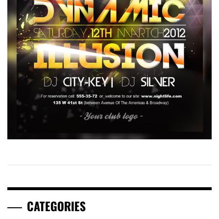
CATEGORIES