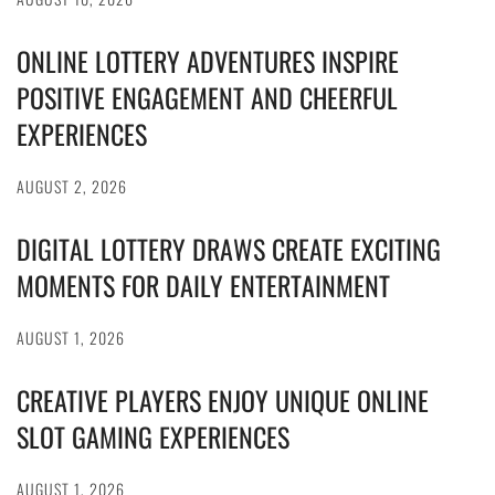
ONLINE LOTTERY ADVENTURES INSPIRE
POSITIVE ENGAGEMENT AND CHEERFUL
EXPERIENCES
AUGUST 2, 2026
DIGITAL LOTTERY DRAWS CREATE EXCITING
MOMENTS FOR DAILY ENTERTAINMENT
AUGUST 1, 2026
CREATIVE PLAYERS ENJOY UNIQUE ONLINE
SLOT GAMING EXPERIENCES
AUGUST 1, 2026