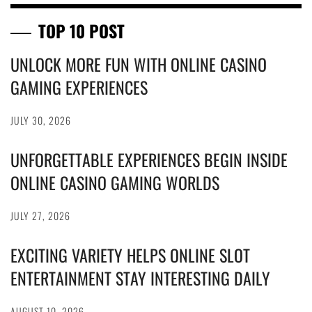
TOP 10 POST
UNLOCK MORE FUN WITH ONLINE CASINO
GAMING EXPERIENCES
JULY 30, 2026
UNFORGETTABLE EXPERIENCES BEGIN INSIDE
ONLINE CASINO GAMING WORLDS
JULY 27, 2026
EXCITING VARIETY HELPS ONLINE SLOT
ENTERTAINMENT STAY INTERESTING DAILY
AUGUST 10, 2026