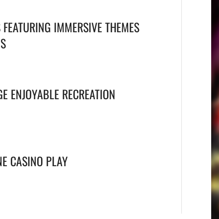
S FEATURING IMMERSIVE THEMES
NS
E ENJOYABLE RECREATION
NE CASINO PLAY