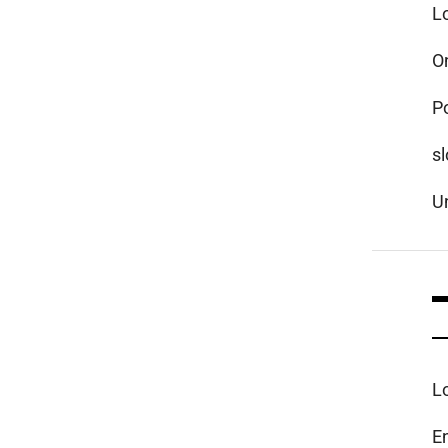
L
O
P
sl
U
L
E