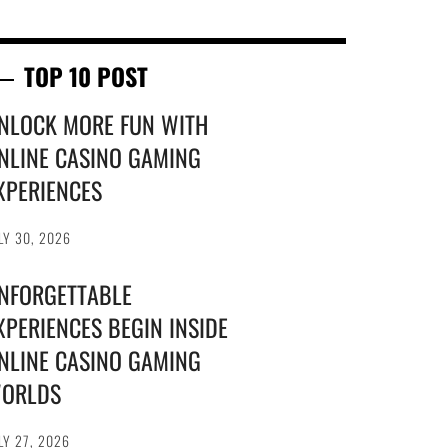
TOP 10 POST
NLOCK MORE FUN WITH
NLINE CASINO GAMING
XPERIENCES
LY 30, 2026
NFORGETTABLE
XPERIENCES BEGIN INSIDE
NLINE CASINO GAMING
ORLDS
LY 27, 2026