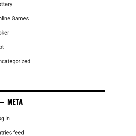
ottery
nline Games
oker
ot
ncategorized
META
og in
ntries feed