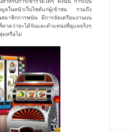
ำหรับการเข้าร่วมใดๆ ดังนั้น การเป็น
อมูลในหน้าเว็บไซต์แก่ผู้เข้าชม รวมถึง
ป็นสมาชิกการพนัน มีการจัดเตรียมงานบน
คาดว่าจะได้รับและตำแหน่งที่ดูแลจริงๆ
ลุ่มหรือไม่