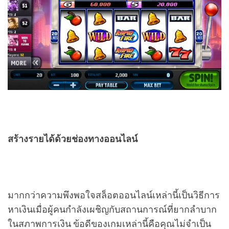
สร้างรายได้ด้วยช่องทางออนไลน์
มากกว่าความพึงพอใจสล็อตออนไลน์เหล่านี้เป็นวิธีการ
หาเงินเมื่อผู้คนกำลังเผชิญกับสถานการณ์ที่ยากลำบาก
ในสภาพการเงิน ข้อดีของเกมเหล่านี้คือคุณไม่จำเป็น