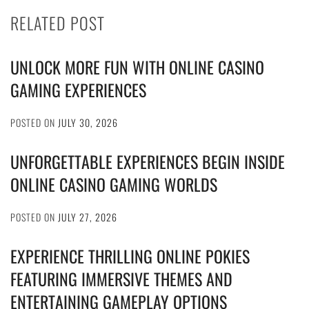
RELATED POST
UNLOCK MORE FUN WITH ONLINE CASINO
GAMING EXPERIENCES
POSTED ON
JULY 30, 2026
UNFORGETTABLE EXPERIENCES BEGIN INSIDE
ONLINE CASINO GAMING WORLDS
POSTED ON
JULY 27, 2026
EXPERIENCE THRILLING ONLINE POKIES
FEATURING IMMERSIVE THEMES AND
ENTERTAINING GAMEPLAY OPTIONS