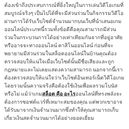
ต้องเข้าถึงประสบการณ์ที่ยิ่งใหญ่ในการเล่นวิดีโอเกมที่
สมบูรณ์จริงๆ เป็นไปได้ที่จะมีส่วนร่วมในกิจกรรมวิดีโอ
ผ่านการได้รับเว็บไซต์จำนวนมากบนเว็บที่นำเสนอเกม
ออนไลน์ประเภทนี้รวมทั้งข้อดีคือคุณสามารถมีส่วน
ร่วมในกระบวนการได้อย่างเท่าเทียมกันจากที่อยู่อาศัย
หรืออาจจะทางออนไลน์ คาสิโนออนไลน์ ก่อนที่จะ
พยายามมีส่วนร่วมในสล็อตออนไลน์ในบ้านคุณต้อง
ตรวจสอบให้แน่ใจเมื่อเว็บไซต์นั้นมีชื่อเสียงและถูก
กฎหมายและไม่เคยแสดงความสามารถ นอกจากนี้เรา
ต้องตรวจสอบให้แน่ใจว่าเว็บไซต์อินเทอร์เน็ตวิดีโอเกม
โดยรวมนั้นความจริงคือต้องใช้เงินเพื่อผลรวมโบนัส
หรือไม่ แม้ว่าเกม
สล็อต คือ อะไร
ออนไลน์ที่ทรงพลังจะ
ต้องการซอฟต์แวร์ที่เหมาะสมของคุณ แต่พวกเขาอาจ
ได้รับมาจากเงินจำนวนมากซึ่งทำให้คุณสามารถเก็บ
เกี่ยวเงินสดจำนวนมากได้อย่างยอดเยี่ยม