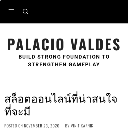
Skip
to
Primary
content
Menu
PALACIO VALDES
BUILD STRONG FOUNDATION TO
STRENGTHEN GAMEPLAY
สล็อตออนไลน์ที่น่าสนใจ
ที่จะมี
POSTED ON
NOVEMBER 23, 2020
BY
VINIT KARNIK