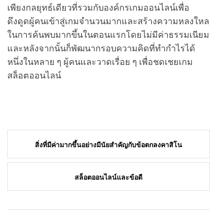
เพียงกลยุทธ์เดียวที่รวมกับองค์กรเกมออนไลน์เพื่อ
ดึงดูดผู้คนเข้าสู่เกมจำนวนมากและสร้างความหลงใหล
ในการค้นพบมากขึ้นในตอนแรกโดยไม่มีค่าธรรมเนียม
และหลังจากนั้นก็พัฒนากรอบความคิดที่ทำกำไรได้
หนึ่งในหลาย ๆ ผู้คนและวาดเรื่อย ๆ เพื่อชดเชยเกม
สล็อตออนไลน์
Post
สิ่งที่มีค่ามากขึ้นอย่างมีนัยสำคัญกับข้อตกลงคาสิโน
navigation
สล็อตออนไลน์และข้อดี