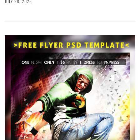
JULY 28, 2026