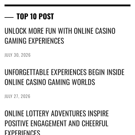
TOP 10 POST
UNLOCK MORE FUN WITH ONLINE CASINO
GAMING EXPERIENCES
JULY 30, 2026
UNFORGETTABLE EXPERIENCES BEGIN INSIDE
ONLINE CASINO GAMING WORLDS
JULY 27, 2026
ONLINE LOTTERY ADVENTURES INSPIRE
POSITIVE ENGAGEMENT AND CHEERFUL
EXPERIENCES