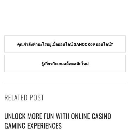
Post
คุณกำลังทำอะไรอยู่เมื่อออนไลน์ SANOOK69 ออนไลน์?
navigation
รู้เกี่ยวกับเกมสล็อตสมัยใหม่
RELATED POST
UNLOCK MORE FUN WITH ONLINE CASINO
GAMING EXPERIENCES