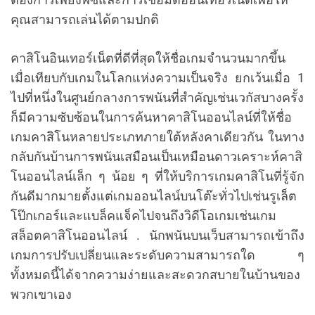
คุณสามารถเล่นได้ตามปกติ
คาสิโนอินเทอร์เน็ตที่ดีที่สุดให้ชื่อเกมจำนวนมากขึ้น
เมื่อเทียบกับเกมในโลกแห่งความเป็นจริง ยกเว้นเมื่อ 1
ไปที่หนึ่งในศูนย์กลางการพนันที่สำคัญเช่นเวกัสบางครั้ง
ก็มีความซับซ้อนในการค้นหาคาสิโนออนไลน์ที่ให้ชื่อ
เกมคาสิโนหลายประเภทภายใต้หลังคาเดียวกัน ในทาง
กลับกันบ้านการพนันเสมือนเป็นเหมือนดาวเคราะห์คาสิ
โนออนไลน์เล็ก ๆ น้อย ๆ ที่ให้บริการเกมคาสิโนที่รู้จัก
กันดีมากมายตั้งแต่เกมออนไลน์บนโต๊ะทั่วไปเช่นรูเล็ต
โป๊กเกอร์และแบล็คแจ็คไปจนถึงวิดีโอเกมเช่นเกม
สล็อตคาสิโนออนไลน์ . นักพนันบนเว็บสามารถเข้าถึง
เกมการปรับเปลี่ยนและระดับความสามารถใด ๆ
ทั้งหมดนี้ได้จากความง่ายและสะดวกสบายในบ้านของ
พวกเขาเอง