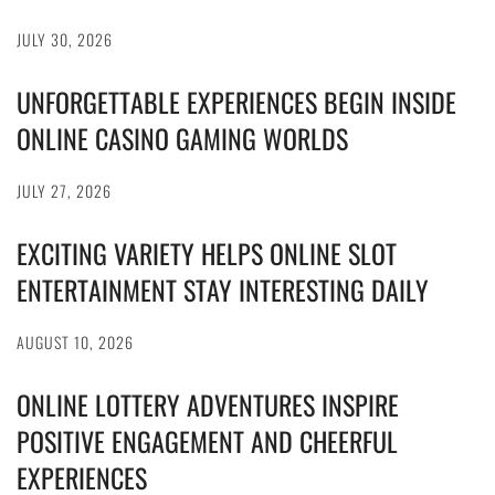
JULY 30, 2026
UNFORGETTABLE EXPERIENCES BEGIN INSIDE
ONLINE CASINO GAMING WORLDS
JULY 27, 2026
EXCITING VARIETY HELPS ONLINE SLOT
ENTERTAINMENT STAY INTERESTING DAILY
AUGUST 10, 2026
ONLINE LOTTERY ADVENTURES INSPIRE
POSITIVE ENGAGEMENT AND CHEERFUL
EXPERIENCES