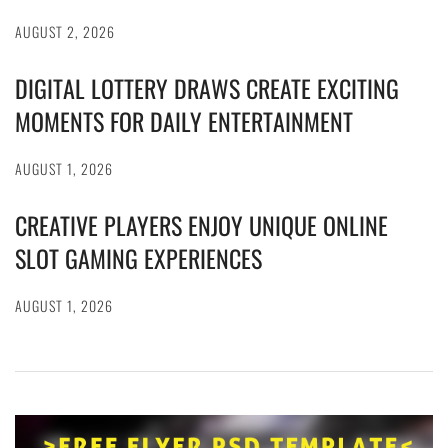
AUGUST 2, 2026
DIGITAL LOTTERY DRAWS CREATE EXCITING
MOMENTS FOR DAILY ENTERTAINMENT
AUGUST 1, 2026
CREATIVE PLAYERS ENJOY UNIQUE ONLINE
SLOT GAMING EXPERIENCES
AUGUST 1, 2026