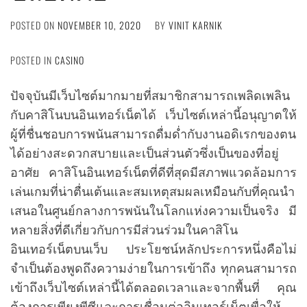
POSTED ON
NOVEMBER 10, 2020
BY
VINIT KARNIK
POSTED IN
CASINO
ปัจจุบันมีเว็บไซต์มากมายที่สมาชิกสามารถเพลิดเพลิน
กับคาสิโนบนอินเทอร์เน็ตได้ เว็บไซต์เหล่านี้อนุญาตให้
ผู้ที่ชื่นชอบการพนันสามารถดื่มด่ำกับงานอดิเรกของตน
ได้อย่างสะดวกสบายและเป็นส่วนตัวซึ่งเป็นของที่อยู่
อาศัย คาสิโนอินเทอร์เน็ตที่ดีที่สุดมีสภาพแวดล้อมการ
เล่นเกมที่น่าตื่นเต้นและสมเหตุสมผลเหมือนกับที่คุณนำ
เสนอในศูนย์กลางการพนันในโลกแห่งความเป็นจริง มี
หลายสิ่งที่ดีเกี่ยวกับการมีส่วนร่วมในคาสิโน
อินเทอร์เน็ตบนเว็บ ประโยชน์หลักประการหนึ่งคือไม่
จำเป็นต้องพูดถึงความง่ายในการเข้าถึง ทุกคนสามารถ
เข้าถึงเว็บไซต์เหล่านี้ได้ตลอดเวลาและจากพื้นที่ คุณ
ต้องการเพียงพีซีและการเชื่อมต่ออินเทอร์เน็ตเพื่อให้