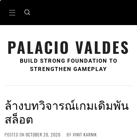
Skip
to
Primary
content
Menu
PALACIO VALDES
BUILD STRONG FOUNDATION TO
STRENGTHEN GAMEPLAY
ล้างบทวิจารณ์เกมเดิมพัน
สล็อต
POSTED ON
OCTOBER 20, 2020
BY
VINIT KARNIK