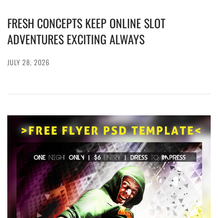
FRESH CONCEPTS KEEP ONLINE SLOT
ADVENTURES EXCITING ALWAYS
JULY 28, 2026