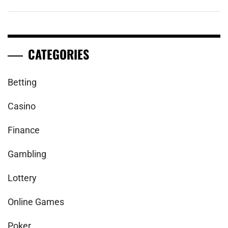
CATEGORIES
Betting
Casino
Finance
Gambling
Lottery
Online Games
Poker