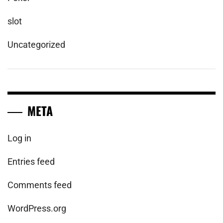
slot
Uncategorized
META
Log in
Entries feed
Comments feed
WordPress.org