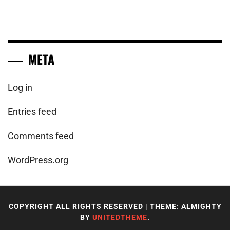
META
Log in
Entries feed
Comments feed
WordPress.org
COPYRIGHT ALL RIGHTS RESERVED
|
THEME: ALMIGHTY
BY
UNITEDTHEME
.