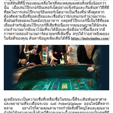
รายส์ทันทีที่นิ้วของคุณเหลือใครที่สมเหตุสมผลต่อสิ่งหนึ่งน้อยกว่า
นั้น
เมื่อเล่นโป๊กเกอร์อินเทอร์เน็ตอย่างแข็งขันและเริ่มต้นหาวิธีที่ดี
ที่สุดในการเล่นโป๊กเกอร์อินเทอร์เน็ตอาจเป็นเรื่องที่น่าดึงดูดหาก
ต้องติดตามมือที่ยอดเยี่ยมและเชื่อมั่นว่านักเล่นเกมจำนวนมากจะ
ทิ้งมันฝรั่งทอดลงในหม้อปรุงอาหาร
กลยุทธ์โป๊กเกอร์นี้เป็นวิธีที่ยอด
เยี่ยมสำหรับผู้เล่นโป๊กเกอร์ที่เสียชิปเนื่องจากคุณอนุญาตให้นักเล่น
เกมจำนวนมากมีแนวโน้มที่จะได้มือและข้อมือมากขึ้นเนื่องจากมี
การตรวจสอบจำนวนการ์ดอวยพรที่เพิ่มขึ้น
สรุปได้ว่าอย่าหยิ่งผยอง
ในข้อดีของคุณ ค้นหาข้อมูลเพิ่มเติมได้ที่นี่
https://imiwinplus.com/
ดูเหมือนจะเป็นความเชื่อที่เหลือเชื่อในขณะนี้ที่จะเดิมพันมหาศาล
และพยายามที่จะเตือนระบบ
ออนไลน์ที่หลาก
Judi PokerQQplayer
หลาย
อย่างไรก็ตามคุณสามารถกำจัดสิ่งที่ใหญ่โตและคุณอาจ
กำจัดได้อย่างรวดเร็วด้วยวิธีการเฉพาะนี้
การทดสอบอาจเป็นคู่หูที่ดี