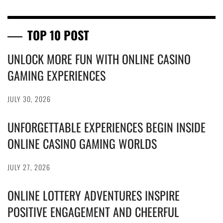
TOP 10 POST
UNLOCK MORE FUN WITH ONLINE CASINO
GAMING EXPERIENCES
JULY 30, 2026
UNFORGETTABLE EXPERIENCES BEGIN INSIDE
ONLINE CASINO GAMING WORLDS
JULY 27, 2026
ONLINE LOTTERY ADVENTURES INSPIRE
POSITIVE ENGAGEMENT AND CHEERFUL