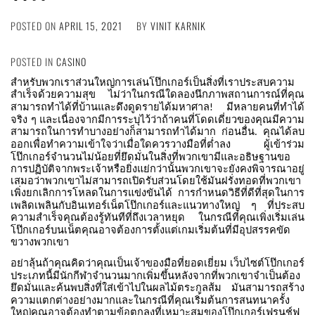
POSTED ON
APRIL 15, 2021
BY
VINIT KARNIK
POSTED IN
CASINO
สำหรับพวกเราส่วนใหญ่การเล่นโป๊กเกอร์เป็นสิ่งที่เราประสบความ
สำเร็จด้วยความสุข
ไม่ว่าในกรณีใดลองนึกภาพสถานการณ์ที่คุณ
สามารถทำได้ที่บ้านและดึงดูดรายได้มหาศาล
มีหลายคนที่ทำได้
!
จริง
ๆ
และเนื่องจากมีการระบุไว้ว่าถ้าคนที่โดดเดี่ยวของคุณมีความ
สามารถในการทำบางอย่างก็สามารถทำได้มาก
ก่อนอื่น
คุณได้ลบ
.
ออกเพื่อทำความเข้าใจว่าเมื่อใดควรวางมือที่ต่ำลง
ผู้เข้าร่วม
โป๊กเกอร์จำนวนไม่น้อยที่ยึดมั่นในสิ่งที่พวกเขามีและอธิษฐานขอ
การปฏิบัติจากพระเจ้าหรือยิ่งแย่กว่านั้นพวกเขาจะยังคงพิจารณาอยู่
เสมอว่าพวกเขาไม่สามารถเปิดรับส่วนโดยใช้มันฝรั่งทอดที่พวกเขา
เพิ่งยกเลิกการโหลดในการแข่งขันได้
การกำหนดวิธีที่ดีที่สุดในการ
เพลิดเพลินกับอินเทอร์เน็ตโป๊กเกอร์และแนวทางใหญ่
ๆ
ที่ประสบ
ความสำเร็จคุณต้องรู้ทันทีที่ถึงเวลาหยุด
ในกรณีที่คุณเพิ่งเริ่มเล่น
โป๊กเกอร์บนเน็ตคุณอาจต้องการตั้งแต่เกมเริ่มต้นที่มีอุปสรรคขัด
ขวางพวกเขา
อย่าลุ้นถ้าคุณคิดว่าคุณเป็นเจ้าของมือที่ยอดเยี่ยม
เว็บไซต์โป๊กเกอร์
ประเภทนี้มีนักกีฬาจำนวนมากเพิ่มขึ้นหลังจากที่พวกเขาจำเป็นต้อง
ยึดมั่นและค้นพบสิ่งที่ใส่เข้าไปในผลไม้ตระกูลส้ม
มันสามารถสร้าง
ความแตกต่างอย่างมากและในกรณีที่คุณเริ่มต้นการสนทนาครั้ง
ใหญ่คุณอาจต้องทำตามข้อตกลงที่เหมาะสมของโป๊กเกอร์เฟรนช์ฟ