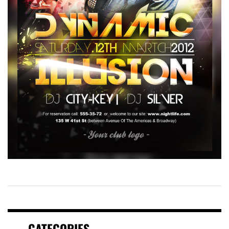
CATEGORIES