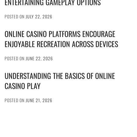
ENTERTAINING GAMEPLAY OPTIONS
POSTED ON
JULY 22, 2026
ONLINE CASINO PLATFORMS ENCOURAGE
ENJOYABLE RECREATION ACROSS DEVICES
POSTED ON
JUNE 22, 2026
UNDERSTANDING THE BASICS OF ONLINE
CASINO PLAY
POSTED ON
JUNE 21, 2026