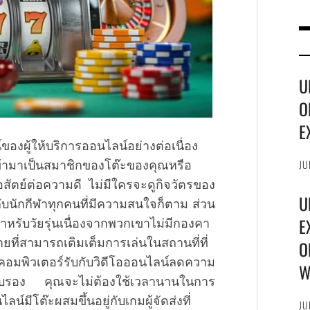
U
O
E
งผู้ให้บริการออนไลน์อย่างต่อเนื่อง
JU
ถือเข้ามาเป็นสมาชิกของโต๊ะของคุณหรือ
ื่อสัตย์ต่อความดี ไม่มีใครจะดูกิจวัตรของ
U
ับนักกีฬาทุกคนที่มีความสนใจก็ตาม ส่วน
E
สำหรับวัยรุ่นเนื่องจากพวกเขาไม่มีกองคา
ยที่สามารถเติมเต็มการเล่นในสถานที่ที่
O
คอมพิวเตอร์รับกับวิดีโอออนไลน์ลดความ
W
ารรับรอง คุณจะไม่ต้องใช้เวลานานในการ
์มีโต๊ะผสมขึ้นอยู่กับเกมผู้จัดส่งที่
JU