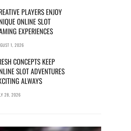
REATIVE PLAYERS ENJOY
NIQUE ONLINE SLOT
AMING EXPERIENCES
GUST 1, 2026
RESH CONCEPTS KEEP
NLINE SLOT ADVENTURES
XCITING ALWAYS
LY 28, 2026