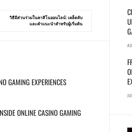
C
วิธีมีส่วนร่วมในคาสิโนออนไลน์: เคล็ดลับ
U
และคำแนะนำสำหรับผู้เริ่มต้น
G
AU
F
O
E
NO GAMING EXPERIENCES
JU
INSIDE ONLINE CASINO GAMING