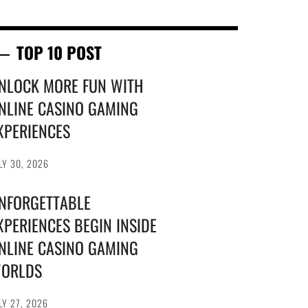
TOP 10 POST
NLOCK MORE FUN WITH
NLINE CASINO GAMING
XPERIENCES
LY 30, 2026
NFORGETTABLE
XPERIENCES BEGIN INSIDE
NLINE CASINO GAMING
ORLDS
LY 27, 2026