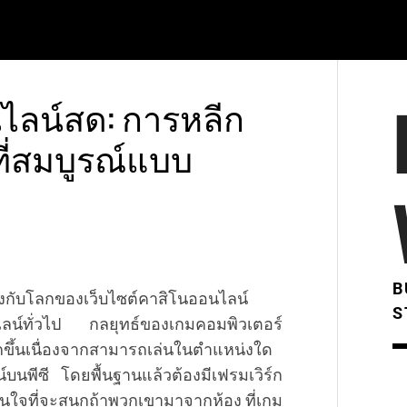
ลน์สด: การหลีก
ี่สมบูรณ์แบบ
B
ิงกับโลกของเว็บไซต์คาสิโนออนไลน์
S
นไลน์ทั่วไป กลยุทธ์ของเกมคอมพิวเตอร์
มากขึ้นเนื่องจากสามารถเล่นในตำแหน่งใด
์บนพีซี โดยพื้นฐานแล้วต้องมีเฟรมเวิร์ก
ดสินใจที่จะสนุกถ้าพวกเขามาจากห้อง ที่เกม