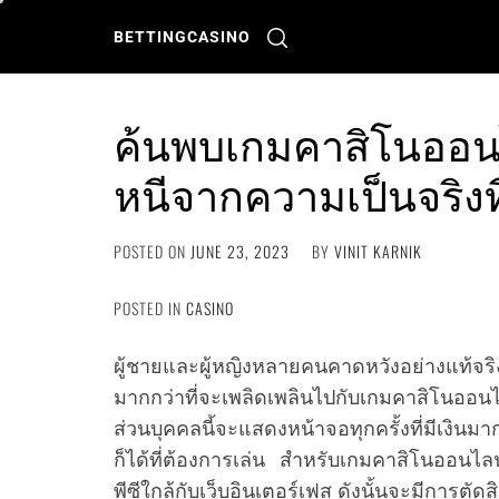
Skip
to
BETTING
CASINO
content
ค้นพบเกมคาสิโนออนไ
หนีจากความเป็นจริงท
POSTED ON
JUNE 23, 2023
BY
VINIT KARNIK
POSTED IN
CASINO
ผู้ชายและผู้หญิงหลายคนคาดหวังอย่างแท้จร
มากกว่าที่จะเพลิดเพลินไปกับเกมคาสิโนออ
ส่วนบุคคลนี้จะแสดงหน้าจอทุกครั้งที่มีเงิน
ก็ได้ที่ต้องการเล่น สำหรับเกมคาสิโนออนไลน
พีซีใกล้กับเว็บอินเตอร์เฟส ดังนั้นจะมีการตั