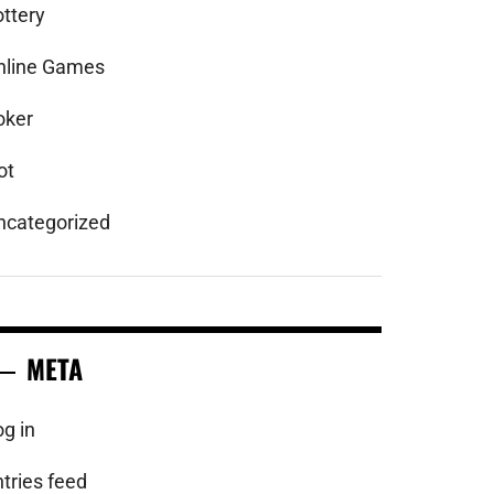
ottery
nline Games
oker
ot
ncategorized
META
og in
ntries feed