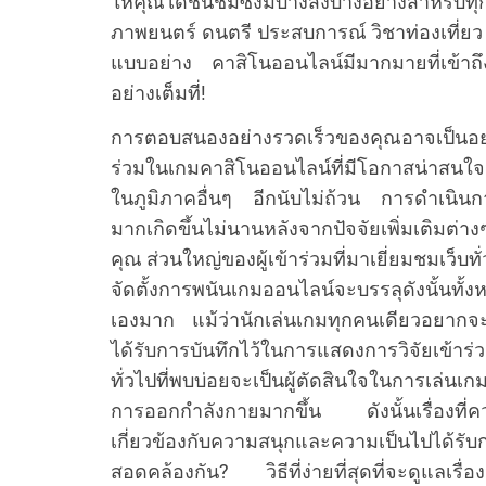
ให้คุณได้ชื่นชมซึ่งมีบางสิ่งบางอย่างสำหรับท
ภาพยนตร์
ดนตรี
ประสบการณ์
วิชาท่องเที่ยว
แบบอย่าง
คาสิโนออนไลน์มีมากมายที่เข้าถึง
!
อย่างเต็มที่
การตอบสนองอย่างรวดเร็วของคุณอาจเป็นอย่
ร่วมในเกมคาสิโนออนไลน์ที่มีโอกาสน่าสนใจเ
ในภูมิภาคอื่นๆ
อีกนับไม่ถ้วน
การดำเนินก
มากเกิดขึ้นไม่นานหลังจากปัจจัยเพิ่มเติมต่าง
คุณ
ส่วนใหญ่ของผู้เข้าร่วมที่มาเยี่ยมชมเว็บ
จัดตั้งการพนันเกมออนไลน์จะบรรลุดังนั้นทั
เองมาก
แม้ว่านักเล่นเกมทุกคนเดียวอยากจะ
ได้รับการบันทึกไว้ในการแสดงการวิจัยเข้าร
ทั่วไปที่พบบ่อยจะเป็นผู้ตัดสินใจในการเล่น
การออกกำลังกายมากขึ้น
ดังนั้นเรื่องที
เกี่ยวข้องกับความสนุกและความเป็นไปได้รับ
?
สอดคล้องกัน
วิธีที่ง่ายที่สุดที่จะดูแลเร