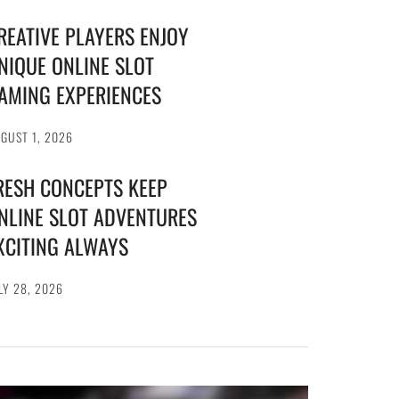
REATIVE PLAYERS ENJOY
NIQUE ONLINE SLOT
AMING EXPERIENCES
GUST 1, 2026
RESH CONCEPTS KEEP
NLINE SLOT ADVENTURES
XCITING ALWAYS
LY 28, 2026