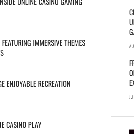
INSIDE ONLINE CASINO GAMING
C
U
G
S FEATURING IMMERSIVE THEMES
AU
NS
F
O
E
E ENJOYABLE RECREATION
JU
NE CASINO PLAY