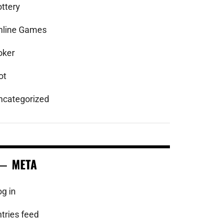
ottery
nline Games
oker
ot
ncategorized
META
og in
ntries feed