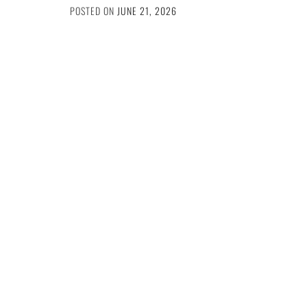
POSTED ON
JUNE 21, 2026