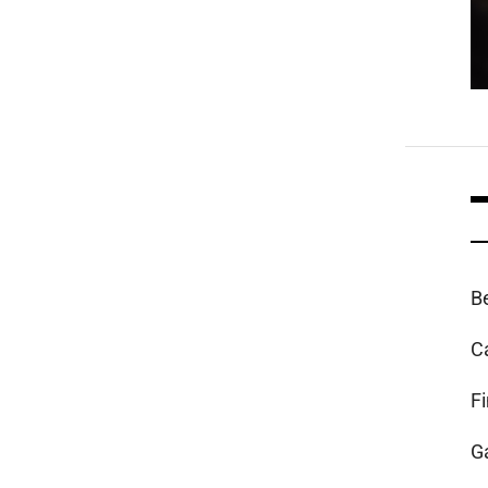
B
C
F
G