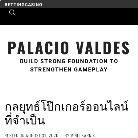
Skip
BETTING
CASINO
to
content
PALACIO VALDES
BUILD STRONG FOUNDATION TO
STRENGTHEN GAMEPLAY
กลยุทธ์โป๊กเกอร์ออนไลน์
ที่จำเป็น
POSTED ON
AUGUST 31, 2020
BY
VINIT KARNIK