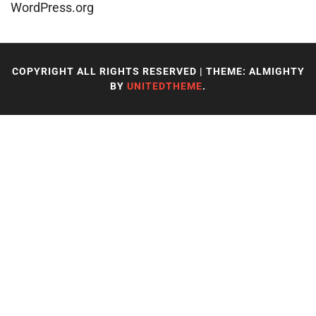
WordPress.org
COPYRIGHT ALL RIGHTS RESERVED
|
THEME: ALMIGHTY
BY
UNITEDTHEME
.