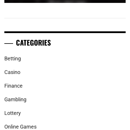
CATEGORIES
Betting
Casino
Finance
Gambling
Lottery
Online Games