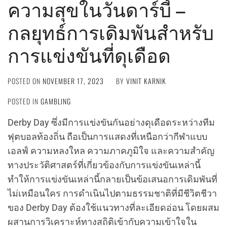
ความสุขในวันดาร์บี้ –
กลยุทธ์การเดิมพันสำหรับ
การแข่งขันที่ดุเดือด
POSTED ON
NOVEMBER 17, 2023
BY
VINIT KARNIK
POSTED IN
GAMBLING
Derby Day ซึ่งมีการแข่งขันกันอย่างดุเดือดระหว่างทีม
ฟุตบอลท้องถิ่น ถือเป็นการแสดงที่เหนือกว่ากีฬาแบบ
เอลฟ์ ความหลงใหล ความภาคภูมิใจ และความสำคัญ
ทางประวัติศาสตร์ที่เกี่ยวข้องกับการแข่งขันเหล่านี้
ทำให้การแข่งขันเหล่านี้กลายเป็นข้อเสนอการเดิมพันที่
ไม่เหมือนใคร การดำเนินไปตามธรรมชาติที่มีชีวิตชีวา
ของ Derby Day ต้องใช้แนวทางที่ละเอียดอ่อน โดยผสม
ผสานการวิเคราะห์ทางสถิติเข้ากับความเข้าใจใน