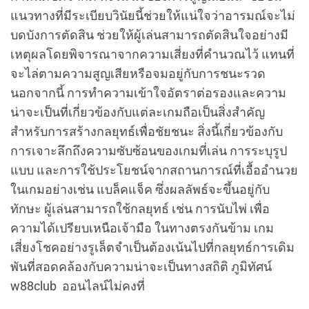
แนวทางที่มีระเบียบวินัยนี้ช่วยให้แน่ใจว่าอารมณ์จะไม่
บดบังการตัดสิน ช่วยให้ผู้เล่นสามารถตัดสินใจอย่างมี
เหตุผลโดยพิจารณาจากความเสี่ยงที่คำนวณไว้ แทนที่
จะไล่ตามความสูญเสียหรือจมอยู่กับการชนะรวด
นอกจากนี้ การทำความเข้าใจอัตราต่อรองและความ
น่าจะเป็นที่เกี่ยวข้องกับแต่ละเกมถือเป็นสิ่งสำคัญ
สำหรับการสร้างกลยุทธ์เพื่อชัยชนะ สิ่งนี้เกี่ยวข้องกับ
การเจาะลึกถึงความซับซ้อนของเกมที่เล่น การระบุรูป
แบบ และการใช้ประโยชน์จากสถานการณ์ที่เอื้ออำนวย
ในเกมอย่างเช่น แบล็คแจ็ค ซึ่งผลลัพธ์จะขึ้นอยู่กับ
ทักษะ ผู้เล่นสามารถใช้กลยุทธ์ เช่น การนับไพ่ เพื่อ
ความได้เปรียบเหนือเจ้ามือ ในทางตรงกันข้าม เกม
เสี่ยงโชคอย่างรูเล็ตจำเป็นต้องเน้นไปที่กลยุทธ์การเดิม
พันที่สอดคล้องกับความน่าจะเป็นทางสถิติ ภูมิทัศน์
w88club ออนไลน์ไม่คงที่