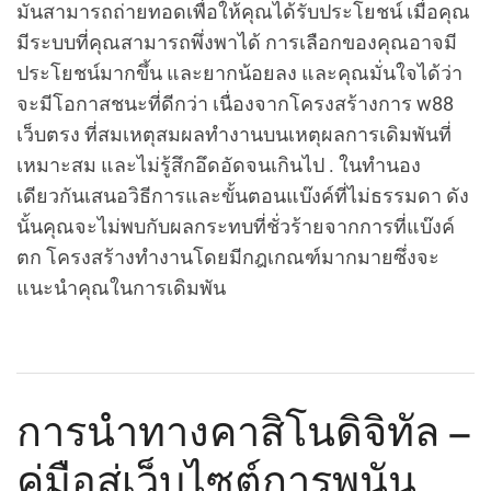
มันสามารถถ่ายทอดเพื่อให้คุณได้รับประโยชน์ เมื่อคุณ
มีระบบที่คุณสามารถพึ่งพาได้ การเลือกของคุณอาจมี
ประโยชน์มากขึ้น และยากน้อยลง และคุณมั่นใจได้ว่า
จะมีโอกาสชนะที่ดีกว่า เนื่องจากโครงสร้างการ w88
เว็บตรง ที่สมเหตุสมผลทำงานบนเหตุผลการเดิมพันที่
เหมาะสม และไม่รู้สึกอึดอัดจนเกินไป . ในทำนอง
เดียวกันเสนอวิธีการและขั้นตอนแบ๊งค์ที่ไม่ธรรมดา ดัง
นั้นคุณจะไม่พบกับผลกระทบที่ชั่วร้ายจากการที่แบ๊งค์
ตก โครงสร้างทำงานโดยมีกฎเกณฑ์มากมายซึ่งจะ
แนะนำคุณในการเดิมพัน
การนำทางคาสิโนดิจิทัล –
คู่มือสู่เว็บไซต์การพนัน