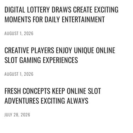
DIGITAL LOTTERY DRAWS CREATE EXCITING
MOMENTS FOR DAILY ENTERTAINMENT
AUGUST 1, 2026
CREATIVE PLAYERS ENJOY UNIQUE ONLINE
SLOT GAMING EXPERIENCES
AUGUST 1, 2026
FRESH CONCEPTS KEEP ONLINE SLOT
ADVENTURES EXCITING ALWAYS
JULY 28, 2026