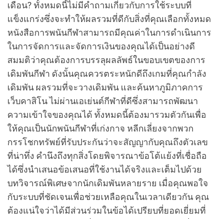
เดือน? ทั้งหมดนี้ไม่มีคำถามเกี่ยวกับการใช้ระบบที่
แข็งแกร่งซึ่งจะทำให้ผลรวมที่ดีกับสิ่งที่คุณเลือกทั้งหมด
หนังสือการพนันกีฬาสามารถมีคุณค่าในการดำเนินการ
ในการจัดการและจัดการเงินของคุณได้เป็นอย่างดี
สมมติว่าคุณต้องการบรรลุผลลัพธ์ในขอบเขตของการ
เดิมพันกีฬา ดังนั้นคุณควรตระหนักดีถึงเกมที่คุณกำลัง
เดิมพัน ผลรวมที่จะวางเดิมพัน และค้นหาภูมิภาคการ
เว็บคาสิโน ไม่ผ่านเอเย่นต์กีฬาที่ดีซึ่งสามารถพัฒนา
ความเข้าใจของคุณได้ ทั้งหมดนี้ต้องมารวมตัวกันเพื่อ
ให้คุณเป็นนักพนันกีฬาที่เก่งกาจ หลีกเลี่ยงจากพวก
กรรโชกทรัพย์ที่รับประกันว่าจะสัญญากับคุณถึงตัวเลข
ที่น่าทึ่ง คำนึงถึงทุกสิ่งโดยพิจารณาข้อโต้แย้งที่เชื่อถือ
ได้ซึ่งนำเสนอข้อเสนอที่ใช้งานได้จริงและเต็มไปด้วย
บทวิจารณ์พิเศษจากนักเดิมพันหลายราย เมื่อคุณพอใจ
กับระบบที่ชัดเจนเพื่อช่วยเหลือคุณในเวลาเดียวกัน คุณ
ต้องแน่ใจว่าได้มีส่วนร่วมในข้อได้เปรียบที่ยอดเยี่ยมที่