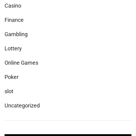
Casino
Finance
Gambling
Lottery
Online Games
Poker
slot
Uncategorized