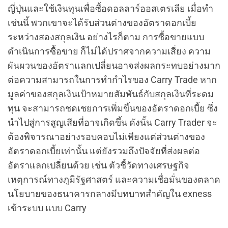
ญี่ปุ่นและใช้เงินทุนเพื่อซื้อดอลลาร์ออสเตรเลีย เมื่อทำ
เช่นนี้ พวกเขาจะได้รับส่วนต่างของอัตราดอกเบี้ย
ระหว่างสองสกุลเงิน อย่างไรก็ตาม การซื้อขายแบบ
ดำเนินการซื้อขาย ก็ไม่ได้ปราศจากความเสี่ยง ความ
ผันผวนของอัตราแลกเปลี่ยนอาจส่งผลกระทบอย่างมาก
ต่อความสามารถในการทำกำไรของ Carry Trade หาก
มูลค่าของสกุลเงินเป้าหมายสัมพันธ์กับสกุลเงินที่ระดม
ทุน จะสามารถชดเชยการเพิ่มขึ้นของอัตราดอกเบี้ย ซึ่ง
นำไปสู่การสูญเสียที่อาจเกิดขึ้น ดังนั้น Carry Trader จะ
ต้องพิจารณาอย่างรอบคอบไม่เพียงแต่ส่วนต่างของ
อัตราดอกเบี้ยเท่านั้น แต่ยังรวมถึงปัจจัยที่ส่งผลต่อ
อัตราแลกเปลี่ยนด้วย เช่น ตัวชี้วัดทางเศรษฐกิจ
เหตุการณ์ทางภูมิรัฐศาสตร์ และความเชื่อมั่นของตลาด
นโยบายของธนาคารกลางมีบทบาทสำคัญใน exness
เข้าระบบ แบบ Carry