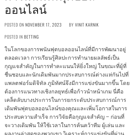
ออนไลน์
POSTED ON
NOVEMBER 17, 2023
BY
VINIT KARNIK
POSTED IN
BETTING
ในโลกของการพนันฟุตบอลออนไลน์ที่มีการพัฒนาอยู่
ตลอดเวลา การเรียนรู้ศิลปะการทำนายผลลัพธ์เป็น
กุญแจสำคัญในการทำคะแนนให้ยิ่งใหญ่ ในขณะที่ผู้ที่
ชื่นชอบและนักเดิมพันมากประสบการณ์ต่างแห่กันไปที่
แพลตฟอร์มดิจิทัล ภูมิทัศน์จึงมีการแข่งขันมากขึ้น โดย
ต้องการแนวทางเชิงกลยุทธ์เพื่อก้าวนำหน้าเกม นี่คือ
เคล็ดลับบางประการในการยกระดับประสบการณ์การ
เดิมพันฟุตบอลออนไลน์ของคุณและเพิ่มโอกาสในการ
ประสบความสำเร็จ การวิจัยคือกุญแจสำคัญ – ก่อนที่
จะวางเดิมพัน ให้ใช้เวลาในการค้นคว้าทีม ผู้เล่น และ
ผลงานล่าสุดของพวกเขา วิเคราะห์การแข่งขันที่ผ่าน