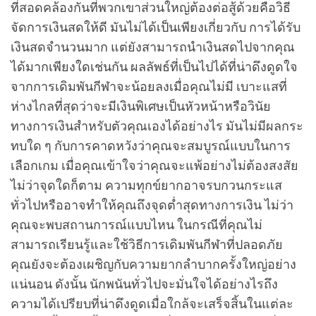
ที่สอดคล้องกันที่พวกเขาส่วนใหญ่ต้องต่อสู้ด้วยคือวิธี
จัดการเงินสดให้ดี มันไม่ได้เป็นเพียงเกี่ยวกับ การได้รับ
เงินสดจำนวนมาก แต่ยังสามารถนำเงินสดไปจากคุณ
ได้มากเพียงใดเช่นกัน ผลลัพธ์ที่เป็นไปได้ที่น่าดึงดูดใจ
จากการเดิมพันกีฬาจะน้อยลงเมื่อคุณไม่มี เบาะแสที่
ห่างไกลที่สุดว่าจะมีเงินพิเศษเป็นหัวหน้าหรือวินัย
ทางการเงินสำหรับตัวคุณเองได้อย่างไร มันไม่มีผลกระ
ทบใด ๆ กับการคาดหวังว่าคุณจะสมบูรณ์แบบในการ
เลือกเกม เมื่อคุณเข้าใจว่าคุณจะแพ้อย่างไม่ต้องสงสัย
ไม่ว่าจุดใดก็ตาม ความทุกข์ยากอาจรบกวนกระแส
ทั่วไปหรืออาจทำให้คุณถึงจุดต่ำสุดทางการเงิน ไม่ว่า
คุณจะพบสถานการณ์แบบไหน ในกรณีที่คุณไม่
สามารถเรียนรู้และใช้วิธีการเดิมพันกีฬาที่ปลอดภัย
คุณยังจะต้องเผชิญกับความยากลำบากครั้งใหญ่อย่าง
แน่นอน ดังนั้น นักพนันทั่วไปจะมั่นใจได้อย่างไรถึง
ความได้เปรียบที่น่าดึงดูดเมื่อใกล้จะเสร็จสิ้นในแต่ละ