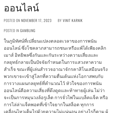
ออนไลน์
POSTED ON
NOVEMBER 17, 2023
BY
VINIT KARNIK
POSTED IN
GAMBLING
ในภูมิทัศน์ที่เปลี่ยนแปลงตลอดเวลาของการพนัน
ออนไลน์ ซึ่งโชคลาภสามารถชนะหรือแพ้ได้เพียงคลิก
เมาส์ อิทธิพลซึ่งกันและกันระหว่างความเสี่ยงและ
กลยุทธ์กลายเป็นปัจจัยกำหนดในการแสวงหาความ
สำเร็จ ขณะที่ผู้เล่นสำรวจอาณาจักรคาสิโนเสมือนจริง
พวกเขาจะเข้าสู่โลกที่ความตื่นเต้นแห่งโอกาสพบกับ
การวางแผนกลยุทธ์ที่คำนวณไว้ หัวใจของการพนัน
ออนไลน์คือความเสี่ยงที่ดึงดูดและท้าทายผู้เล่น ไม่ว่า
จะเป็นการหมุนวงล้อรูเล็ต การจั่วไพ่ในแบล็คแจ็ค หรือ
การไล่ล่าแจ็คพอตที่เข้าใจยากในสล็อต ทุกการ
เคลื่อนไหวเต็มไปด้วยความไม่แน่นอน อย่างไรก็ตาม ผู้