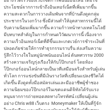
อย่างรวดเร็วของเว็บไซต์การพนันออนไลน์ โดยใช้
ประโยชน์จากการเข้าถึงอินเทอร์เน็ตที่เพิ่มมากขึ้น
ความสะดวกในการวางเดิมพันจากที่บ้านดึงดูดกลุ่ม
ประชากรในวงกว้าง ซึ่งมีส่วนทำให้อุตสาหกรรมนี้ได้
รับความนิยมเพิ่มมากขึ้น ความก้าวหน้าทางเทคโนโลยี
มีบทบาทสำคัญในการกำหนดวิวัฒนาการนี้ เนื่องจาก
ความเร็วอินเทอร์เน็ตที่ดีขึ้นและเกตเวย์การชำระเงินที่
ปลอดภัยช่วยให้การทำธุรกรรมราบรื่น ส่งเสริมความ
รู้สึกไว้วางใจในหมู่นักพนันออนไลน์ ต้นทศวรรษ 2000
สร้างความเจริญรุ่งเรืองให้กับโป๊กเกอร์ โดยห้อง
โป๊กเกอร์ออนไลน์กลายเป็นเวทีเสมือนจริงสำหรับผู้เล่น
ทั่วโลก การแข่งขันที่มีเงินรางวัลที่เปลี่ยนแปลงชีวิตได้
เกิดขึ้น ดึงดูดทั้งมือสมัครเล่นและมืออาชีพผู้ช่ำชอง
ความนิยมของโป๊กเกอร์ในเขตแดนดิจิทัลได้รับแรง
หนุนจากการถ่ายทอดสดทางโทรทัศน์ เปลี่ยนผู้เล่น
อย่าง Chris w88 เว็บตรง Moneymaker ให้เป็นที่รู้จัก