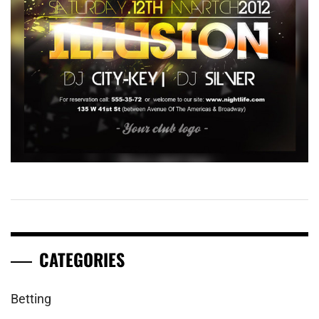
CATEGORIES
Betting