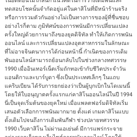
ในอดีตอันไม่ไกลนัก แนวคิดในการวางเดิมพันและ
ทดสอบโชคนั้นจำกัดอยู่แค่ในคาสิโนที่มีหน้าร้านจริง
หรือการรวมตัวกันอย่างไม่เป็นทางการของผู้ที่ชื่นชอบ
อย่างไรก็ตาม ภูมิทัศน์ของการพนันมีการเปลี่ยนแปลง
ครั้งใหญ่ด้วยการมาถึงของยุคดิจิทัล ทำให้เกิดการพนัน
ออนไลน์ และการเปลี่ยนแปลงอุตสาหกรรมในลักษณะ
ที่ไม่อาจจินตนาการได้ก่อนหน้านี้ กำเนิดของการเดิม
พันออนไลน์สามารถย้อนกลับไปในช่วงกลางทศวรรษ
1990 เมื่ออินเทอร์เน็ตเริ่มถักทอเข้ากับชีวิตประจำวัน
แอนติกาและบาร์บูดา ซึ่งเป็นประเทศเล็กๆ ในแถบ
แคริบเบียน ได้รับการยกย่องว่าเป็นผู้บุกเบิกในโดเมนนี้
โดยให้ใบอนุญาตครั้งแรกแก่คาสิโนออนไลน์ในปี 1994
นี่เป็นจุดเริ่มต้นของยุคใหม่ เมื่อแพลตฟอร์มดิจิทัลเริ่ม
เสนอตัวเลือกการพนันมากมาย ตั้งแต่ เกมคาสิโนแบบ
ดั้งเดิมไปจนถึงการเดิมพันกีฬา ช่วงปลายทศวรรษ
1990 เว็บคาสิโน ไม่ผ่านเอเย่นต์ มีการแพร่กระจาย