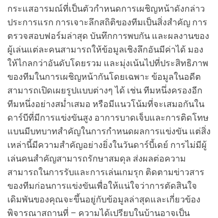
กระแสอารมณ์ที่เป็นตัวกำหนดการเผชิญหน้าดังกล่าว
ประการแรก การเจาะลึกสถิติของทีมเป็นสิ่งสำคัญ การ
ตรวจสอบฟอร์มล่าสุด บันทึกการพบกัน และผลงานของ
ผู้เล่นแต่ละคนสามารถให้ข้อมูลเชิงลึกอันมีค่าได้ มอง
ให้ไกลกว่าอันดับโดยรวม และมุ่งเน้นไปที่ประสิทธิภาพ
ของทีมในการเผชิญหน้ากันโดยเฉพาะ ข้อมูลในอดีต
สามารถเปิดเผยรูปแบบต่างๆ ได้ เช่น ทีมหนึ่งครองอีก
ทีมหนึ่งอย่างสม่ำเสมอ หรือมีแนวโน้มที่จะเสมอกันใน
ดาร์บีที่มีการแข่งขันสูง อาการบาดเจ็บและการติดโทษ
แบนมีบทบาทสำคัญในการกำหนดผลการแข่งขัน แต่สิ่ง
เหล่านี้มีความสำคัญอย่างยิ่งในวันดาร์บี้เดย์ การไม่มีผู้
เล่นคนสำคัญสามารถรักษาสมดุล ส่งผลต่อความ
สามารถในการรับและการเล่นเกมรุก ติดตามข่าวสาร
ของทีมก่อนการแข่งขันเพื่อให้แน่ใจว่าการตัดสินใจ
เดิมพันของคุณจะขึ้นอยู่กับข้อมูลล่าสุดและเกี่ยวข้อง
พิจารณาสถานที่ – ความได้เปรียบในบ้านอาจเป็น