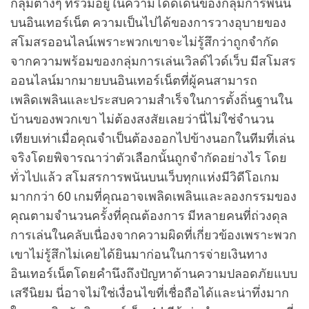
กลุ่มต่างๆ ที่รวมอยู่ในความโดดเด่นของกลุ่มการพนัน
บนอินเทอร์เน็ต ความเป็นไปได้ของการวางอุบายของ
สโมสรออนไลน์เพราะพวกเขาจะไม่รู้สึกว่าถูกจำกัด
จากความพร้อมของกลุ่มการเล่นเวิลด์ไวด์เว็บ มีสโมสร
ออนไลน์มากมายบนอินเทอร์เน็ตที่ผู้คนสามารถ
เพลิดเพลินและประสบความสำเร็จในการตั้งถิ่นฐานใน
บ้านของพวกเขา ไม่ต้องสงสัยเลยว่านี่ไม่ใช่จำนวน
เทียบเท่าเมื่อคุณจำเป็นต้องออกไปข้างนอกในทีมที่เล่น
จริงโดยพิจารณาว่าตัวเลือกนั้นถูกจำกัดอย่างไร โดย
ทั่วไปแล้ว สโมสรการพนันบนเว็บทุกแห่งมีวิดีโอเกม
มากกว่า 60 เกมที่คุณอาจเพลิดเพลินและลองกรรมของ
คุณตามจำนวนครั้งที่คุณต้องการ มีหลายคนที่ถ่วงดุล
การเล่นในคลับเนื่องจากความผิดที่เกี่ยวข้องเพราะพวก
เขาไม่รู้สึกไม่เคยได้ยินมาก่อนในการจ่ายเงินทาง
อินเทอร์เน็ตโดยคำนึงถึงปัญหาด้านความปลอดภัยแบบ
เสรีนิยม นี่อาจไม่ใช่เงื่อนไขที่เชื่อถือได้และน่าทึ่งมาก