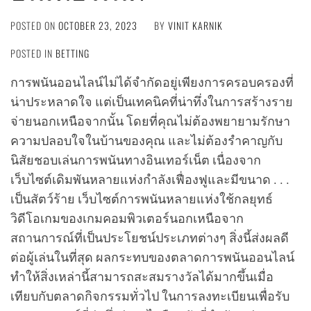
POSTED ON
OCTOBER 23, 2023
BY
VINIT KARNIK
POSTED IN
BETTING
การพนันออนไลน์ไม่ได้จำกัดอยู่เพียงการครอบครองที่
น่าประหลาดใจ แต่เป็นเทคนิคที่น่าทึ่งในการสร้างราย
จ่ายนอกเหนือจากนั้น โดยที่คุณไม่ต้องพยายามรักษา
ความปลอบใจในบ้านของคุณ และไม่ต้องรำคาญกับ
นิสัยชอบเล่นการพนันทางอินเทอร์เน็ต เนื่องจาก
เว็บไซต์เดิมพันหลายแห่งกำลังเฟื่องฟูและมีขนาด . . .
เป็นสัตว์ร้าย เว็บไซต์การพนันหลายแห่งใช้กลยุทธ์
วิดีโอเกมของเกมคอมพิวเตอร์นอกเหนือจาก
สถานการณ์ที่เป็นประโยชน์ประเภทต่างๆ สิ่งนี้ส่งผลดี
ต่อผู้เล่นในที่สุด ผลกระทบของตลาดการพนันออนไลน์
ทำให้สิ่งเหล่านี้สามารถสะสมรางวัลได้มากขึ้นเมื่อ
เทียบกับตลาดกิจกรรมทั่วไป ในการลงทะเบียนเพื่อรับ