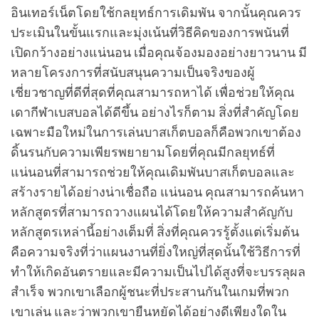
อินเทอร์เน็ตโดยใช้กลยุทธ์การเดิมพัน จากนั้นคุณควร
ประเมินในขั้นแรกและมุ่งเน้นที่วิธีคิดของการพนันที่
เปิดกว้างอย่างแน่นอน เมื่อคุณจ้องมองอย่างยาวนาน มี
หลายโครงการที่สนับสนุนความเป็นจริงของผู้
เชี่ยวชาญที่ดีที่สุดที่คุณสามารถหาได้ เพื่อช่วยให้คุณ
เดากีฬาเบสบอลได้ดีขึ้น อย่างไรก็ตาม สิ่งที่สำคัญโดย
เฉพาะมือใหม่ในการเล่นบาสเก็ตบอลก็คือพวกเขาต้อง
ดิ้นรนกับความเพียรพยายามโดยที่คุณมีกลยุทธ์ที่
แน่นอนที่สามารถช่วยให้คุณเดิมพันบาสเก็ตบอลและ
สร้างรายได้อย่างน่าเชื่อถือ แน่นอน คุณสามารถค้นหา
หลักสูตรที่สามารถวางแผนได้โดยให้ความสำคัญกับ
หลักสูตรเหล่านี้อย่างเต็มที่ สิ่งที่คุณควรรู้ตั้งแต่เริ่มต้น
คือความจริงที่ว่าแผนงานที่ยิ่งใหญ่ที่สุดนั้นใช้วิธีการที่
ทำให้เกิดอันตรายและมีความเป็นไปได้สูงที่จะบรรลุผล
สำเร็จ พวกเขาเลือกผู้ชนะที่ประสานกันในเกมที่พวก
เขาเล่น และว่าพวกเขายืนหยัดได้อย่างดีเพียงใดใน