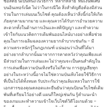
ซื่อสัตย์ นี่เป็นหนึ่งในวิธีการ ‘หลากหลาย’ ที่มีเงินพิเศษ
บนอินเทอร์เน็ต ไม่ว่าในกรณีใด สิ่งสำคัญคือต้องมีส่วน
ร่วมในการเล่นบนเว็บไซต์ คุณต้องเห็นว่าสิ่งนี้ก่อให้เกิด
ภัยคุกคามมากมาย และคุณควรได้รับการอำนวยความ
สะดวกทั้งในด้านการเงินและสติปัญญา และทำความ
เข้าใจกับแนวคิดการเดิมพันออนไลน์บางอย่างเพื่อช่วย
คุณในการเฉลิมฉลองความยากลำบากเช่นกัน – มี
ความตระหนักรู้ในกฎเกณฑ์ แน่นอนว่าเงินที่ได้มา
อย่างยากลำบากนั้นมาจากการคาดหวังว่าคุณเพียงแค่
มีส่วนร่วมในการเล่นและไม่ว่าคุณจะเป็นคนสำคัญใน
การเล่นเพื่อความบันเทิงหรือไม่ก็ตาม การสูญเสียทุก
อย่างในระหว่างนี้อาจไม่ใช่ความบันเทิงโดยใช้วิธีการ
ที่เป็นไปได้ทั้งหมด รับประกันว่าคุณล้มเหลวในการใช้
เอกสารของคุณตลอดและยืนยันว่าคุณป้อนเว็บไซต์เดิม
พันที่เตรียมไว้อย่างดี แผนก็ใหญ่เช่นกัน รู้คำแนะนำ
ของเกมและทำความเข้าใจเว็บไซต์วิดีโอเกมด้วย –