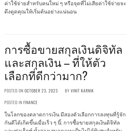
ค่าใช้จ่ายสำหรับคนใหม่ ๆ หรือจุดที่ไม่เสียค่าใช้จ่ายจะ
ดึงดูดคุณให้เริ่มต้นอย่างแน่นอน
การซื้อขายสกุลเงินดิจิทัล
และสกุลเงิน – ที่ให้ตัว
เลือกที่ดีกว่ามาก?
POSTED ON
OCTOBER 23, 2023
BY
VINIT KARNIK
POSTED IN
FINANCE
ในโลกของตลาดการเงิน มีสองตัวเลือกการลงทุนที่รู้จัก
กันดีได้เกิดขึ้นเมื่อเร็ว ๆ นี้: การซื้อขายสกุลเงินดิจิทัล
และฟอเร็กซ์ ทั้งสองเสนอความเป็นไปได้พิเศษสำหรับ