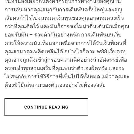
ในทำนองเดียวกันตั้งค่ากรอบการทำงานของคุณใน
การเล่น หากคุณสนุกกับการเดิมพันครั้งใหญ่และสูญ
เสียผลกำไรไปจนหมด เงินทุนของคุณอาจหมดลงเร็ว
กว่าที่คุณคิดไว้ และมันก็อาจจะไม่น่าตื่นเต้นนักเมื่อคุณ
ยอมรับมัน – รวมตัวกันอย่างหนัก การเดิมพันบนเว็บ
ควรให้ความบันเทิงนอกเหนือจากการได้รับเงินพิเศษที่
คุณสามารถเพลิดเพลินได้ อย่างไรก็ตาม w88 เว็บตรง
คุณอาจถูกดึงเข้าสู่กรอบความคิดอย่างน่าอัศจรรย์เพื่อ
ครอบงำทุกส่วนเสริมที่คุณพบว่าตัวเองผิดหวัง และจะ
ไม่สนุกกับการใช้วิธีการที่เป็นไปได้ทั้งหมด แม้ว่าคุณจะ
ต้องมีวิธีเล่นเกมของตัวเองอย่างไม่ต้องสงสัย
CONTINUE READING