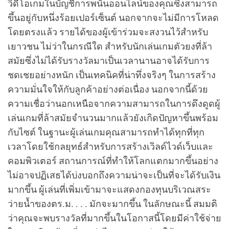
วิดีโอเกมในบัญชีการพนันออนไลน์ของคุณซึ่งสามารถ
ขึ้นอยู่กับหนึ่งร้อยเปอร์เซ็นต์ นอกจากจะไม่มีการโหลด
โดยตรงแล้ว รายได้ของผู้เข้าร่วมจะสงวนไว้สำหรับ
เยาวชน ไม่ว่าในกรณีใด สำหรับนักเล่นเกมตัวยงที่ล้า
สมัยซึ่งไม่ได้รับรางวัลมาเป็นเวลานานอาจได้รับการ
ชดเชยอย่างหนัก เป็นเทคนิคที่น่าทึ่งจริงๆ ในการสร้าง
ความมั่นใจให้กับลูกค้าอย่างต่อเนื่อง นอกจากนี้ด้วย
ความเชื่อว่านอกเหนือจากความสามารถในการดึงดูดผู้
เล่นเกมที่ล้าสมัยจำนวนมากแล้วยังเกิดปัญหาขึ้นพร้อม
กับไซต์ ในฐานะผู้เล่นเกมคุณสามารถทำได้ทุกที่ทุก
เวลาโดยใช้กลยุทธ์สำหรับการสร้างเวิลด์ไวด์เว็บและ
คอมพิวเตอร์ สถานการณ์ที่ทำให้โลกแตกมากขึ้นอย่าง
ไม่อาจปฏิเสธได้บ่งบอกถึงความน่าจะเป็นที่จะได้รับเงิน
มากขึ้น ผู้เล่นที่เพิ่มเข้ามาจะแสดงกองทุนบริเวณสระ
ว่ายน้ำของตร.ม. . . . มักจะมากขึ้น ในลักษณะนี้ สมมติ
ว่าคุณจะพบรางวัลที่มากขึ้นในโอกาสนี้โดยมีค่าใช้จ่าย