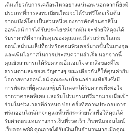
เติมเกี่ยวกับการเคลื่อนไหวอย่างแน่นอน นอกจากนี้ยังมี
ประเภทที่การลงทะเบียนใหม่จะได้รับฟรีโดยเริ่มต้น
จากแบ๊งค์โดยเป็นส่วนหนึ่งของการคัดค้านคาสิโน
ออนไลน์ การได้รับประโยชน์จากมัน จะช่วยให้คุณได้
รับราคาที่ดีจากเงินทุนของคุณและมีส่วนร่วมในเกม
ออนไลน์บนแล็ปท็อปหรือคอมพิวเตอร์มากขึ้นในบางจุด
และเพิ่มโอกาสในการประสบความสำเร็จ นอกจากนี้
คุณยังสามารถได้รับความอิ่มเอมใจจากสิ่งของที่ไม่
ธรรมดาและของขวัญต่างๆ ขณะเดียวกันก็ให้คุณค่ากับ
โอกาสทางออนไลน์ คุณจะพบโซนอย่างแท้จริงซึ่งมี
การพัฒนาที่ผู้คนและผู้บริโภคจะได้รับความพึงพอใจ
จากราคาลดพิเศษ และรับโปรแกรมฟรีมากมายเมื่อเข้า
ร่วมในช่วงเวลาที่กำหนด บ่อยครั้งที่สถานประกอบการ
พนันออนไลน์มักจะดูแลพื้นที่สระว่ายน้ำเพื่อให้คุณได้
รับค่าตอบแทนทางการเงินที่รวดเร็ว เว็บพนันออนไลน์
เว็บตรง w88 คุณอาจได้รับเงินเป็นจำนวนมากเมื่อคุณ