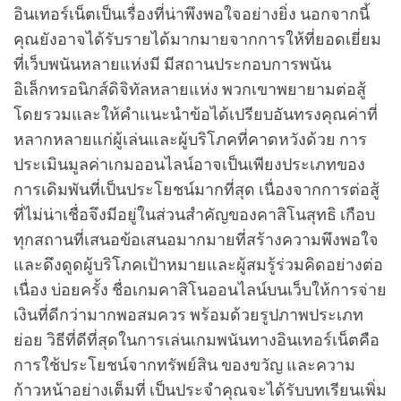
อินเทอร์เน็ตเป็นเรื่องที่น่าพึงพอใจอย่างยิ่ง นอกจากนี้
คุณยังอาจได้รับรายได้มากมายจากการให้ที่ยอดเยี่ยม
ที่เว็บพนันหลายแห่งมี มีสถานประกอบการพนัน
อิเล็กทรอนิกส์ดิจิทัลหลายแห่ง พวกเขาพยายามต่อสู้
โดยรวมและให้คำแนะนำข้อได้เปรียบอันทรงคุณค่าที่
หลากหลายแก่ผู้เล่นและผู้บริโภคที่คาดหวังด้วย การ
ประเมินมูลค่าเกมออนไลน์อาจเป็นเพียงประเภทของ
การเดิมพันที่เป็นประโยชน์มากที่สุด เนื่องจากการต่อสู้
ที่ไม่น่าเชื่อจึงมีอยู่ในส่วนสำคัญของคาสิโนสุทธิ เกือบ
ทุกสถานที่เสนอข้อเสนอมากมายที่สร้างความพึงพอใจ
และดึงดูดผู้บริโภคเป้าหมายและผู้สมรู้ร่วมคิดอย่างต่อ
เนื่อง บ่อยครั้ง ชื่อเกมคาสิโนออนไลน์บนเว็บให้การจ่าย
เงินที่ดีกว่ามากพอสมควร พร้อมด้วยรูปภาพประเภท
ย่อย วิธีที่ดีที่สุดในการเล่นเกมพนันทางอินเทอร์เน็ตคือ
การใช้ประโยชน์จากทรัพย์สิน ของขวัญ และความ
ก้าวหน้าอย่างเต็มที่ เป็นประจำคุณจะได้รับบทเรียนเพิ่ม