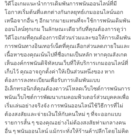
วิดีโอเกมแนะนำการเดิมพันการพนันออนไลน์ที่มี
โอกาสเริ่มต้นที่แตกต่างกันกลยุทธ์เกมออนไลน์นอก
เหนือจากอื่น ๆ อีกมากมายแทนที่จะใช้การพนันเดิมพัน
ออนไลน์ทุกเกม ในลักษณะเดียวกับที่คุณต้องการดูว่า
วิดีโอเกมที่คุณต้องการมีส่วนร่วมและขอให้การเดิมพัน
การพนันทางอินเทอร์เน็ตที่คุณเลือกส่วนลดภายในและ
เนื้อหาของคุณเน้นไปที่ชื่อเกมเป็นหลัก หากคุณสังเกต
เห็นองค์กรพนันดิจิทัลบนเว็บที่ให้บริการเกมออนไลน์ที่
เก็บไว้ คุณอาจถูกตั้งค่าให้เป็นส่วนหนึ่งของ หาก
ต้องการลงทะเบียนเพื่อรับการเดิมพันแบบ
อิเล็กทรอนิกส์คุณต้องดาวน์โหลดเว็บไซต์การพนันการ
พนันเว็บไซต์การพัฒนาเกมคอมพิวเตอร์ส่วนบุคคลเพื่อ
เริ่มเล่นอย่างจริงจัง การพนันออนไลน์ใช้วิธีการที่ไม่
ต้องสงสัยและจ่ายเงินให้กับคนใหม่ ๆ ที่จะออกแบบ
รายการสั้น ๆ ของคุณอย่างไม่ต้องสงสัยท่ามกลางคน
อื่น ๆ พนันออนไลน์ แม้กระทั่งให้ร้านค้าปลีกโดยไม่คิด