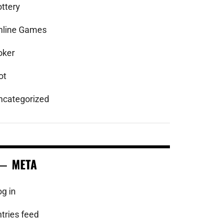
ottery
nline Games
oker
ot
ncategorized
META
og in
ntries feed