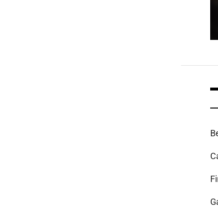
B
C
F
G