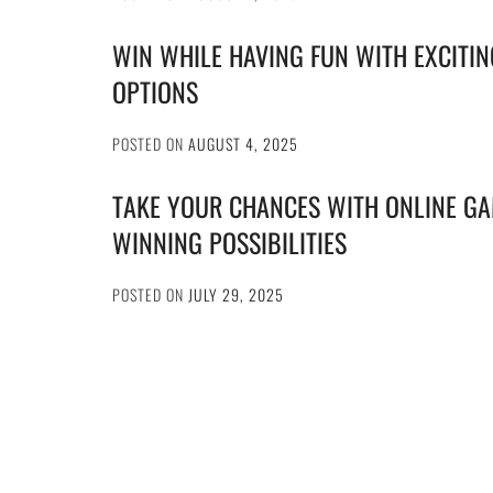
WIN WHILE HAVING FUN WITH EXCITI
OPTIONS
POSTED ON
AUGUST 4, 2025
TAKE YOUR CHANCES WITH ONLINE G
WINNING POSSIBILITIES
POSTED ON
JULY 29, 2025