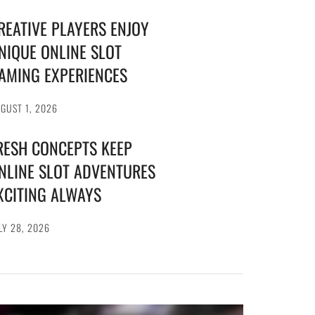
REATIVE PLAYERS ENJOY
NIQUE ONLINE SLOT
AMING EXPERIENCES
GUST 1, 2026
RESH CONCEPTS KEEP
NLINE SLOT ADVENTURES
XCITING ALWAYS
LY 28, 2026