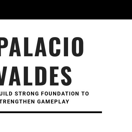
PALACIO
VALDES
UILD STRONG FOUNDATION TO
TRENGTHEN GAMEPLAY