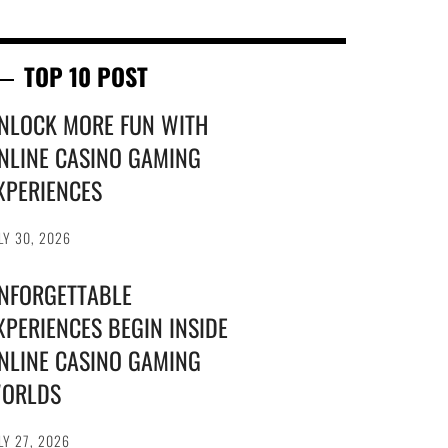
TOP 10 POST
NLOCK MORE FUN WITH
NLINE CASINO GAMING
XPERIENCES
LY 30, 2026
NFORGETTABLE
XPERIENCES BEGIN INSIDE
NLINE CASINO GAMING
ORLDS
LY 27, 2026