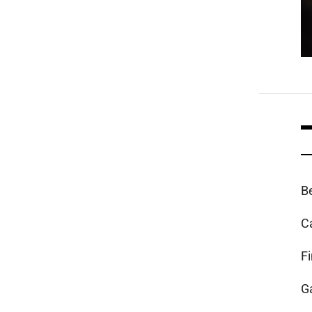
B
C
F
G