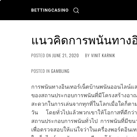
Skip
to
BETTING
CASINO
content
แนวคิดการพนันทางอิ
POSTED ON
JUNE 21, 2020
BY
VINIT KARNIK
POSTED IN
GAMBLING
การพนันทางอินเทอร์เน็ตบ้านพนันออนไลน์แล
ของสถานประกอบการพนันที่มีโครงสร้างอ
สะดวกในการเล่นจากทุกที่ในโลกเมื่อใดก็ตา
วัน โดยทั่วไปแล้วพวกเขาให้โอกาสที่ดีก
สถานประกอบการพนันทั่วไป การพนันที่มีขนาด
เพื่อตรวจสอบให้แน่ใจว่าในเครื่องพอร์ตอินเทอร