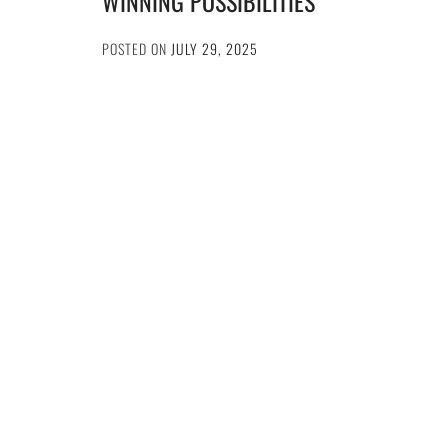
WINNING POSSIBILITIES
POSTED ON
JULY 29, 2025