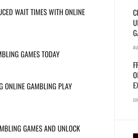
UCED WAIT TIMES WITH ONLINE
C
U
G
AU
MBLING GAMES TODAY
F
O
E
NG ONLINE GAMBLING PLAY
JU
AMBLING GAMES AND UNLOCK