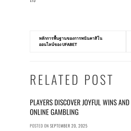
ถึง
Post
หลักการพื้นฐานของการพนันคาสิโน
navigation
ออนไลน์ของ UFABET
RELATED POST
PLAYERS DISCOVER JOYFUL WINS AN
ONLINE GAMBLING
POSTED ON
SEPTEMBER 20, 2025