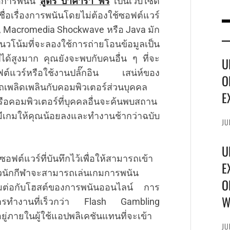
รือการพนัน
สูตร บาคาร่า ฟร
เป็นเว็บไซต์
่มีชื่อเรื่องการพนันโดยไม่ต้องใช้ซอฟต์แวร์
, Macromedia Shockwave หรือ Java มัก
ีแนวโน้มที่จะลองใช้การถ่ายโอนข้อมูลเป็น
้สูงมาก คุณยังจะพบกับคนอื่น ๆ ที่จะ
U
อฟต์แวร์หรือใช้งานปลั๊กอิน เสน่ห์ของ
O
เพลิดเพลินกับคอมพิวเตอร์ส่วนบุคคล
E
อคอมพิวเตอร์ที่บุคคลอื่นจะค้นพบสถาน
มีเกมให้คุณน้อยลงและทำงานช้ากว่าฉบับ
JU
U
ต์แวร์ที่บันทึกไว้เพื่อให้สามารถเข้า
E
้วนักกีฬาจะสามารถเล่นเกมการพนัน
O
ื่อมต่อกับโฮสต์ของการพนันออนไลน์ การ
W
การทำงานที่เร็วกว่า Flash Gambling
ู่ภายในผู้ใช้แอปพลิเคชันแทนที่จะเข้า
JU