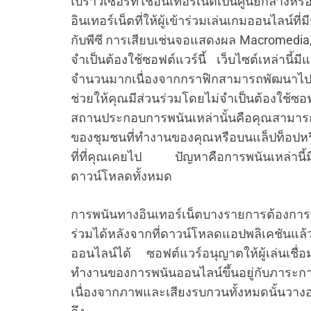
เบราว์เซอร์ที่ใช้อินเทอร์เน็ตเป็นศูนย์กลางห
อินเทอร์เน็ตที่ให้ผู้เข้าร่วมเล่นเกมออนไลน์ที
กับพีซี การเสียบเช่นจอแสดงผล Macromedia
จำเป็นต้องใช้ซอฟต์แวร์นี้ เว็บไซต์เหล่านี้ม
จำนวนมากเนื่องจากกราฟิกสามารถพัฒนาไปได
ช่วยให้คุณมีส่วนร่วมโดยไม่จำเป็นต้องใช้ซ
สถานประกอบการพนันเหล่านั้นคือคุณสามารถ
ของชุมชนที่ทำงานของคุณหรือบนแล็ปท็อปหรื
ที่ที่คุณเคยไป ปัญหาคือการพนันเหล่านี้
ดาวน์โหลดทั้งหมด
การพนันทางอินเทอร์เน็ตบางรายการต้องการซอฟ
ร่วมได้หลังจากที่ดาวน์โหลดแอปพลิเคชันแล
ออนไลน์ได้ ซอฟต์แวร์อนุญาตให้ผู้เล่นเช
ทำงานของการพนันออนไลน์ขึ้นอยู่กับภาระ
เนื่องจากภาพและเสียงรบกวนทั้งหมดนั้นวางอย