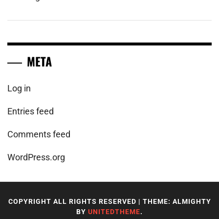
META
Log in
Entries feed
Comments feed
WordPress.org
COPYRIGHT ALL RIGHTS RESERVED
|
THEME: ALMIGHTY
BY
UNITEDTHEME
.