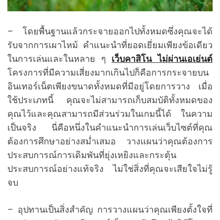
– โดยพื้นฐานแล้วกระจายออกไปทั้งหมดซึ่งคุณจะได้
รับจากการเผาไหม้ คำแนะนำที่ยอดเยี่ยมเพียงข้อเดียว
ในการเล่นและในหลาย ๆ
เว็บคาสิโน ไม่ผ่านเอเย่นต์
โครงการที่มีความเสี่ยงมากเกินไปก็คือการกระจายบน
อินเทอร์เน็ตเพียงขนาดทั้งหมดที่มีอยู่โดยการวาง เมื่อ
ใช้ประเภทนี้ คุณจะไม่สามารถเก็บสมบัติทั้งหมดของ
คุณไว้และคุณสามารถมีส่วนร่วมในเกมนี้ได้ ในความ
เป็นจริง นี่คือหนึ่งในคำแนะนำการเล่นเว็บไซต์ที่คุณ
ต้องการศึกษาอย่างสม่ำเสมอ วางแผนว่าคุณต้องการ
ประสบการณ์การเดิมพันที่ยุ่งเหยิงและกระตุ้น
ประสบการณ์อย่างแท้จริง ไม่ใช่สิ่งที่คุณจะเสียใจไม่รู้
จบ
– อุปทานเป็นสิ่งสำคัญ การวางแผนว่าคุณเพียงตั้งใจที่