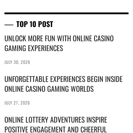
TOP 10 POST
UNLOCK MORE FUN WITH ONLINE CASINO
GAMING EXPERIENCES
JULY 30, 2026
UNFORGETTABLE EXPERIENCES BEGIN INSIDE
ONLINE CASINO GAMING WORLDS
JULY 27, 2026
ONLINE LOTTERY ADVENTURES INSPIRE
POSITIVE ENGAGEMENT AND CHEERFUL