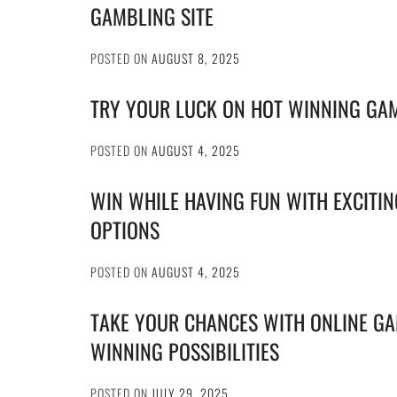
GAMBLING SITE
POSTED ON
AUGUST 8, 2025
TRY YOUR LUCK ON HOT WINNING GA
POSTED ON
AUGUST 4, 2025
WIN WHILE HAVING FUN WITH EXCITI
OPTIONS
POSTED ON
AUGUST 4, 2025
TAKE YOUR CHANCES WITH ONLINE G
WINNING POSSIBILITIES
POSTED ON
JULY 29, 2025