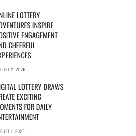
NLINE LOTTERY
DVENTURES INSPIRE
OSITIVE ENGAGEMENT
ND CHEERFUL
XPERIENCES
GUST 2, 2026
IGITAL LOTTERY DRAWS
REATE EXCITING
OMENTS FOR DAILY
NTERTAINMENT
GUST 1, 2026