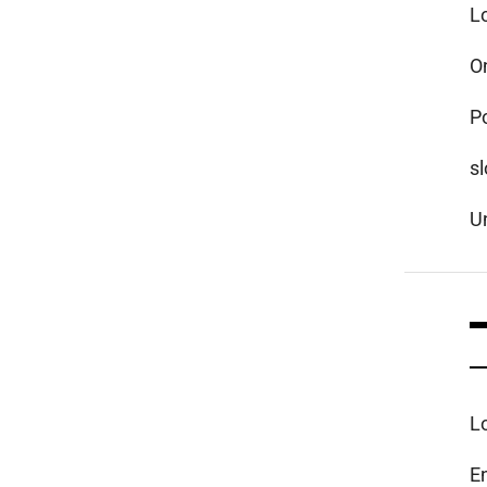
L
O
P
sl
U
L
E