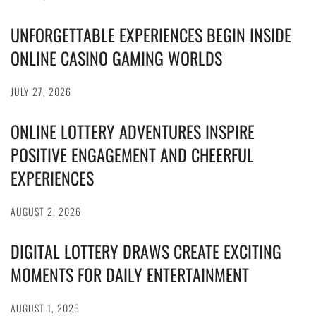
UNFORGETTABLE EXPERIENCES BEGIN INSIDE
ONLINE CASINO GAMING WORLDS
JULY 27, 2026
ONLINE LOTTERY ADVENTURES INSPIRE
POSITIVE ENGAGEMENT AND CHEERFUL
EXPERIENCES
AUGUST 2, 2026
DIGITAL LOTTERY DRAWS CREATE EXCITING
MOMENTS FOR DAILY ENTERTAINMENT
AUGUST 1, 2026