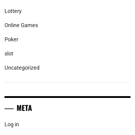
Lottery
Online Games
Poker
slot
Uncategorized
META
Log in