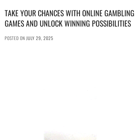
TAKE YOUR CHANCES WITH ONLINE GAMBLING
GAMES AND UNLOCK WINNING POSSIBILITIES
POSTED ON
JULY 29, 2025