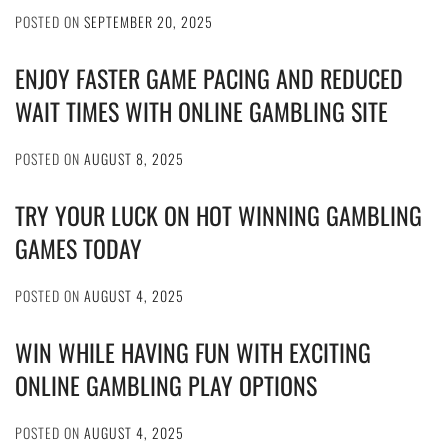
POSTED ON
SEPTEMBER 20, 2025
ENJOY FASTER GAME PACING AND REDUCED
WAIT TIMES WITH ONLINE GAMBLING SITE
POSTED ON
AUGUST 8, 2025
TRY YOUR LUCK ON HOT WINNING GAMBLING
GAMES TODAY
POSTED ON
AUGUST 4, 2025
WIN WHILE HAVING FUN WITH EXCITING
ONLINE GAMBLING PLAY OPTIONS
POSTED ON
AUGUST 4, 2025