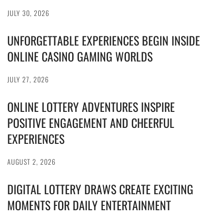
JULY 30, 2026
UNFORGETTABLE EXPERIENCES BEGIN INSIDE
ONLINE CASINO GAMING WORLDS
JULY 27, 2026
ONLINE LOTTERY ADVENTURES INSPIRE
POSITIVE ENGAGEMENT AND CHEERFUL
EXPERIENCES
AUGUST 2, 2026
DIGITAL LOTTERY DRAWS CREATE EXCITING
MOMENTS FOR DAILY ENTERTAINMENT