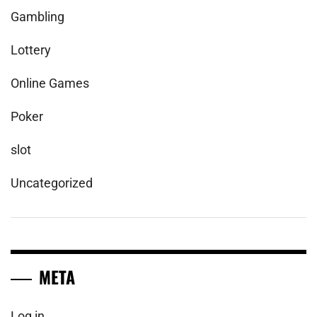
Gambling
Lottery
Online Games
Poker
slot
Uncategorized
META
Log in