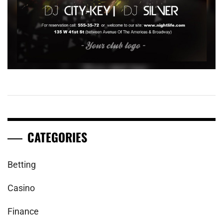
CATEGORIES
Betting
Casino
Finance