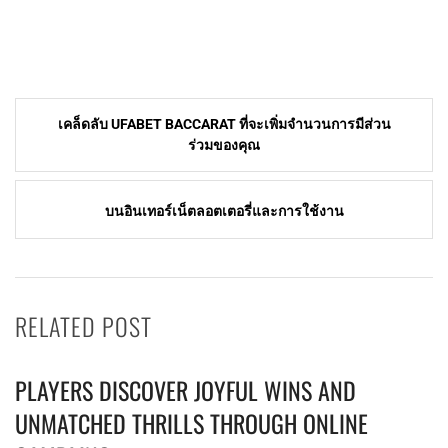
Post
เคล็ดลับ UFABET BACCARAT ที่จะเพิ่มจำนวนการมีส่วน
navigation
ร่วมของคุณ
บนอินเทอร์เน็ตลอตเตอรี่และการใช้งาน
RELATED POST
PLAYERS DISCOVER JOYFUL WINS AND
UNMATCHED THRILLS THROUGH ONLINE