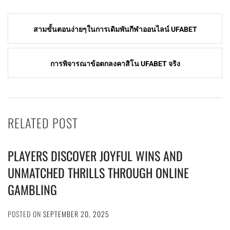
Post
สามขั้นตอนง่ายๆในการเดิมพันกีฬาออนไลน์ UFABET
navigation
การพิจารณาข้อตกลงคาสิโน UFABET จริง
RELATED POST
PLAYERS DISCOVER JOYFUL WINS AND
UNMATCHED THRILLS THROUGH ONLINE
GAMBLING
POSTED ON
SEPTEMBER 20, 2025