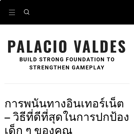
Skip
to
Primary
content
Menu
PALACIO VALDES
BUILD STRONG FOUNDATION TO
STRENGTHEN GAMEPLAY
การพนันทางอินเทอร์เน็ต
– วิธีที่ดีที่สุดในการปกป้อง
เด็ก ๆ ของคุณ