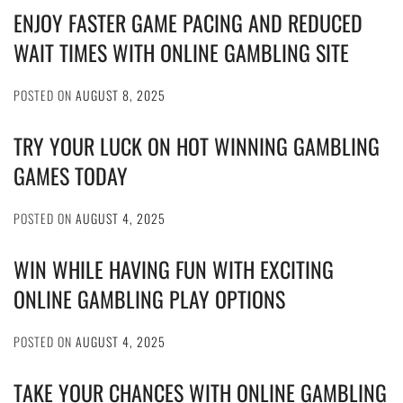
ENJOY FASTER GAME PACING AND REDUCED
WAIT TIMES WITH ONLINE GAMBLING SITE
POSTED ON
AUGUST 8, 2025
TRY YOUR LUCK ON HOT WINNING GAMBLING
GAMES TODAY
POSTED ON
AUGUST 4, 2025
WIN WHILE HAVING FUN WITH EXCITING
ONLINE GAMBLING PLAY OPTIONS
POSTED ON
AUGUST 4, 2025
TAKE YOUR CHANCES WITH ONLINE GAMBLING