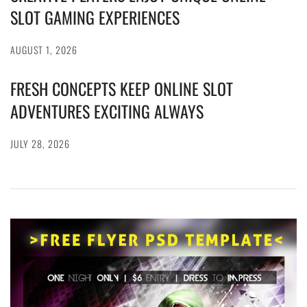
SLOT GAMING EXPERIENCES
AUGUST 1, 2026
FRESH CONCEPTS KEEP ONLINE SLOT
ADVENTURES EXCITING ALWAYS
JULY 28, 2026