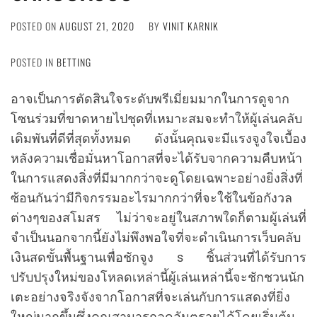
POSTED ON
AUGUST 21, 2020
BY
VINIT KARNIK
POSTED IN
BETTING
อาจเป็นการตัดสินใจระดับพรีเมี่ยมมากในการดูจาก
โซนร่วมที่ขาดหายไปชุดที่เหมาะสมจะทำให้ผู้เล่นคลับ
เดิมพันที่ดีที่สุดทั้งหมด ดังนั้นคุณจะมีแรงจูงใจเบื้อง
หลังความเชื่อมั่นหาโอกาสที่จะได้รับจากความคืบหน้า
ในการแสดงสิ่งที่มีมากกว่าจะดูโดยเฉพาะอย่างยิ่งสิ่งที่
ซ้อนกันว่ามีกิจกรรมอะไรมากกว่าที่จะใช้ในข้อกังวล
ต่างๆของสโมสร ไม่ว่าจะอยู่ในสภาพใดก็ตามผู้เล่นที่
จำเป็นนอกจากนี้ยังไม่พึงพอใจที่จะดำเนินการเว็บคลับ
เงินสดขั้นพื้นฐานเพื่อชักจูง s ชิ้นส่วนที่ได้รับการ
ปรับปรุงใหม่ของโหลดเหล่านี้ผู้เล่นเหล่านี้จะชักชวนนัก
เตะอย่างจริงจังจากโอกาสที่จะเล่นกับการแสดงที่ยิ่ง
ใหญ่มากขึ้นซึ่งคุณสามารถลดอันตรายได้โดยเริ่มต้น