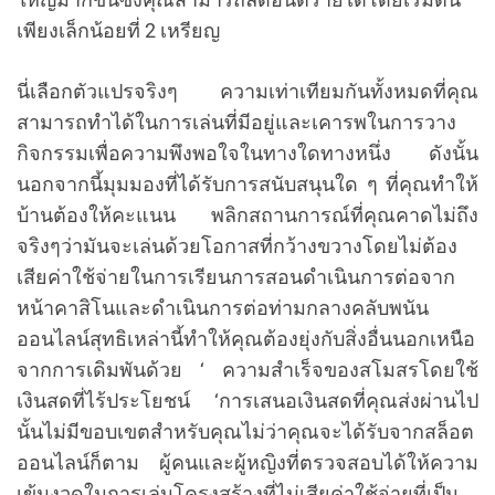
เพียงเล็กน้อยที่ 2 เหรียญ
นี่เลือกตัวแปรจริงๆ ความเท่าเทียมกันทั้งหมดที่คุณ
สามารถทำได้ในการเล่นที่มีอยู่และเคารพในการวาง
กิจกรรมเพื่อความพึงพอใจในทางใดทางหนึ่ง ดังนั้น
นอกจากนี้มุมมองที่ได้รับการสนับสนุนใด ๆ ที่คุณทำให้
บ้านต้องให้คะแนน พลิกสถานการณ์ที่คุณคาดไม่ถึง
จริงๆว่ามันจะเล่นด้วยโอกาสที่กว้างขวางโดยไม่ต้อง
เสียค่าใช้จ่ายในการเรียนการสอนดำเนินการต่อจาก
หน้าคาสิโนและดำเนินการต่อท่ามกลางคลับพนัน
ออนไลน์สุทธิเหล่านี้ทำให้คุณต้องยุ่งกับสิ่งอื่นนอกเหนือ
จากการเดิมพันด้วย ‘ ความสำเร็จของสโมสรโดยใช้
เงินสดที่ไร้ประโยชน์ ‘การเสนอเงินสดที่คุณส่งผ่านไป
นั้นไม่มีขอบเขตสำหรับคุณไม่ว่าคุณจะได้รับจากสล็อต
ออนไลน์ก็ตาม ผู้คนและผู้หญิงที่ตรวจสอบได้ให้ความ
เข้มงวดในการเล่นโครงสร้างที่ไม่เสียค่าใช้จ่ายที่เป็น