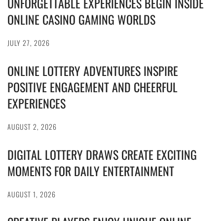
UNFORGETTABLE EXPERIENCES BEGIN INSIDE
ONLINE CASINO GAMING WORLDS
JULY 27, 2026
ONLINE LOTTERY ADVENTURES INSPIRE
POSITIVE ENGAGEMENT AND CHEERFUL
EXPERIENCES
AUGUST 2, 2026
DIGITAL LOTTERY DRAWS CREATE EXCITING
MOMENTS FOR DAILY ENTERTAINMENT
AUGUST 1, 2026