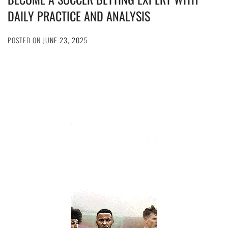
DAILY PRACTICE AND ANALYSIS
POSTED ON
JUNE 23, 2025