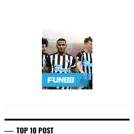
TOP 10 POST