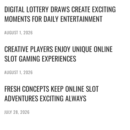
DIGITAL LOTTERY DRAWS CREATE EXCITING
MOMENTS FOR DAILY ENTERTAINMENT
AUGUST 1, 2026
CREATIVE PLAYERS ENJOY UNIQUE ONLINE
SLOT GAMING EXPERIENCES
AUGUST 1, 2026
FRESH CONCEPTS KEEP ONLINE SLOT
ADVENTURES EXCITING ALWAYS
JULY 28, 2026