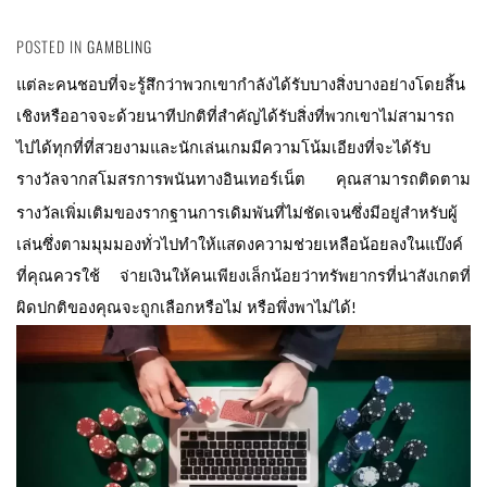
POSTED IN
GAMBLING
แต่ละคนชอบที่จะรู้สึกว่าพวกเขากำลังได้รับบางสิ่งบางอย่างโดยสิ้น
เชิงหรืออาจจะด้วยนาทีปกติที่สำคัญได้รับสิ่งที่พวกเขาไม่สามารถ
ไปได้ทุกที่ที่สวยงามและนักเล่นเกมมีความโน้มเอียงที่จะได้รับ
รางวัลจากสโมสรการพนันทางอินเทอร์เน็ต
คุณสามารถติดตาม
รางวัลเพิ่มเติมของรากฐานการเดิมพันที่ไม่ชัดเจนซึ่งมีอยู่สำหรับผู้
เล่นซึ่งตามมุมมองทั่วไปทำให้แสดงความช่วยเหลือน้อยลงในแบ๊งค์
ที่คุณควรใช้
จ่ายเงินให้คนเพียงเล็กน้อยว่าทรัพยากรที่น่าสังเกตที่
ผิดปกติของคุณจะถูกเลือกหรือไม่
หรือพึ่งพาไม่ได้
!