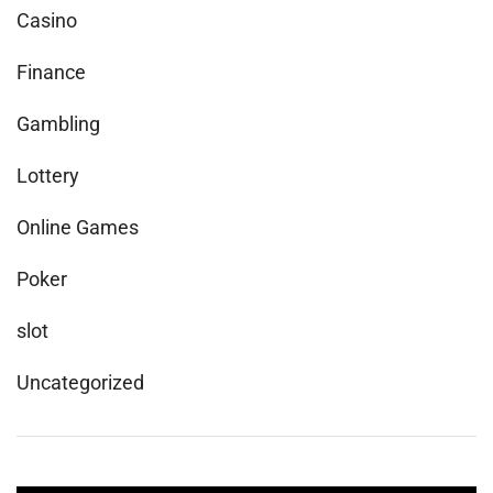
Casino
Finance
Gambling
Lottery
Online Games
Poker
slot
Uncategorized