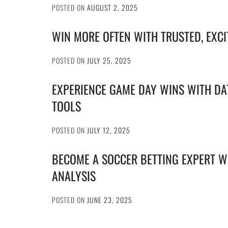
POSTED ON
AUGUST 2, 2025
WIN MORE OFTEN WITH TRUSTED, EXC
POSTED ON
JULY 25, 2025
EXPERIENCE GAME DAY WINS WITH DA
TOOLS
POSTED ON
JULY 12, 2025
BECOME A SOCCER BETTING EXPERT W
ANALYSIS
POSTED ON
JUNE 23, 2025