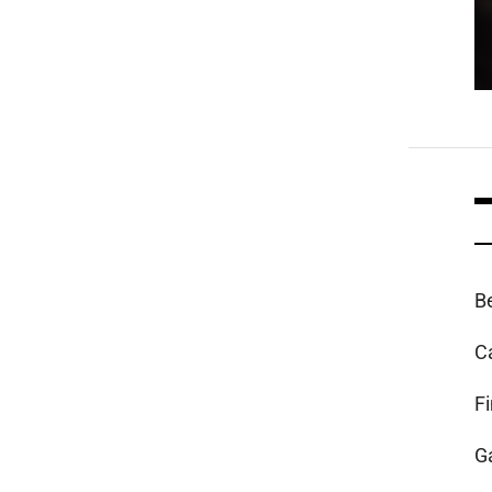
B
C
F
G