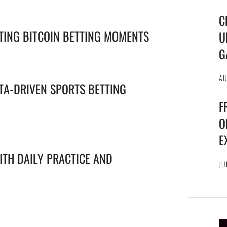
C
ITING BITCOIN BETTING MOMENTS
U
G
AU
TA-DRIVEN SPORTS BETTING
F
O
E
ITH DAILY PRACTICE AND
JU