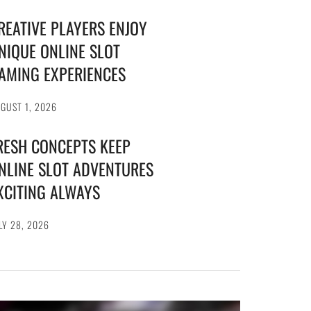
REATIVE PLAYERS ENJOY
NIQUE ONLINE SLOT
AMING EXPERIENCES
GUST 1, 2026
RESH CONCEPTS KEEP
NLINE SLOT ADVENTURES
XCITING ALWAYS
LY 28, 2026