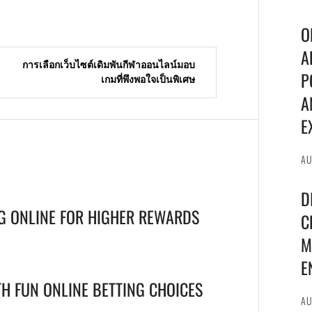
O
A
การเลือกเว็บไซต์เดิมพันกีฬาออนไลน์มอบ
P
เกมที่พึงพอใจเป็นพิเศษ
A
E
AU
D
NG ONLINE FOR HIGHER REWARDS
C
M
E
H FUN ONLINE BETTING CHOICES
AU