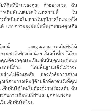
กับที่ดินที่บ้านของคุณ ตัวอย่างเช่น ฉัน
่มีการเดิมพันเบสบอลในบทความนี้ ใน
คงดำเนินต่อไป หากในภูมิภาคใดเกมหนึ่ง
ด้ และความมุ่งมั่นขั้นพื้นฐานของคุณคือ
บนโลกนี้ และคุณสามารถเดิมพันได้
าติเพียงเล็กน้อย สิ่งหนึ่งที่เราได้รับ
กคุณคิดว่าคุณจะเป็นเช่นนั้น คุณจะค้นพบ
ประเภทนี้ด้วย โดยพื้นฐานแล้วไม่ว่าจะ
ดอย่างไม่ต้องสงสัย ต้องทำคือการสร้าง
ณก็สามารถเพิ่มผู้ค้าปลีกที่คาดหวังที่คุณ
เดิมพันได้โดยไม่ต้องกังวลเรื่องแต้ม ฉัน
ยวกับการเดิมพันกีฬาและบุคคลบางคน
เริ่มเดิมพันในโซน