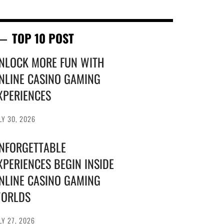
TOP 10 POST
NLOCK MORE FUN WITH
NLINE CASINO GAMING
XPERIENCES
LY 30, 2026
NFORGETTABLE
XPERIENCES BEGIN INSIDE
NLINE CASINO GAMING
ORLDS
LY 27, 2026