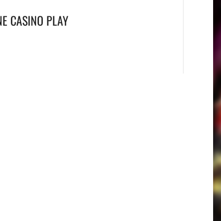
NE CASINO PLAY