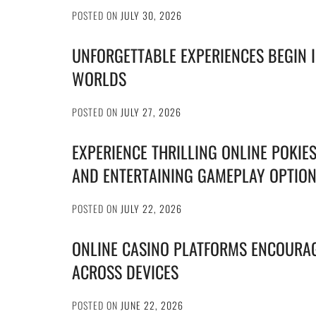
POSTED ON
JULY 30, 2026
UNFORGETTABLE EXPERIENCES BEGIN 
WORLDS
POSTED ON
JULY 27, 2026
EXPERIENCE THRILLING ONLINE POKIE
AND ENTERTAINING GAMEPLAY OPTIO
POSTED ON
JULY 22, 2026
ONLINE CASINO PLATFORMS ENCOURAG
ACROSS DEVICES
POSTED ON
JUNE 22, 2026