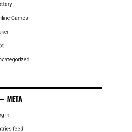
ottery
nline Games
oker
ot
ncategorized
META
og in
ntries feed