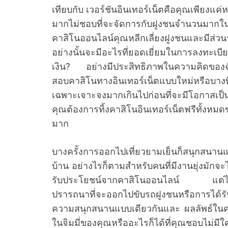
เทียบกับ เวอร์ชันอินเทอร์เน็ตคือคุณเพียงแค
มากไม่ชอบที่จะจัดการกับฝูงชนจำนวนมากใ
คาสิโนออนไลน์คุณหลีกเลี่ยงฝูงชนและมีส่วน
อย่างนั้นจะมีอะไรที่ยอดเยี่ยมในการลงทะเบี
เงิน? อย่างมีประสิทธิภาพในความคิดของฉัน
สอบคาสิโนทางอินเทอร์เน็ตแบบใหม่หรือบางท
เฉพาะเจาะจงมากเกินไปก่อนที่จะมีโอกาสเป็
คุณต้องการทิ้งคาสิโนอินเทอร์เน็ตฟรีทั้งหม
มาก
บางครั้งการออกไปเที่ยวยามเย็นก็สนุกสนานแต่
บ้าน อย่างไรก็ตามสำหรับคนที่มีงานยุ่งมักจะ
รับประโยชน์จากคาสิโนออนไลน์ แต่ไม่
ปรารถนาที่จะออกไปขับรถฝูงชนหรือการได้ร
ความสนุกสนานแบบเดียวกันและ ผลลัพธ์ในคา
ในจิมมี่ของคุณหรืออะไรก็ได้ที่คุณชอบไม่