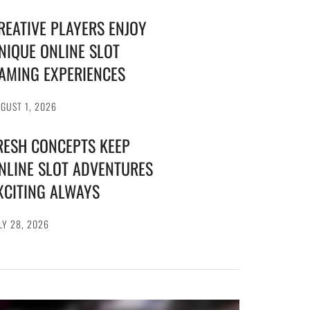
REATIVE PLAYERS ENJOY
NIQUE ONLINE SLOT
AMING EXPERIENCES
GUST 1, 2026
RESH CONCEPTS KEEP
NLINE SLOT ADVENTURES
XCITING ALWAYS
LY 28, 2026