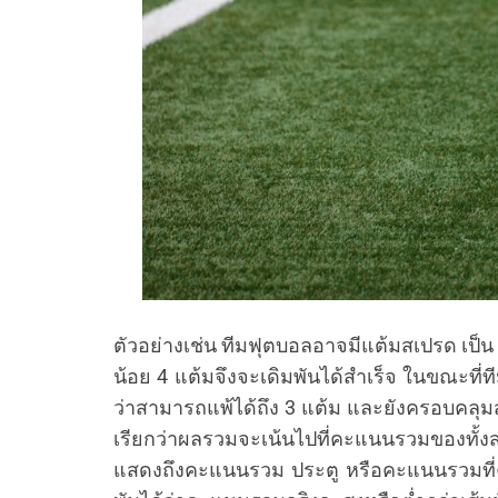
ตัวอย่างเช่น ทีมฟุตบอลอาจมีแต้มสเปรด เป็
น้อย 4 แต้มจึงจะเดิมพันได้สำเร็จ ในขณะที่
ว่าสามารถแพ้ได้ถึง 3 แต้ม และยังครอบคลุมสเ
เรียกว่าผลรวมจะเน้นไปที่คะแนนรวมของทั้งส
แสดงถึงคะแนนรวม ประตู หรือคะแนนรวมที่ค