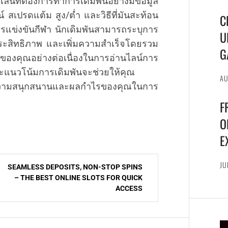
ลน์ที่ต้องการทำการเดิมพันอย่างมีข้อมูล
 สเปรดแต้ม สูง/ต่ำ และวิธีที่มันสะท้อน
C
รแข่งขันกีฬา นักเดิมพันสามารถระบุการ
U
มีประสิทธิภาพ และเพิ่มความสำเร็จโดยรวม
G
ของคุณอย่างต่อเนื่องในการอ่านไลน์การ
ละแนวโน้มการเดิมพันจะช่วยให้คุณ
AU
ิ่มความสนุกสนานและผลกำไรของคุณในการ
F
O
E
JU
SEAMLESS DEPOSITS, NON-STOP SPINS
– THE BEST ONLINE SLOTS FOR QUICK
ACCESS