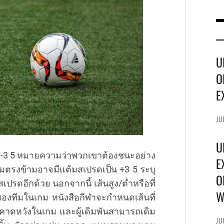
U
O
E
JU
U
น -3 5 หมายความว่าพวกเขาต้องชนะอย่าง
E
ทีมตรงข้ามอาจมีแต้มสเปรดเป็น +3 5 ระบุ
O
ปรดอีกด้วย นอกจากนี้ เส้นสูง/ต่ำหรือที่
W
องทีมในเกม หนังสือกีฬาจะกำหนดเส้นที่
าดหวังในเกม และผู้เดิมพันสามารถเดิม
JU