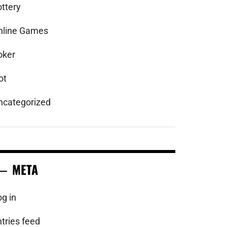
ottery
nline Games
oker
ot
ncategorized
META
og in
ntries feed