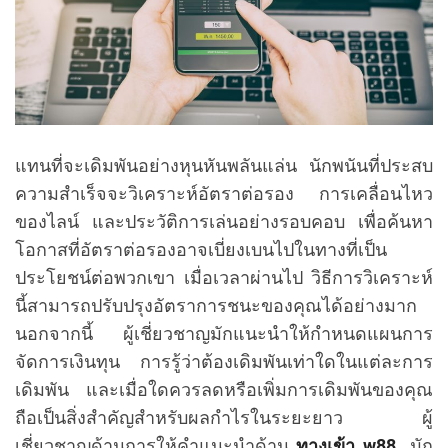
แทนที่จะเดิมพันอย่างหุนหันพลันแล่น นักพนันที่ประสบ
ความสำเร็จจะวิเคราะห์อัตราต่อรอง การเคลื่อนไหว
ของไลน์ และประวัติการเล่นอย่างรอบคอบ เพื่อค้นหา
โอกาสที่อัตราต่อรองอาจเบี่ยงเบนไปในทางที่เป็น
ประโยชน์ต่อพวกเขา เมื่อเวลาผ่านไป วิธีการวิเคราะห์
นี้สามารถปรับปรุงอัตราการชนะของคุณได้อย่างมาก
นอกจากนี้ ผู้เชี่ยวชาญมักแนะนำให้กำหนดแผนการ
จัดการเงินทุน การรู้ว่าต้องเดิมพันเท่าใดในแต่ละการ
เดิมพัน และเมื่อใดควรลดหรือเพิ่มการเดิมพันของคุณ
ถือเป็นสิ่งสำคัญสำหรับผลกำไรในระยะยาว ผู้
เชี่ยวชาญด้านการให้คำแนะนำด้าน
ทางเข้า w88
มัก