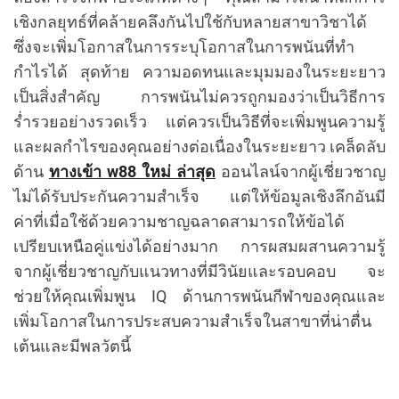
เชิงกลยุทธ์ที่คล้ายคลึงกันไปใช้กับหลายสาขาวิชาได้
ซึ่งจะเพิ่มโอกาสในการระบุโอกาสในการพนันที่ทำ
กำไรได้ สุดท้าย ความอดทนและมุมมองในระยะยาว
เป็นสิ่งสำคัญ การพนันไม่ควรถูกมองว่าเป็นวิธีการ
ร่ำรวยอย่างรวดเร็ว แต่ควรเป็นวิธีที่จะเพิ่มพูนความรู้
และผลกำไรของคุณอย่างต่อเนื่องในระยะยาว เคล็ดลับ
ด้าน
ทางเข้า w88 ใหม่ ล่าสุด
ออนไลน์จากผู้เชี่ยวชาญ
ไม่ได้รับประกันความสำเร็จ แต่ให้ข้อมูลเชิงลึกอันมี
ค่าที่เมื่อใช้ด้วยความชาญฉลาดสามารถให้ข้อได้
เปรียบเหนือคู่แข่งได้อย่างมาก การผสมผสานความรู้
จากผู้เชี่ยวชาญกับแนวทางที่มีวินัยและรอบคอบ จะ
ช่วยให้คุณเพิ่มพูน IQ ด้านการพนันกีฬาของคุณและ
เพิ่มโอกาสในการประสบความสำเร็จในสาขาที่น่าตื่น
เต้นและมีพลวัตนี้