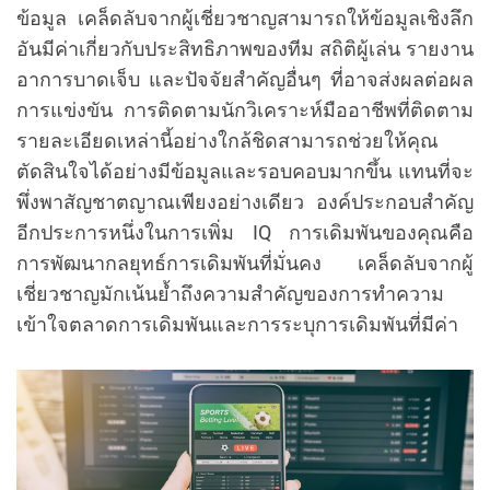
ข้อมูล เคล็ดลับจากผู้เชี่ยวชาญสามารถให้ข้อมูลเชิงลึก
อันมีค่าเกี่ยวกับประสิทธิภาพของทีม สถิติผู้เล่น รายงาน
อาการบาดเจ็บ และปัจจัยสำคัญอื่นๆ ที่อาจส่งผลต่อผล
การแข่งขัน การติดตามนักวิเคราะห์มืออาชีพที่ติดตาม
รายละเอียดเหล่านี้อย่างใกล้ชิดสามารถช่วยให้คุณ
ตัดสินใจได้อย่างมีข้อมูลและรอบคอบมากขึ้น แทนที่จะ
พึ่งพาสัญชาตญาณเพียงอย่างเดียว องค์ประกอบสำคัญ
อีกประการหนึ่งในการเพิ่ม IQ การเดิมพันของคุณคือ
การพัฒนากลยุทธ์การเดิมพันที่มั่นคง เคล็ดลับจากผู้
เชี่ยวชาญมักเน้นย้ำถึงความสำคัญของการทำความ
เข้าใจตลาดการเดิมพันและการระบุการเดิมพันที่มีค่า