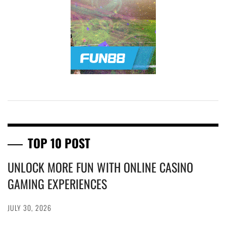
TOP 10 POST
UNLOCK MORE FUN WITH ONLINE CASINO
GAMING EXPERIENCES
JULY 30, 2026