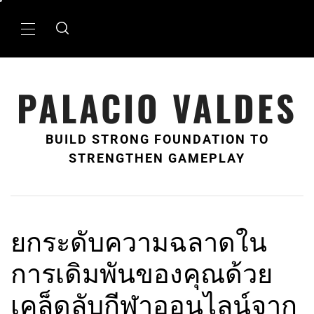
Skip
to
Primary
content
Menu
PALACIO VALDES
BUILD STRONG FOUNDATION TO
STRENGTHEN GAMEPLAY
ยกระดับความฉลาดใน
การเดิมพันของคุณด้วย
เคล็ดลับกีฬาออนไลน์จาก