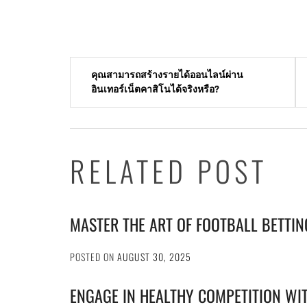
Post
คุณสามารถสร้างรายได้ออนไลน์ผ่าน
navigation
อินเทอร์เน็ตคาสิโนได้จริงหรือ?
RELATED POST
MASTER THE ART OF FOOTBALL BETTI
POSTED ON
AUGUST 30, 2025
ENGAGE IN HEALTHY COMPETITION WIT