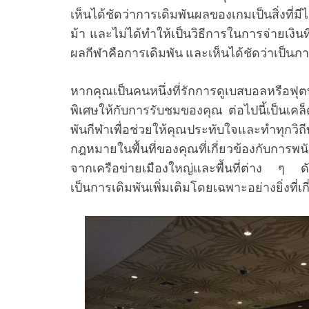
เห็นได้ชัดว่าการเดิมพันผลของเกมเป็นสิ่งที่
ม้า และไม่ได้ทำให้เป็นวิธีการในการจ่ายเงิน
ผลกีฬาคือการเดิมพัน และเห็นได้ชัดว่าเป็นภา
หากคุณเป็นคนหนึ่งที่รักการดูเบสบอลหรือ
พิเศษให้กับการรับชมของคุณ ต่อไปนี้เป็นเคล็
พันกีฬาเพื่อช่วยให้คุณประทับใจและทำทุกวิ
กฎหมายในพื้นที่ของคุณที่เกี่ยวข้องกับการพน
จากเครือข่ายเมืองใหญ่และพื้นที่ต่าง ๆ ดังน
เป็นการเดิมพันเพิ่มเติมโดยเฉพาะอย่างยิ่งที่