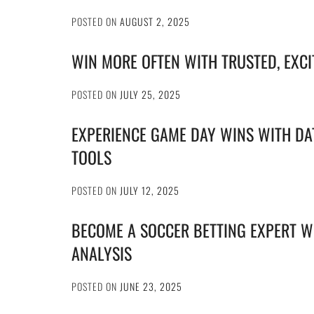
POSTED ON
AUGUST 2, 2025
WIN MORE OFTEN WITH TRUSTED, EXC
POSTED ON
JULY 25, 2025
EXPERIENCE GAME DAY WINS WITH DA
TOOLS
POSTED ON
JULY 12, 2025
BECOME A SOCCER BETTING EXPERT W
ANALYSIS
POSTED ON
JUNE 23, 2025