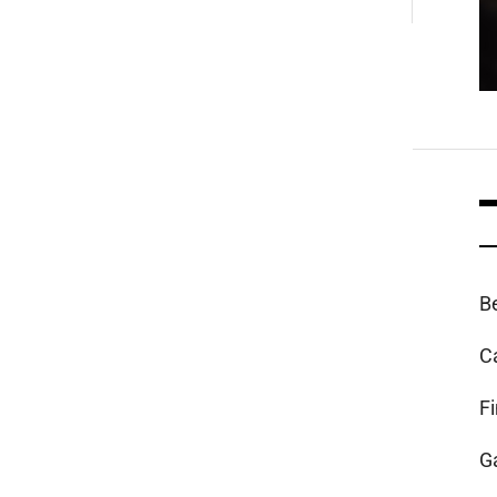
B
C
F
G