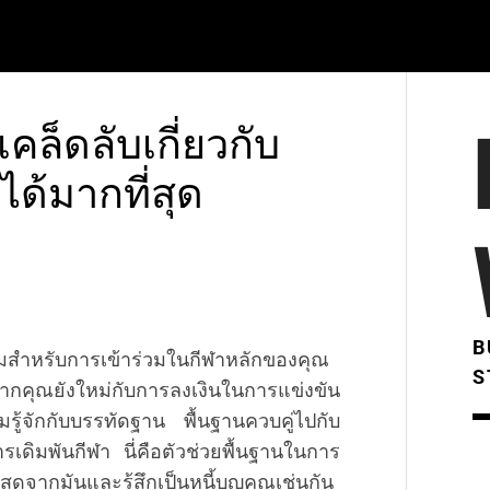
เคล็ดลับเกี่ยวกับ
ด้มากที่สุด
B
่ยมสำหรับการเข้าร่วมในกีฬาหลักของคุณ
S
หากคุณยังใหม่กับการลงเงินในการแข่งขัน
้จักกับบรรทัดฐาน พื้นฐานควบคู่ไปกับ
รเดิมพันกีฬา นี่คือตัวช่วยพื้นฐานในการ
นสดจากมันและรู้สึกเป็นหนี้บุญคุณเช่นกัน