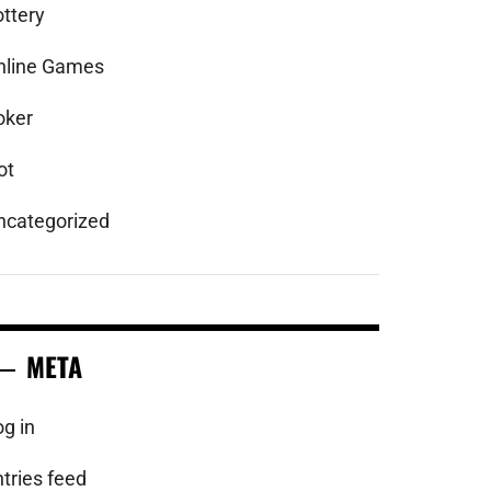
ottery
nline Games
oker
ot
ncategorized
META
og in
ntries feed