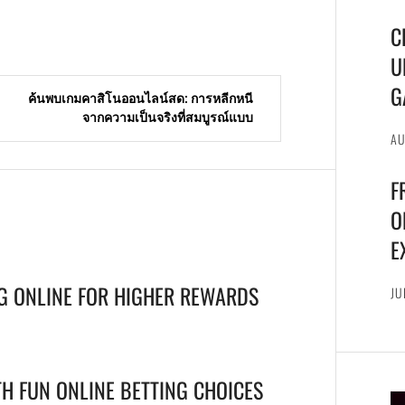
C
U
G
ค้นพบเกมคาสิโนออนไลน์สด: การหลีกหนี
จากความเป็นจริงที่สมบูรณ์แบบ
AU
F
O
E
NG ONLINE FOR HIGHER REWARDS
JU
H FUN ONLINE BETTING CHOICES