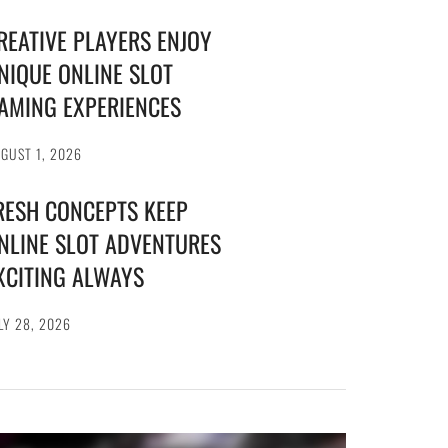
REATIVE PLAYERS ENJOY
NIQUE ONLINE SLOT
AMING EXPERIENCES
GUST 1, 2026
RESH CONCEPTS KEEP
NLINE SLOT ADVENTURES
XCITING ALWAYS
LY 28, 2026