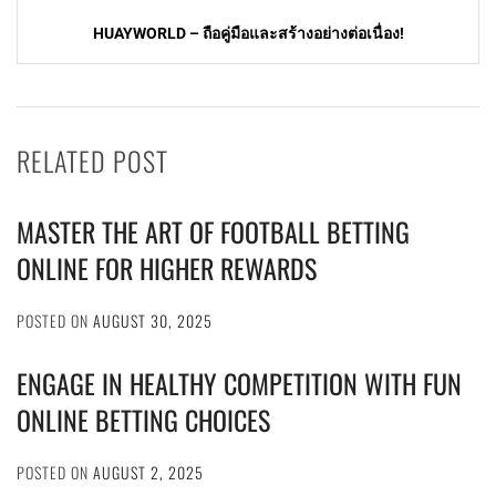
HUAYWORLD – ถือคู่มือและสร้างอย่างต่อเนื่อง!
RELATED POST
MASTER THE ART OF FOOTBALL BETTING
ONLINE FOR HIGHER REWARDS
POSTED ON
AUGUST 30, 2025
ENGAGE IN HEALTHY COMPETITION WITH FUN
ONLINE BETTING CHOICES
POSTED ON
AUGUST 2, 2025