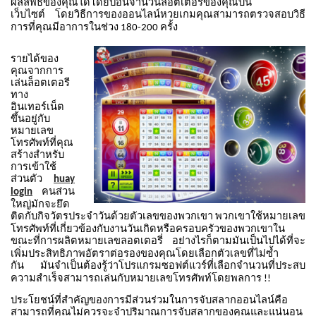
ผลลัพธ์ของคุณได้โดยป้อนจำนวนลอตเตอรี่ของคุณบน
เว็บไซต์
โดยวิธีการของออนไลน์หวยเกมคุณสามารถตรวจสอบวิธี
การที่คุณมีอาการในช่วง
ครั้ง
180-200
รายได้ของ
คุณจากการ
เล่นล็อตเตอรี
ทาง
อินเทอร์เน็ต
ขึ้นอยู่กับ
หมายเลข
โทรศัพท์ที่คุณ
สร้างสำหรับ
การเข้าใช้
ส่วนตัว
huay
คนส่วน
login
ใหญ่มักจะยึด
ติดกับกิจวัตรประจำวันด้วยตัวเลขของพวกเขา
พวกเขาใช้หมายเลข
โทรศัพท์ที่เกี่ยวข้องกับงานวันเกิดหรือครอบครัวของพวกเขาใน
ขณะที่การผลิตหมายเลขลอตเตอรี่
อย่างไรก็ตามมันเป็นไปได้ที่จะ
เพิ่มประสิทธิภาพอัตราต่อรองของคุณโดยเลือกตัวเลขที่ไม่ซ้ำ
กัน
มันจำเป็นต้องรู้ว่าโปรแกรมซอฟต์แวร์ที่เลือกจำนวนที่ประสบ
ความสำเร็จสามารถเล่นกับหมายเลขโทรศัพท์โดยพลการ
!!
ประโยชน์ที่สำคัญของการมีส่วนร่วมในการจับสลากออนไลน์คือ
สามารถที่คุณไม่ควรจะจำปริมาณการจับสลากของคุณและแน่นอน