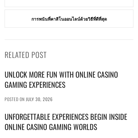
navigation
การพนันที่คาสิโนออนไลน์ด้วยวิธีที่ดีที่สุด
RELATED POST
UNLOCK MORE FUN WITH ONLINE CASINO
GAMING EXPERIENCES
POSTED ON
JULY 30, 2026
UNFORGETTABLE EXPERIENCES BEGIN INSIDE
ONLINE CASINO GAMING WORLDS