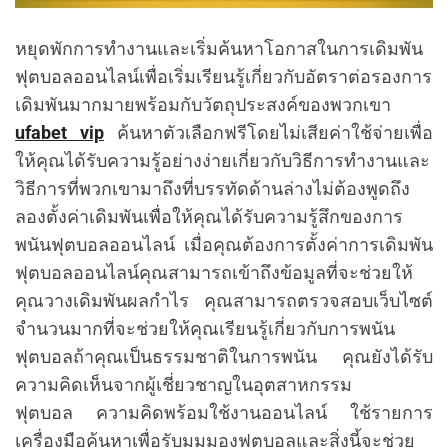
หยุดพักการทำงานและเริ่มค้นหาโอกาสในการเดิมพัน
ฟุตบอลออนไลน์เพื่อเริ่มเรียนรู้เกี่ยวกับอัตราต่อรองการ
เดิมพันมากมายพร้อมกับวัตถุประสงค์ของพวกเขา
ufabet vip
ค้นหาตัวเลือกฟรีโดยไม่เสียค่าใช้จ่ายเพื่อ
ให้คุณได้รับความรู้อย่างง่ายเกี่ยวกับวิธีการทำงานและ
วิธีการที่พวกเขามาถึงที่บรรทัดด้านล่างไม่ต้องพูดถึง
ลองตั้งค่าเดิมพันเพื่อให้คุณได้รับความรู้สึกของการ
พนันฟุตบอลออนไลน์ เมื่อคุณต้องการตั้งค่าการเดิมพัน
ฟุตบอลออนไลน์คุณสามารถเข้าถึงข้อมูลที่จะช่วยให้
คุณวางเดิมพันผลกำไร คุณสามารถตรวจสอบเว็บไซต์
จำนวนมากที่จะช่วยให้คุณเรียนรู้เกี่ยวกับการพนัน
ฟุตบอลถ้าคุณเป็นธรรมชาติในการพนัน คุณยังได้รับ
ความคิดเห็นจากผู้เชี่ยวชาญในอุตสาหกรรม
ฟุตบอล ความคิดพร้อมใช้งานออนไลน์ ใช้รายการ
เครื่องมือค้นหาเพื่อรับมุมมองฟุตบอลและสิ่งนี้จะช่วย