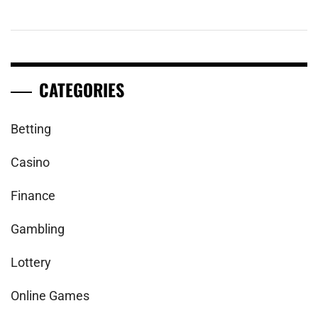
CATEGORIES
Betting
Casino
Finance
Gambling
Lottery
Online Games