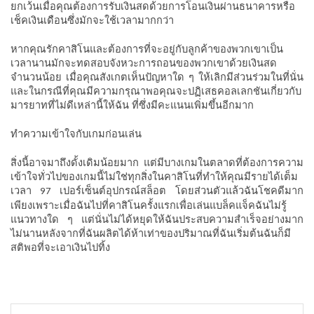
ยกเว้นเมื่อคุณต้องการรับเงินสดด้วยการโอนเงินผ่านธนาคารหรือ
เช็คเงินเดือนซึ่งมักจะใช้เวลามากกว่า
หากคุณรักคาสิโนและต้องการที่จะอยู่กับลูกค้าของพวกเขาเป็น
เวลานานมักจะทดสอบจังหวะการถอนของพวกเขาด้วยเงินสด
จำนวนน้อย
เมื่อคุณสังเกตเห็นปัญหาใด
ๆ
ให้เลิกมีส่วนร่วมในที่นั่น
และในกรณีที่คุณมีความกรุณาพอคุณจะปฏิเสธคอลเลกชันเกี่ยวกับ
มารยาทที่ไม่ดีเหล่านี้ให้ฉัน
ที่ซึ่งมีคะแนนเพิ่มขึ้นอีกมาก
ทำความเข้าใจกับเกมก่อนเล่น
สิ่งนี้อาจมาถึงดั้งเดิมน้อยมาก
แต่มีบางเกมในตลาดที่ต้องการความ
เข้าใจทั่วไปของเกมนี้ไม่ใช่ทุกสิ่งในคาสิโนที่ทำให้คุณมีรายได้เต็ม
เวลา
เปอร์เซ็นต์อุปกรณ์สล็อต
โดยส่วนตัวแล้วฉันโชคดีมาก
97
เพียงเพราะเมื่อฉันไปที่คาสิโนครั้งแรกเพื่อเล่นแบล็คแจ็คฉันไม่รู้
แนวทางใด
ๆ
แต่นั่นไม่ได้หยุดให้ฉันประสบความสำเร็จอย่างมาก
ไม่นานหลังจากที่ฉันผลิตได้ห้าเท่าของปริมาณที่ฉันเริ่มต้นฉันก็มี
สติพอที่จะเอาเงินไปทิ้ง
Post