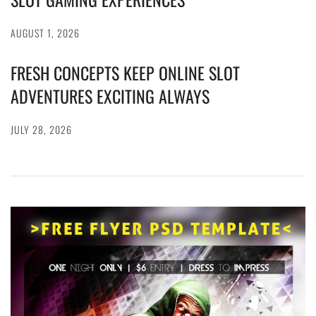
AUGUST 1, 2026
FRESH CONCEPTS KEEP ONLINE SLOT
ADVENTURES EXCITING ALWAYS
JULY 28, 2026