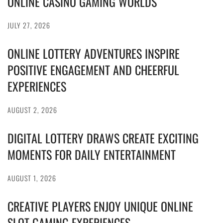
ONLINE CASINO GAMING WORLDS
JULY 27, 2026
ONLINE LOTTERY ADVENTURES INSPIRE
POSITIVE ENGAGEMENT AND CHEERFUL
EXPERIENCES
AUGUST 2, 2026
DIGITAL LOTTERY DRAWS CREATE EXCITING
MOMENTS FOR DAILY ENTERTAINMENT
AUGUST 1, 2026
CREATIVE PLAYERS ENJOY UNIQUE ONLINE
SLOT GAMING EXPERIENCES