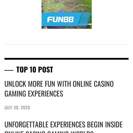
TOP 10 POST
UNLOCK MORE FUN WITH ONLINE CASINO
GAMING EXPERIENCES
JULY 30, 2026
UNFORGETTABLE EXPERIENCES BEGIN INSIDE