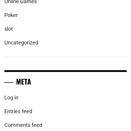
Online Games
Poker
slot
Uncategorized
META
Log in
Entries feed
Comments feed