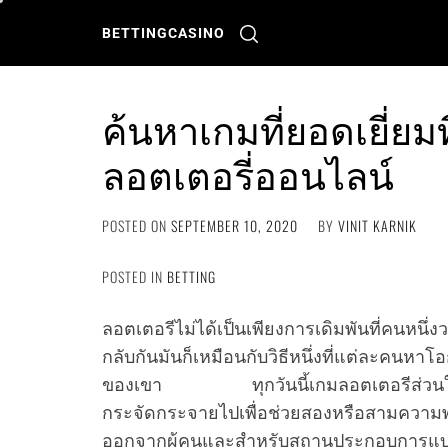
Skip
to
BETTING
CASINO
content
ค้นหาเกมที่ยอดเยี่ยม
ลอตเตอรี่ออนไลน์
POSTED ON
SEPTEMBER 10, 2020
BY
VINIT KARNIK
POSTED IN
BETTING
ลอตเตอรีไม่ได้เป็นเพียงการเดิมพันที่คนหน
กลับกันมันก็เหมือนกับวิธีหนึ่งที่แต่ละคนหา
ของเขา ทุกวันนี้เกมลอตเตอรีส่วนใหญ่จั
กระจัดกระจายไปเพื่อช่วยสองหรือสามความ
ออกจากผู้คนและสำหรับสถานประกอบการแบบเป