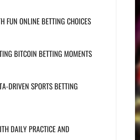
H FUN ONLINE BETTING CHOICES
ITING BITCOIN BETTING MOMENTS
TA-DRIVEN SPORTS BETTING
ITH DAILY PRACTICE AND