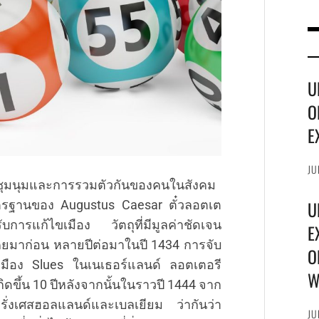
U
O
E
JU
ชุมนุมและการรวมตัวกันของคนในสังคม
U
มาตรฐานของ Augustus Caesar ตั๋วลอตเต
บการแก้ไขเมือง วัตถุที่มีมูลค่าชัดเจน
E
นเคยมาก่อน หลายปีต่อมาในปี 1434 การจับ
O
ในเมือง Slues ในเนเธอร์แลนด์ ลอตเตอรี
W
ดเกิดขึ้น 10 ปีหลังจากนั้นในราวปี 1444 จาก
ั่งเศสฮอลแลนด์และเบลเยียม ว่ากันว่า
JU