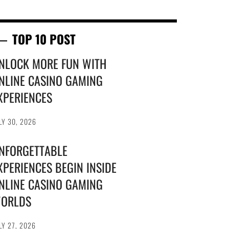
TOP 10 POST
NLOCK MORE FUN WITH
NLINE CASINO GAMING
XPERIENCES
LY 30, 2026
NFORGETTABLE
XPERIENCES BEGIN INSIDE
NLINE CASINO GAMING
ORLDS
LY 27, 2026