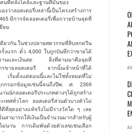
ู้คนที่คลั่งไคล้และฐานที่มั่นของ
งว่าลอตเตอรี่เหล่านี้เป็นโครงสร้างการ
O
65 มีการจัดลอตเตอรี่เพื่อถวายบ้านจุดที่
A
ยียม
P
A
ดียวกัน ในช่วงปลายศตวรรษที่สิบหกควีน
E
ครั้งแรก ตั๋ว 4,000 ใบถูกบันทึกว่าขายได้
สานจานและเงินสด สิ่งที่ตามมาคือจุดที่
AU
นการขายลอตเตอรี จากนั้นเจ้าหน้าที่ได้
ริ่มตั้งแต่ตอนนี้และไม่ใช่ทั้งหมดที่ไม่
D
้ถูกกรอกข้อมูลเช่นนี้จนถึงปีพ. ศ. 2369
C
ม่นานนักลอตเตอรีประเภทต่างๆได้ถูกสร้าง
ะเทศทั่วโลก ลอตเตอรี่ส่วนตัวบางตัวไม่
M
่ดีที่สุดอย่างแท้จริงไม่มีรางวัลใด ๆ เลย
E
่นสามารถให้เงินเป็นจำนวนมากสำหรับผู้
าไม่นาน การเดิมพันด้วยตัวเลขเช่นเลือก
AU