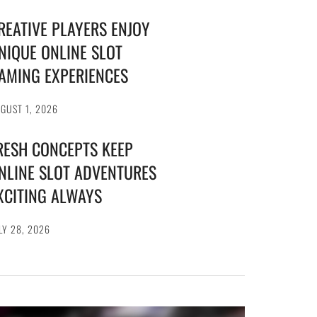
REATIVE PLAYERS ENJOY
NIQUE ONLINE SLOT
AMING EXPERIENCES
GUST 1, 2026
RESH CONCEPTS KEEP
NLINE SLOT ADVENTURES
XCITING ALWAYS
LY 28, 2026