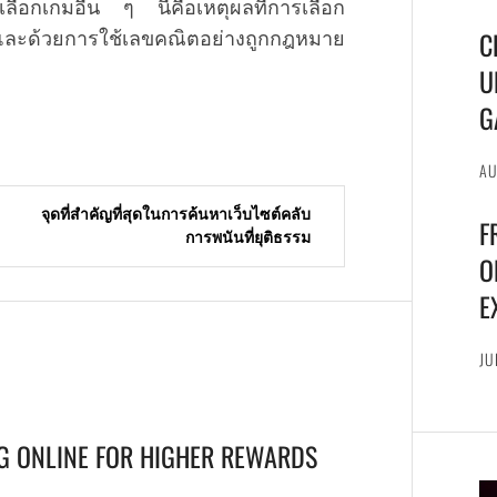
ลือกเกมอื่น ๆ นี่คือเหตุผลที่การเลือก
C
และด้วยการใช้เลขคณิตอย่างถูกกฎหมาย
U
G
AU
จุดที่สำคัญที่สุดในการค้นหาเว็บไซต์คลับ
F
การพนันที่ยุติธรรม
O
E
JU
NG ONLINE FOR HIGHER REWARDS