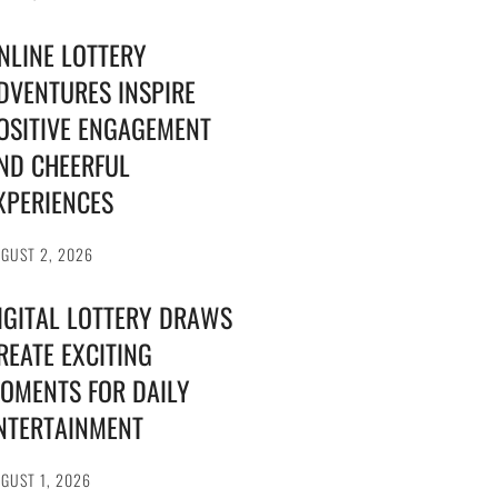
NLINE LOTTERY
DVENTURES INSPIRE
OSITIVE ENGAGEMENT
ND CHEERFUL
XPERIENCES
GUST 2, 2026
IGITAL LOTTERY DRAWS
REATE EXCITING
OMENTS FOR DAILY
NTERTAINMENT
GUST 1, 2026