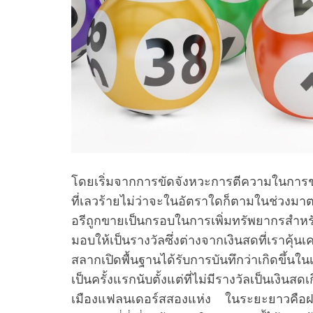
โดยเริ่มจากการขัดจังหวะการตีความในการ
ที่เลวร้ายไม่ว่าจะในอัตราใดก็ตามในช่วง
อรีถูกขายเป็นกรอบในการเพิ่มทรัพยากรสำหรั
มอบให้เป็นรางวัลซึ่งต่างจากเงินสดที่เราคุ้
สลากเปิดพื้นฐานได้รับการบันทึกว่าเกิดขึ้น
เป็นครั้งแรกนับตั้งแต่ที่ไม่มีรางวัลเป็นเงินส
เมืองแฟลนเดอร์สสองแห่ง ในระยะยาวคือฝร