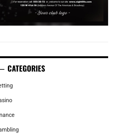
CATEGORIES
etting
asino
inance
ambling