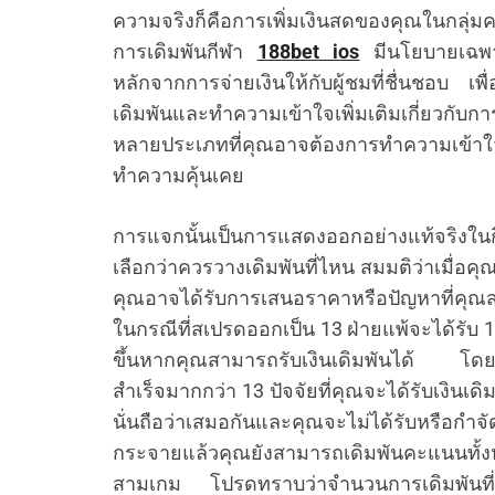
ความจริงก็คือการเพิ่มเงินสดของคุณในกลุ่มคน
การเดิมพันกีฬา
188bet ios
มีนโยบายเฉพาะ
หลักจากการจ่ายเงินให้กับผู้ชมที่ชื่นชอบ เพื
เดิมพันและทำความเข้าใจเพิ่มเติมเกี่ยวกับกา
หลายประเภทที่คุณอาจต้องการทำความเข้าใ
ทำความคุ้นเคย
การแจกนั้นเป็นการแสดงออกอย่างแท้จริงในกิ
เลือกว่าควรวางเดิมพันที่ไหน สมมติว่าเมื่อค
คุณอาจได้รับการเสนอราคาหรือปัญหาที่คุ
ในกรณีที่สเปรดออกเป็น 13 ฝ่ายแพ้จะได้รับ 1
ขึ้นหากคุณสามารถรับเงินเดิมพันได้ โดยน
สำเร็จมากกว่า 13 ปัจจัยที่คุณจะได้รับเงินเ
นั่นถือว่าเสมอกันและคุณจะไม่ได้รับหรื
กระจายแล้วคุณยังสามารถเดิมพันคะแนนทั้
สามเกม โปรดทราบว่าจำนวนการเดิมพันที่