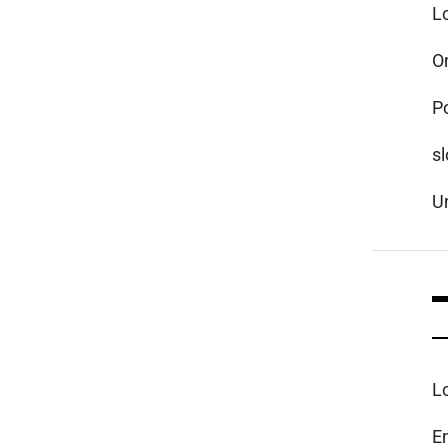
L
O
P
sl
U
L
E