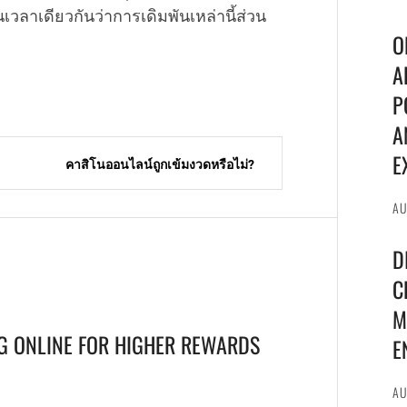
วลาเดียวกันว่าการเดิมพันเหล่านี้ส่วน
O
ย
A
P
A
E
คาสิโนออนไลน์ถูกเข้มงวดหรือไม่?
AU
D
C
M
NG ONLINE FOR HIGHER REWARDS
E
AU