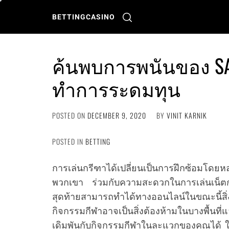
Skip
to
BETTING
CASINO
content
ค้นพบการพนันของ SA
ทำการระดมทุน
POSTED ON
DECEMBER 9, 2020
BY
VINIT KARNIK
POSTED IN
BETTING
การเล่นกรีฑาได้เปลี่ยนเป็นการฝึกซ้อมโดยหล
พวกเขา ร่วมกับความสะดวกในการเล่นเน็ต
สุดท้ายสามารถทำได้ทางออนไลน์ในขณะนี้สิ่ง
กิจกรรมกีฬาอาจเป็นสิ่งต้องห้ามในบางพื้นที
เดิมพันกับกิจกรรมกีฬาในละแวกของคุณได้