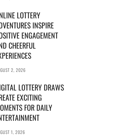
NLINE LOTTERY
DVENTURES INSPIRE
OSITIVE ENGAGEMENT
ND CHEERFUL
XPERIENCES
GUST 2, 2026
IGITAL LOTTERY DRAWS
REATE EXCITING
OMENTS FOR DAILY
NTERTAINMENT
GUST 1, 2026