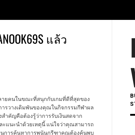
NOOK69S แล้ว
B
ายคนในขณะที่สนุกกับเกมที่ดีที่สุดของ
S
การวางเดิมพันของคุณในกิจกรรมกีฬาผล
สำคัญคือต้องรู้ว่าการรับเงินสดจาก
่และแนะนำด้วยเหตุนี้ แน่ใจว่าคุณสามารถ
 ในการค้นหาการพนันกรีฑาคุณต้องค้นพบ