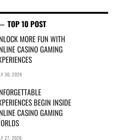
TOP 10 POST
NLOCK MORE FUN WITH
NLINE CASINO GAMING
XPERIENCES
LY 30, 2026
NFORGETTABLE
XPERIENCES BEGIN INSIDE
NLINE CASINO GAMING
ORLDS
LY 27, 2026