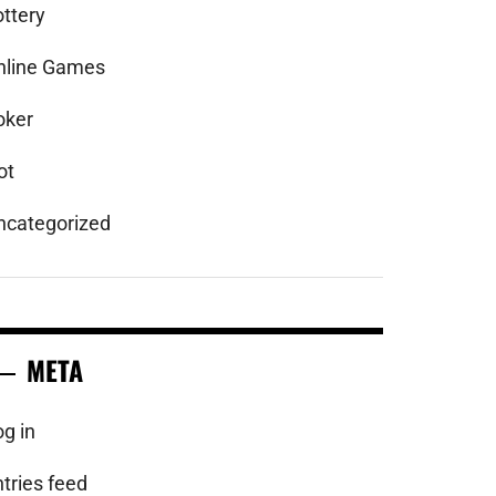
ottery
nline Games
oker
ot
ncategorized
META
og in
ntries feed