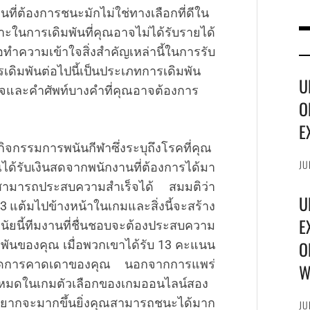
ที่ต้องการชนะมักไม่ใช่ทางเลือกที่ดีใน
ในการเดิมพันที่คุณอาจไม่ได้รับรายได้
่อทำความเข้าใจสิ่งสำคัญเหล่านี้ในการรับ
รเดิมพันต่อไปนี้เป็นประเภทการเดิมพัน
U
จและคำศัพท์บางคำที่คุณอาจต้องการ
O
E
จกรรมการพนันกีฬาซึ่งระบุถึงโรคที่คุณ
JU
ุณได้รับเงินสดจากพนักงานที่ต้องการได้มา
ณสามารถประสบความสำเร็จได้ สมมติว่า
U
3 แต้มไปข้างหน้าในเกมและสิ่งนี้จะสร้าง
E
ัยนี้ทีมงานที่ชื่นชอบจะต้องประสบความ
O
ดิมพันของคุณ เมื่อพวกเขาได้รับ 13 คะแนน
อกำจัดการคาดเดาของคุณ นอกจากการแพร่
W
งหมดในเกมตัวเลือกของเกมออนไลน์สอง
ยากจะมากขึ้นยิ่งคุณสามารถชนะได้มาก
JU