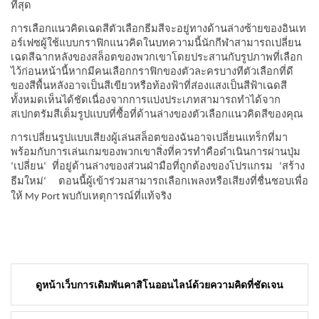
ที่สุด
การเลือกแนวคิดเฉดสีตัวเลือกธีมสีจะอยู่ทางด้านล่างซ้ายของอินเท
อร์เฟซผู้ใช้แบบกราฟิกแนวคิดในบทความนี้นักกีฬาสามารถเปลี่ยน
เฉดสีฉากหลังของสล็อตของพวกเขาโดยประสานกับรูปภาพที่เลือก
ไว้ก่อนหน้านี้หากมีคนเลือกกราฟิกของตัวละครบางทีตัวเลือกที่ดี
ของสีพื้นหลังอาจเป็นสีเขียวหรือท้องฟ้าที่ส่องแสงเป็นสีฟ้าเฉดสี
ทั้งหมดเห็นได้ชัดเนื่องจากการแบ่งประเภทสามารถทำได้จาก
สเปกตรัมสีเต็มรูปแบบที่ซื้อที่ด้านล่างของตัวเลือกแนวคิดสีของคุณ
การเปลี่ยนรูปแบบเสียงผู้เล่นสล็อตของฉันอาจเปลี่ยนแทร็กที่มา
พร้อมกับการเล่นเกมของพวกเขาสิ่งที่ควรทำคือดำเนินการผ่านปุ่ม
เปลี่ยน
ที่อยู่ด้านล่างของส่วนฝ่ามือที่ถูกต้องของโปรแกรม
สร้าง
‘
‘
‘
ธีมใหม่
ตอนนี้ผู้เข้าร่วมสามารถเลือกเพลงหรือเสียงที่ชื่นชอบเพื่อ
‘
ให้
พบกับเหตุการณ์ที่แท้จริง
My Port
Post
ดูหน้าเว็บการเดิมพันคาสิโนออนไลน์ด้วยความคิดที่ชัดเจน
navigation