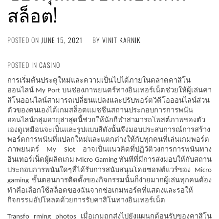
สล็อต!
POSTED ON
JUNE 15, 2021
BY
VINIT KARNIK
POSTED IN
CASINO
การเริ่มต้นประตูใหม่และความเป็นไปได้ภายในตลาดคาสิโน
ออนไลน์
บนช่องภาพยนตร์ทางอินเทอร์เน็ตช่วยให้ผู้เล่นคา
My Port
สิโนออนไลน์สามารถเปลี่ยนแปลงและปรับพอร์ตวิดีโอออนไลน์ส่วน
ตัวของตนเองได้เกมสล็อตแมชชีนสถานประกอบการการพนัน
ออนไลน์กลุ่มอายุล่าสุดนี้ช่วยให้นักกีฬาสามารถโพสต์ภาพของตัว
เองดูเหมือนจะเป็นและรูปแบบสีดังนั้นจึงมอบประสบการณ์การสร้าง
พอร์ตการพนันที่แปลกใหม่และแตกต่างให้กับทุกคนที่เล่นเกมพอร์ต
ภาพยนตร์
อาจเป็นแนวคิดที่ปฏิวัติวงการการพนันทาง
My Slot
อินเทอร์เน็ตผู้ผลิตเกม
ทันทีที่มีการส่งมอบให้กับสถาน
Micro Gaming
ประกอบการพนันใดๆที่ได้รับการสนับสนุนโดยซอฟต์แวร์ของ
Micro
ขั้นตอนการติดตั้งของกิจกรรมนั้นก็ง่ายมากผู้เล่นทุกคนต้อง
gaming
ทำคือเลือกใช้สล็อตของฉันจากช่อเกมพอร์ตที่แสดงและรอให้
กิจกรรมอัปโหลดด้วยการรับคาสิโนทางอินเทอร์เน็ต
เมื่อเกมถูกส่งไปยังแผนกต้อนรับของคาสิโน
Transfo rming photos