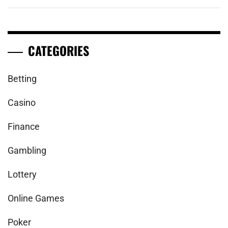
CATEGORIES
Betting
Casino
Finance
Gambling
Lottery
Online Games
Poker