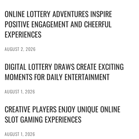
ONLINE LOTTERY ADVENTURES INSPIRE
POSITIVE ENGAGEMENT AND CHEERFUL
EXPERIENCES
AUGUST 2, 2026
DIGITAL LOTTERY DRAWS CREATE EXCITING
MOMENTS FOR DAILY ENTERTAINMENT
AUGUST 1, 2026
CREATIVE PLAYERS ENJOY UNIQUE ONLINE
SLOT GAMING EXPERIENCES
AUGUST 1, 2026