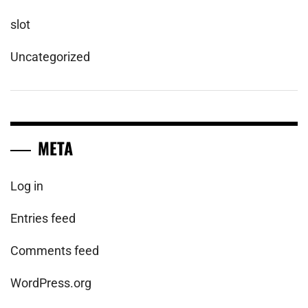
slot
Uncategorized
META
Log in
Entries feed
Comments feed
WordPress.org