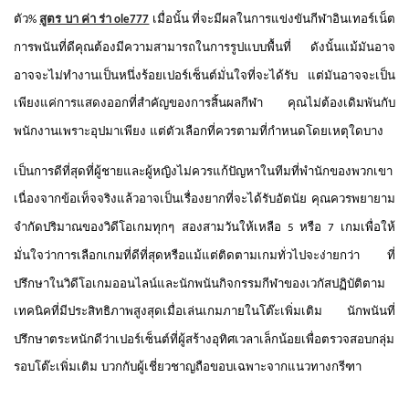
ตัว
เมื่อนั้น
ที่จะมีผลในการแข่งขันกีฬาอินเทอร์เน็ต
%
สูตร บา ค่า ร่า ole777
การพนันที่ดีคุณต้องมีความสามารถในการรูปแบบพื้นที่
ดังนั้นแม้มันอาจ
อาจจะไม่ทำงานเป็นหนึ่งร้อยเปอร์เซ็นต์มั่นใจที่จะได้รับ
แต่มันอาจจะเป็น
เพียงแค่การแสดงออกที่สำคัญของการสิ้นผลกีฬา
คุณไม่ต้องเดิมพันกับ
พนักงานเพราะอุปมาเพียง
แต่ตัวเลือกที่ควรตามที่กำหนดโดยเหตุใดบาง
เป็นการดีที่สุดที่ผู้ชายและผู้หญิงไม่ควรแก้ปัญหาในทีมที่พำนักของพวกเขา
เนื่องจากข้อเท็จจริงแล้วอาจเป็นเรื่องยากที่จะได้รับอัตนัย
คุณควรพยายาม
จำกัดปริมาณของวิดีโอเกมทุกๆ
สองสามวันให้เหลือ
หรือ
เกมเพื่อให้
5
7
มั่นใจว่าการเลือกเกมที่ดีที่สุดหรือแม้แต่ติดตามเกมทั่วไปจะง่ายกว่า
ที่
ปรึกษาในวิดีโอเกมออนไลน์และนักพนันกิจกรรมกีฬาของเวกัสปฏิบัติตาม
เทคนิคที่มีประสิทธิภาพสูงสุดเมื่อเล่นเกมภายในโต๊ะเพิ่มเติม
นักพนันที่
ปรึกษาตระหนักดีว่าเปอร์เซ็นต์ที่ผู้สร้างอุทิศเวลาเล็กน้อยเพื่อตรวจสอบกลุ่ม
รอบโต๊ะเพิ่มเติม
บวกกับผู้เชี่ยวชาญถือขอบเฉพาะจากแนวทางกรีฑา