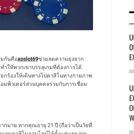
U
O
E
ยมกันคือ
xoslot69
ช่วยลดความยุ่งยาก
่จะทำให้พวกเขาบรรลุเกมที่ต้องการได้
JU
จเรียกร้องให้เดินทางไปคาสิโนทางกายภาพ
คอมพิวเตอร์ส่วนบุคคลร่วมกับการเชื่อม
U
E
O
W
กมาย หากคุณอายุ 21 ปี (ถือว่าเป็นวัยที่
JU
เกมคาสิโนออนไลน์ได้ตั้งแต่แรก คุณ