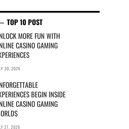
TOP 10 POST
NLOCK MORE FUN WITH
NLINE CASINO GAMING
XPERIENCES
LY 30, 2026
NFORGETTABLE
XPERIENCES BEGIN INSIDE
NLINE CASINO GAMING
ORLDS
LY 27, 2026