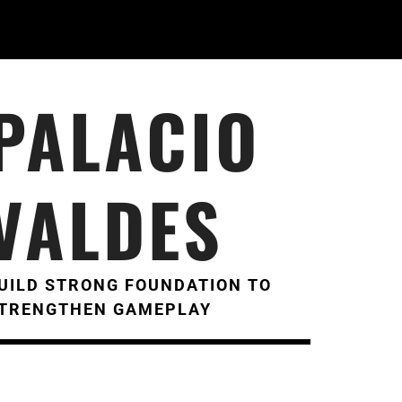
PALACIO
VALDES
UILD STRONG FOUNDATION TO
TRENGTHEN GAMEPLAY