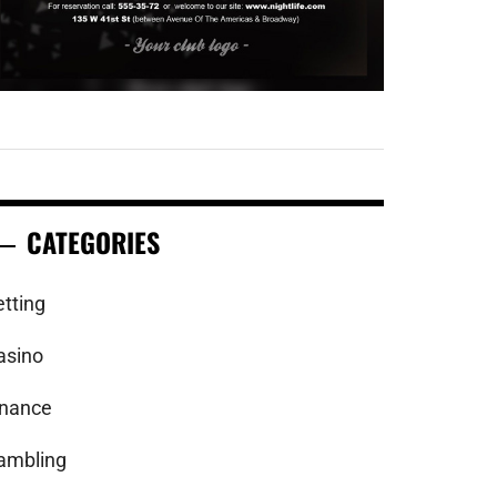
CATEGORIES
etting
asino
inance
ambling