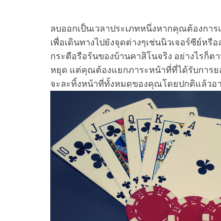
ลบออกเป็นเวลาประเภทหนึ่งหากคุณต้องการเ
เพื่อเดินทางไปยังจุดต่างๆเช่นนิวเจอร์ซีย์หร
กระตือรือร้นของบ้านคาสิโนจริง อย่างไรก็ตามเ
หยุด แต่คุณต้องแยกภาระหน้าที่ที่ได้รับการ
จะละทิ้งหน้าที่ทั้งหมดของคุณโดยปกติแล้ว