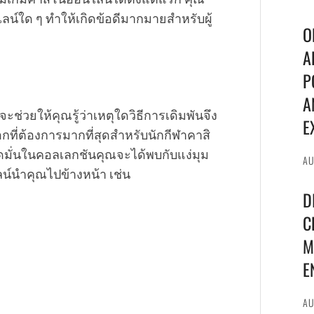
ลน์ใด ๆ ทำให้เกิดข้อดีมากมายสำหรับผู้
O
A
P
A
่วยให้คุณรู้ว่าเหตุใดวิธีการเดิมพันจึง
E
อกที่ต้องการมากที่สุดสำหรับนักกีฬาคาสิ
ดมั่นในคอลเลกชันคุณจะได้พบกับแง่มุม
AU
ลน์นำคุณไปข้างหน้า เช่น
D
C
M
E
AU