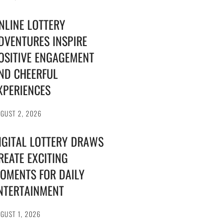
NLINE LOTTERY
DVENTURES INSPIRE
OSITIVE ENGAGEMENT
ND CHEERFUL
XPERIENCES
GUST 2, 2026
IGITAL LOTTERY DRAWS
REATE EXCITING
OMENTS FOR DAILY
NTERTAINMENT
GUST 1, 2026