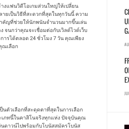
้างแฟนวิดีโอเกมส่วนใหญ่ให้เปลี่ยน
C
ยเป็นวิธีที่สะดวกที่สุดในทุกวันนี้ ความ
U
ญที่ช่วยให้นักพนันจำนวนมากขึ้นเล่น
G
นกว่าคุณจะเชื่อมต่อกับเวิลด์ไวด์เว็บ
ารได้ตลอด 24 ชั่วโมง 7 วัน คุณเพียง
AU
่คุณเลือก
F
O
E
JU
็นตัวเลือกที่สะดุดตาที่สุดในการเลือก
เภทนี้ในคาสิโนจริงทุกแห่ง ปัจจุบันคุณ
เงินดาวน์ไปพร้อมกับโบนัสสมัครโบนัส