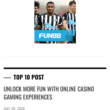
TOP 10 POST
UNLOCK MORE FUN WITH ONLINE CASINO
GAMING EXPERIENCES
JULY 30, 2026