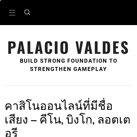
Skip
to
Primary
content
Menu
PALACIO VALDES
BUILD STRONG FOUNDATION TO
STRENGTHEN GAMEPLAY
คาสิโนออนไลน์ที่มีชื่อ
เสียง – คีโน, บิงโก, ลอตเต
อรี