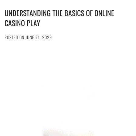
UNDERSTANDING THE BASICS OF ONLINE
CASINO PLAY
POSTED ON
JUNE 21, 2026