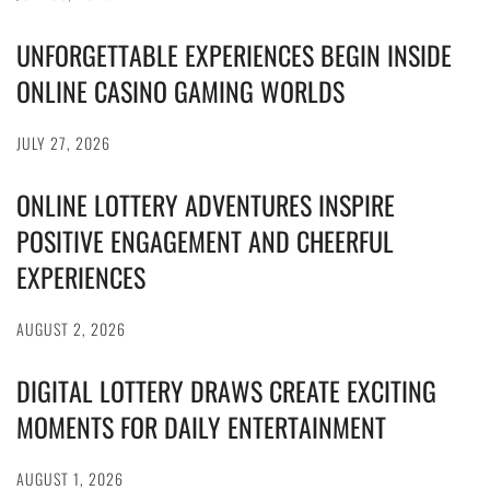
UNFORGETTABLE EXPERIENCES BEGIN INSIDE
ONLINE CASINO GAMING WORLDS
JULY 27, 2026
ONLINE LOTTERY ADVENTURES INSPIRE
POSITIVE ENGAGEMENT AND CHEERFUL
EXPERIENCES
AUGUST 2, 2026
DIGITAL LOTTERY DRAWS CREATE EXCITING
MOMENTS FOR DAILY ENTERTAINMENT
AUGUST 1, 2026