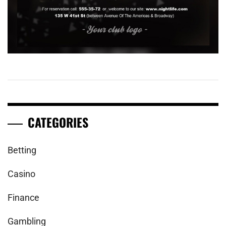
CATEGORIES
Betting
Casino
Finance
Gambling