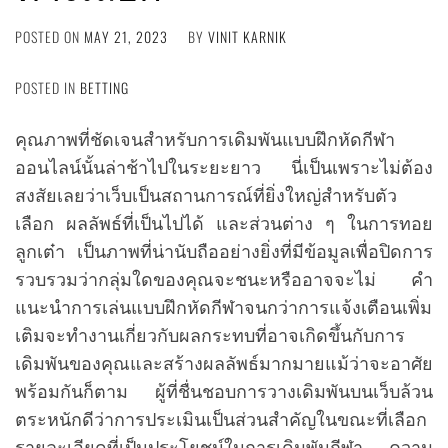
POSTED ON
MAY 21, 2023
BY
VINIT KARNIK
POSTED IN
BETTING
คุณภาพที่ชัดเจนสำหรับการเดิมพันแบบฝึกหัดกีฬา
ออนไลน์นั้นล่าช้าไปในระยะยาว นี่เป็นเพราะไม่ต้อง
สงสัยเลยว่าเว็บเป็นสถานการณ์ที่ยิ่งใหญ่สำหรับตัว
เลือก ผลลัพธ์ที่เป็นไปได้ และส่วนต่าง ๆ ในการทอย
ลูกเต๋า เป็นภาพที่น่านับถืออย่างยิ่งที่มีข้อมูลเพื่อปิดการ
รวบรวมว่ากลุ่มใดของคุณจะชนะหรืออาจจะไม่ คำ
แนะนำการเล่นแบบฝึกหัดกีฬาจนกว่าการแจ้งเตือนเพิ่ม
เติมจะทำงานเกี่ยวกับผลกระทบที่อาจเกิดขึ้นกับการ
เดิมพันของคุณและสร้างผลลัพธ์มากมายแม้ว่าจะอาศัย
พร้อมกันก็ตาม ผู้ที่ชื่นชอบการวางเดิมพันบนเว็บล้วน
ตระหนักดีว่าการประเมินเป็นส่วนสำคัญในขณะที่เลือก
รายละเอียดที่เป็นประโยชน์ในการเดิมพันกีฬา ความ