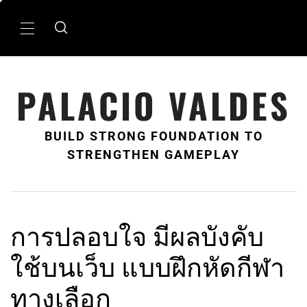
Skip
to
Primary
content
Menu
PALACIO VALDES
BUILD STRONG FOUNDATION TO
STRENGTHEN GAMEPLAY
การปลอบใจ มีผลบังคับ
ใช้บนเว็บ แบบฝึกหัดกีฬา
ทางเลือก