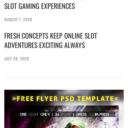
SLOT GAMING EXPERIENCES
AUGUST 1, 2026
FRESH CONCEPTS KEEP ONLINE SLOT
ADVENTURES EXCITING ALWAYS
JULY 28, 2026