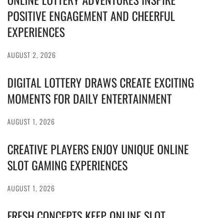
POSITIVE ENGAGEMENT AND CHEERFUL
EXPERIENCES
AUGUST 2, 2026
DIGITAL LOTTERY DRAWS CREATE EXCITING
MOMENTS FOR DAILY ENTERTAINMENT
AUGUST 1, 2026
CREATIVE PLAYERS ENJOY UNIQUE ONLINE
SLOT GAMING EXPERIENCES
AUGUST 1, 2026
FRESH CONCEPTS KEEP ONLINE SLOT