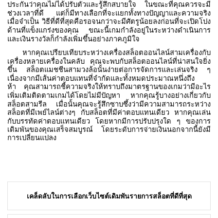
ประกันว่าคุณไม่ได้ปรับตัวและรู้สึกสบายใจ
ในขณะที่คุณควรจะมี
ช่วงเวลาที่ดี
แต่ก็มีทางเลือกที่จะแยกทั้งทางปัญญาและความจริง
เมื่อจำเป็น
วิธีที่ดีที่สุดคือรอจนกว่าจะมีศัตรูน้อยลงก่อนที่จะเปิดโปง
ด้านที่แข็งแกร่งของคุณ
ขณะนี้เกมกำลังอยู่ในระหว่างดำเนินการ
และเงินรางวัลก็กำลังเพิ่มขึ้นอย่างภาคภูมิใจ
หากคุณเปรียบเทียบระหว่างเครื่องสล็อตออนไลน์สามเครื่องกับ
เครื่องหลายเครื่องในคลับ
คุณจะพบกับสล็อตออนไลน์ที่น่าสนใจยิ่ง
ขึ้น
สล็อตแมชชีนสามวงล้อนั้นง่ายต่อการจัดการและเล่นจริง
ๆ
เนื่องจากมีเส้นค่าตอบแทนที่จำกัดและทั้งหมดประมาณหนึ่งถึง
ห้า
คุณสามารถชี้ความจริงให้ทราบถึงมาตรฐานของเกมว่ามีอะไร
เพิ่มเติมติดตามเกมได้โดยไม่มีปัญหา
หากคุณรู้บางอย่างเกี่ยวกับ
สล็อตสามรีล
เมื่อนั้นคุณจะรู้สึกซาบซึ้งว่ามีความสามารถระหว่าง
สล็อตที่มีเพย์ไลน์ต่างๆ
กับสล็อตที่มีค่าตอบแทนเดียว
หากคุณเล่น
กับบรรทัดค่าตอบแทนเดียว
โดยหากมีการปรับปรุงใด
ๆ
ของการ
เดิมพันของคุณเสร็จสมบูรณ์
โดยระดับการจ่ายเงินนอกจากนี้ยังมี
การเปลี่ยนแปลง
Post
เคล็ดลับในการเลือกเว็บไซต์เดิมพันรายการสล็อตที่ดีที่สุด
navigation