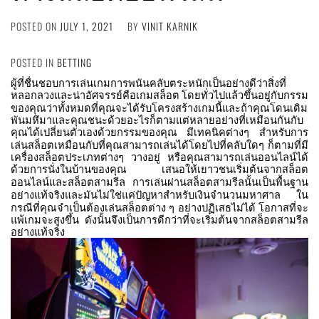
POSTED ON
JULY 1, 2021
BY
VINIT KARNIK
POSTED IN
BETTING
ผู้ที่ชื่นชอบการเล่นเกมการพนันคลับตระหนักเป็นอย่างดีว่าสิ่งที่
หลอกลวงและน่าอัศจรรย์คือเกมสล็อต
โดยทั่วไปแล้วขึ้นอยู่กับกรรม
ของคุณว่าทั้งหมดที่คุณจะได้รับโครงสร้างเกมนี้และถ้าคุณโดนเดิม
พันมหึมาและคุณชนะด้วยอะไรก็ตามแต่หลายอย่างที่เหมือนกันกับ
คุณได้เปลี่ยนตัวเองด้วยกรรมของคุณ
มีเทคนิคต่างๆ
สำหรับการ
เล่นสล็อตเหมือนกับที่คุณสามารถเล่นได้โดยไปที่คลับใดๆ
ก็ตามที่มี
เครื่องสล็อตประเภทต่างๆ
วางอยู่
หรือคุณสามารถเล่นออนไลน์ได้
ด้วยการนั่งในบ้านของคุณ
เสนอให้เยาวชนเริ่มต้นจากสล็อต
ออนไลน์และสล็อตสามรีล
การเล่นผ่านสล็อตสามรีลนั้นเป็นพื้นฐาน
อย่างแท้จริงและมันไม่ใช่แค่ปัญหาสำหรับเงินจำนวนมหาศาล
ใน
กรณีที่คุณจำเป็นต้องเล่นสล็อตต่าง
ๆ
อย่างปฏิเสธไม่ได้
โอกาสที่จะ
แพ้เกมจะสูงขึ้น
ดังนั้นจึงเป็นการดีกว่าที่จะเริ่มต้นจากสล็อตสามรีล
อย่างแท้จริง