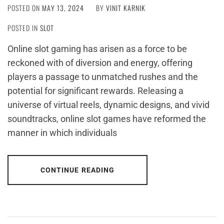
POSTED ON
MAY 13, 2024
BY
VINIT KARNIK
POSTED IN
SLOT
Online slot gaming has arisen as a force to be
reckoned with of diversion and energy, offering
players a passage to unmatched rushes and the
potential for significant rewards. Releasing a
universe of virtual reels, dynamic designs, and vivid
soundtracks, online slot games have reformed the
manner in which individuals
CONTINUE READING