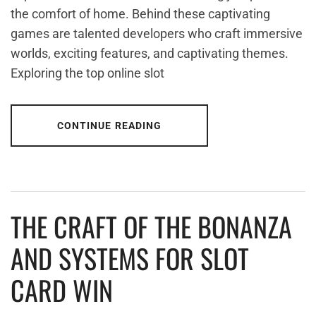
the comfort of home. Behind these captivating
games are talented developers who craft immersive
worlds, exciting features, and captivating themes.
Exploring the top online slot
CONTINUE READING
THE CRAFT OF THE BONANZA
AND SYSTEMS FOR SLOT
CARD WIN