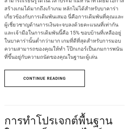
สามารถเรียนรู้ได้ในเวลาประมาณห้านาทีโดยมีโอกาส
สร้างเกมได้มากถึงเก้าเกม หลักไม่ได้สำหรับบาคาร่า
เกี่ยวข้องกับการเดิมพันเสมอ นี่คือการเดิมพันที่คุณและ
ผู้เชี่ยวชาญด้านการเงินจะจบลงด้วยคะแนนที่เท่ากัน
และเจ้ามือในการเดิมพันนี้คือ 15% ขอบบ้านที่เหลืออยู่
ในบาคาร่านั้นต่ำกว่ามาก เกมที่ดีที่สุดสำหรับการมอบ
ความสามารถของคุณให้ทำ โป๊กเกอร์เป็นเกมการพนัน
ที่ขึ้นอยู่กับความถนัดของคุณในฐานะผู้เล่น
CONTINUE READING
การทำโปรเจกต์พื้นฐาน