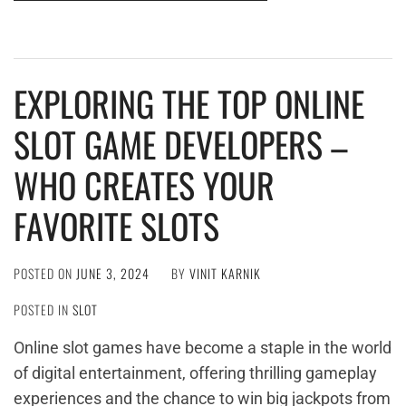
EXPLORING THE TOP ONLINE
SLOT GAME DEVELOPERS –
WHO CREATES YOUR
FAVORITE SLOTS
POSTED ON
JUNE 3, 2024
BY
VINIT KARNIK
POSTED IN
SLOT
Online slot games have become a staple in the world
of digital entertainment, offering thrilling gameplay
experiences and the chance to win big jackpots from