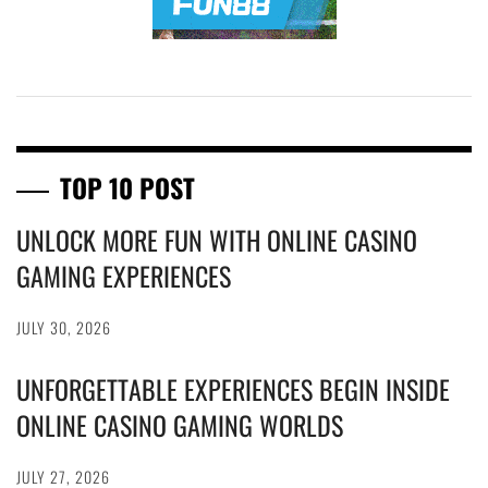
TOP 10 POST
UNLOCK MORE FUN WITH ONLINE CASINO
GAMING EXPERIENCES
JULY 30, 2026
UNFORGETTABLE EXPERIENCES BEGIN INSIDE
ONLINE CASINO GAMING WORLDS
JULY 27, 2026