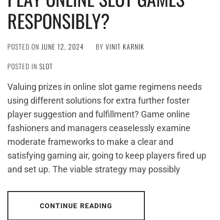
RESPONSIBLY?
POSTED ON
JUNE 12, 2024
BY
VINIT KARNIK
POSTED IN
SLOT
Valuing prizes in online slot game regimens needs
using different solutions for extra further foster
player suggestion and fulfillment? Game online
fashioners and managers ceaselessly examine
moderate frameworks to make a clear and
satisfying gaming air, going to keep players fired up
and set up. The viable strategy may possibly
CONTINUE READING