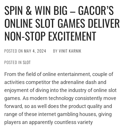
SPIN & WIN BIG – GACOR’S
ONLINE SLOT GAMES DELIVER
NON-STOP EXCITEMENT
POSTED ON
MAY 4, 2024
BY
VINIT KARNIK
POSTED IN
SLOT
From the field of online entertainment, couple of
activities competitor the adrenaline dash and
enjoyment of diving into the industry of online slot
games. As modern technology consistently move
forward, so as well does the product quality and
range of these internet gambling houses, giving
players an apparently countless variety