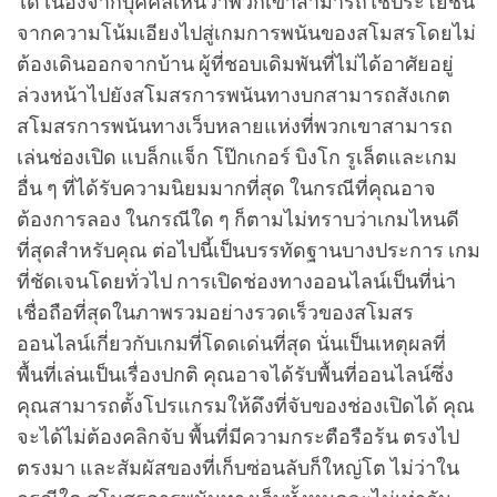
ได้ เนื่องจากบุคคลเห็นว่าพวกเขาสามารถใช้ประโยชน์
จากความโน้มเอียงไปสู่เกมการพนันของสโมสรโดยไม่
ต้องเดินออกจากบ้าน ผู้ที่ชอบเดิมพันที่ไม่ได้อาศัยอยู่
ล่วงหน้าไปยังสโมสรการพนันทางบกสามารถสังเกต
สโมสรการพนันทางเว็บหลายแห่งที่พวกเขาสามารถ
เล่นช่องเปิด แบล็กแจ็ก โป๊กเกอร์ บิงโก รูเล็ตและเกม
อื่น ๆ ที่ได้รับความนิยมมากที่สุด ในกรณีที่คุณอาจ
ต้องการลอง ในกรณีใด ๆ ก็ตามไม่ทราบว่าเกมไหนดี
ที่สุดสำหรับคุณ ต่อไปนี้เป็นบรรทัดฐานบางประการ เกม
ที่ชัดเจนโดยทั่วไป การเปิดช่องทางออนไลน์เป็นที่น่า
เชื่อถือที่สุดในภาพรวมอย่างรวดเร็วของสโมสร
ออนไลน์เกี่ยวกับเกมที่โดดเด่นที่สุด นั่นเป็นเหตุผลที่
พื้นที่เล่นเป็นเรื่องปกติ คุณอาจได้รับพื้นที่ออนไลน์ซึ่ง
คุณสามารถตั้งโปรแกรมให้ดึงที่จับของช่องเปิดได้ คุณ
จะได้ไม่ต้องคลิกจับ พื้นที่มีความกระตือรือร้น ตรงไป
ตรงมา และสัมผัสของที่เก็บซ่อนลับก็ใหญ่โต ไม่ว่าใน