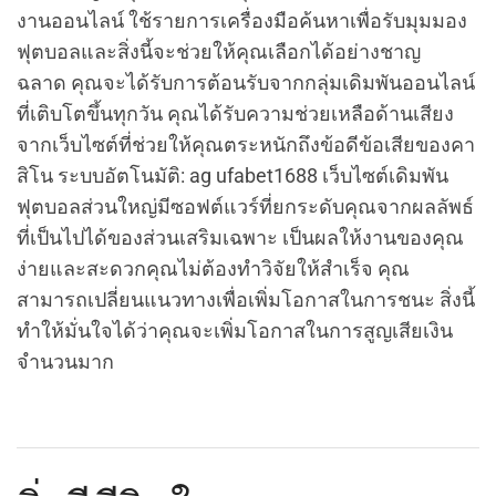
งานออนไลน์ ใช้รายการเครื่องมือค้นหาเพื่อรับมุมมอง
ฟุตบอลและสิ่งนี้จะช่วยให้คุณเลือกได้อย่างชาญ
ฉลาด คุณจะได้รับการต้อนรับจากกลุ่มเดิมพันออนไลน์
ที่เติบโตขึ้นทุกวัน คุณได้รับความช่วยเหลือด้านเสียง
จากเว็บไซต์ที่ช่วยให้คุณตระหนักถึงข้อดีข้อเสียของคา
สิโน ระบบอัตโนมัติ: ag ufabet1688 เว็บไซต์เดิมพัน
ฟุตบอลส่วนใหญ่มีซอฟต์แวร์ที่ยกระดับคุณจากผลลัพธ์
ที่เป็นไปได้ของส่วนเสริมเฉพาะ เป็นผลให้งานของคุณ
ง่ายและสะดวกคุณไม่ต้องทำวิจัยให้สำเร็จ คุณ
สามารถเปลี่ยนแนวทางเพื่อเพิ่มโอกาสในการชนะ สิ่งนี้
ทำให้มั่นใจได้ว่าคุณจะเพิ่มโอกาสในการสูญเสียเงิน
จำนวนมาก