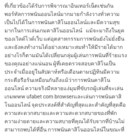
ที่เกี่ยวข้องได้รับการพิจารณาอินเทอร์เน็ตเช่นกัน
พอร์ทัลการพนันออนไลน์มากมายกำลังวางทั่วความ
เป็นไปได้ในการพนันคาสิโนออนไลน์และมีความสุข
มากในการเล่นเกมคาสิโนออนไลน์ แม้จะมาถึงในยุค
ของเวิลด์ไวด์เว็บ แต่อุตสาหกรรมการพนันยังไม่ยั่งยืน
และยังคงทำงานได้อย่างเหมาะสมทำให้มีรายได้มาก
อย่างไรก็ตามมันได้เปลี่ยนกลุ่มผู้เล่นการพนันที่ร้ายแรง
ของคุณอย่างแน่นอน ผู้ที่เคยตรวจสอบคาสิโนเป็น
ประจำเมื่ออยู่ในสัปดาห์หรือเดือนตามปฏิทินมีความ
กระตือรือร้นเหมือนกันถึงแม้ว่าการพนันคาสิโน
ออนไลน์ ความจริงมีหลายแง่มุมที่ขับรถผู้เล่นที่จะเล่น
เกมwww ufabet com browserและเล่นการพนันคาสิ
โนออนไลน์ จุดประสงค์ที่สำคัญที่สุดและสำคัญที่สุดคือ
ความสะดวกสบายและความสะดวกสบายของที่พัก
ความง่ายดายและความสบายที่คุณได้รับจากที่บ้านไม่
สามารถพบได้ที่อื่น การพนันคาสิโนออนไลน์ในขณะที่