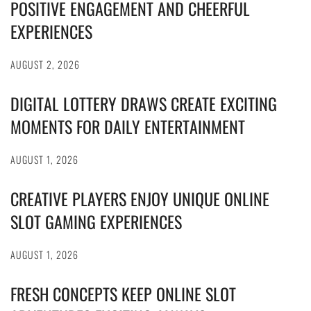
POSITIVE ENGAGEMENT AND CHEERFUL
EXPERIENCES
AUGUST 2, 2026
DIGITAL LOTTERY DRAWS CREATE EXCITING
MOMENTS FOR DAILY ENTERTAINMENT
AUGUST 1, 2026
CREATIVE PLAYERS ENJOY UNIQUE ONLINE
SLOT GAMING EXPERIENCES
AUGUST 1, 2026
FRESH CONCEPTS KEEP ONLINE SLOT