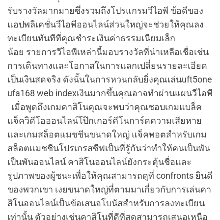
รับรางวัลมากมายซึ่งรวมถึงโปรแกรมวีไอพี ข้อดีของ
แอปพลิเคชั่นวีไอพีออนไลน์ส่วนใหญ่จะช่วยให้คุณลง
ทะเบียนทันทีที่คุณชำระเงินค่าธรรมเนียมเล็ก
น้อย รายการวีไอพีเหล่านี้มอบรางวัลที่น่าเหลือเชื่อเช่น
การเดินทางและโอกาสในการแลกเปลี่ยนรายละเอียด
เป็นเงินสดจริง ดังนั้นในการหวนกลับยิ่งคุณเล่นuft5one
ufa168 web indexเงินมากขึ้นคุณอาจทำผ่านแผนวีไอพี
เมื่อพูดถึงเกมคาสิโนคุณจะพบว่าคุณชอบเกมแบล็ค
แจ็ควิดีโอออนไลน์โป๊กเกอร์คีโนการ์ดความเสียหาย
และเกมสล็อตแมชชีนขนาดใหญ่ แจ็คพอตสำหรับเกม
สล็อตแมชชีนโปรเกรสซีฟเป็นที่รู้กันว่าทำให้คนเป็นพัน
เป็นพันออนไลน์ คาสิโนออนไลน์ยังกระตุ้นชื่อและ
รูปภาพของผู้ชนะเพื่อให้คุณสามารถดูที่ confronts ยินดี
ของพวกเขา เงยขนาดใหญ่ที่ตามมาเกี่ยวกับการเล่นคา
สิโนออนไลน์เป็นข้อเสนอโบนัสสำหรับการลงทะเบียน
เท่านั้น ตัวอย่างเช่นคาสิโนที่ดีที่สุดสามารถเสนอเหนือ