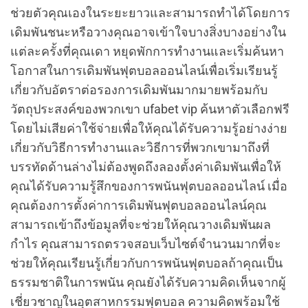
ช่วยตัวคุณเองในระยะยาวและสามารถทำได้โดยการ
เดิมพันชนะหรือวางคุณอาจเข้าใจบางสิ่งบางอย่างใน
แต่ละครั้งที่คุณเดา หยุดพักการทำงานและเริ่มค้นหา
โอกาสในการเดิมพันฟุตบอลออนไลน์เพื่อเริ่มเรียนรู้
เกี่ยวกับอัตราต่อรองการเดิมพันมากมายพร้อมกับ
วัตถุประสงค์ของพวกเขา ufabet vip ค้นหาตัวเลือกฟรี
โดยไม่เสียค่าใช้จ่ายเพื่อให้คุณได้รับความรู้อย่างง่าย
เกี่ยวกับวิธีการทำงานและวิธีการที่พวกเขามาถึงที่
บรรทัดด้านล่างไม่ต้องพูดถึงลองตั้งค่าเดิมพันเพื่อให้
คุณได้รับความรู้สึกของการพนันฟุตบอลออนไลน์ เมื่อ
คุณต้องการตั้งค่าการเดิมพันฟุตบอลออนไลน์คุณ
สามารถเข้าถึงข้อมูลที่จะช่วยให้คุณวางเดิมพันผล
กำไร คุณสามารถตรวจสอบเว็บไซต์จำนวนมากที่จะ
ช่วยให้คุณเรียนรู้เกี่ยวกับการพนันฟุตบอลถ้าคุณเป็น
ธรรมชาติในการพนัน คุณยังได้รับความคิดเห็นจากผู้
เชี่ยวชาญในอุตสาหกรรมฟุตบอล ความคิดพร้อมใช้