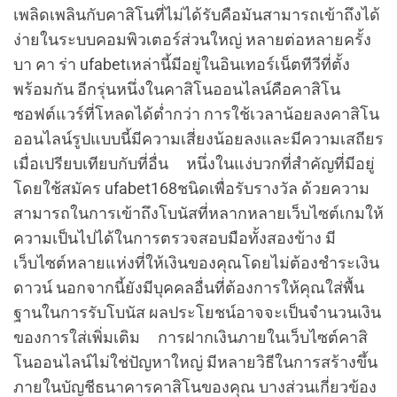
เพลิดเพลินกับคาสิโนที่ไม่ได้รับคือมันสามารถเข้าถึงได้
ง่ายในระบบคอมพิวเตอร์ส่วนใหญ่ หลายต่อหลายครั้ง
บา คา ร่า ufabetเหล่านี้มีอยู่ในอินเทอร์เน็ตทีวีที่ตั้ง
พร้อมกัน อีกรุ่นหนึ่งในคาสิโนออนไลน์คือคาสิโน
ซอฟต์แวร์ที่โหลดได้ต่ำกว่า การใช้เวลาน้อยลงคาสิโน
ออนไลน์รูปแบบนี้มีความเสี่ยงน้อยลงและมีความเสถียร
เมื่อเปรียบเทียบกับที่อื่น หนึ่งในแง่บวกที่สำคัญที่มีอยู่
โดยใช้สมัคร ufabet168ชนิดเพื่อรับรางวัล ด้วยความ
สามารถในการเข้าถึงโบนัสที่หลากหลายเว็บไซต์เกมให้
ความเป็นไปได้ในการตรวจสอบมือทั้งสองข้าง มี
เว็บไซต์หลายแห่งที่ให้เงินของคุณโดยไม่ต้องชำระเงิน
ดาวน์ นอกจากนี้ยังมีบุคคลอื่นที่ต้องการให้คุณใส่พื้น
ฐานในการรับโบนัส ผลประโยชน์อาจจะเป็นจำนวนเงิน
ของการใส่เพิ่มเติม การฝากเงินภายในเว็บไซต์คาสิ
โนออนไลน์ไม่ใช่ปัญหาใหญ่ มีหลายวิธีในการสร้างขึ้น
ภายในบัญชีธนาคารคาสิโนของคุณ บางส่วนเกี่ยวข้อง