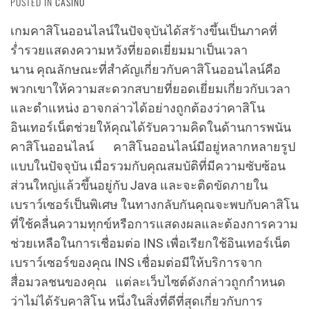
POSTED IN
CASINO
เกมคาสิโนออนไลน์ในปัจจุบันได้สร้างขึ้นเป็นภาคที่
ร่ำรวยแสดงความหวังที่ยอดเยี่ยมมาเป็นเวลา
นาน คุณลักษณะที่สำคัญเกี่ยวกับคาสิโนออนไลน์คือ
พวกเขาให้ความสะดวกสบายที่ยอดเยี่ยมเกี่ยวกับเวลา
และตำแหน่ง อาจกล่าวได้อย่างถูกต้องว่าคาสิโน
อินเทอร์เน็ตช่วยให้คุณได้รับความคิดในด้านการพนัน
คาสิโนออนไลน์ คาสิโนออนไลน์มีอยู่หลากหลายรูป
แบบในปัจจุบัน เมื่อรวมกับคุณสมบัติที่มีความซับซ้อน
ส่วนใหญ่แล้วขึ้นอยู่กับ Java และจะติดขัดภายใน
เบราว์เซอร์เป็นพิเศษ ในทางกลับกันคุณจะพบกับคาสิโน
ที่ใช้คลื่นความทุกข์หรือการแสดงผลและต้องการความ
ช่วยเหลือในการเชื่อมต่อ INS เพื่อเรียกใช้อินเทอร์เน็ต
เบราว์เซอร์ของคุณ INS เชื่อมต่อมีให้บริการจาก
สื่อมวลชนของคุณ แต่ละเว็บไซต์ดังกล่าวถูกกำหนด
ว่าไม่ได้รับคาสิโน หนึ่งในสิ่งที่ดีที่สุดเกี่ยวกับการ