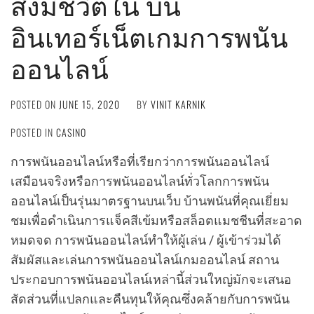
สิ่งมีชีวิตใน บน
อินเทอร์เน็ตเกมการพนัน
ออนไลน์
POSTED ON
JUNE 15, 2020
BY
VINIT KARNIK
POSTED IN
CASINO
การพนันออนไลน์หรือที่เรียกว่าการพนันออนไลน์
เสมือนจริงหรือการพนันออนไลน์ทั่วโลกการพนัน
ออนไลน์เป็นรุ่นมาตรฐานบนเว็บ บ้านพนันที่คุณเยี่ยม
ชมเพื่อดำเนินการแจ็คสีเข้มหรือสล็อตแมชชีนที่สะอาด
หมดจด การพนันออนไลน์ทำให้ผู้เล่น / ผู้เข้าร่วมได้
สัมผัสและเล่นการพนันออนไลน์เกมออนไลน์ สถาน
ประกอบการพนันออนไลน์เหล่านี้ส่วนใหญ่มักจะเสนอ
สัดส่วนที่แปลกและคืนทุนให้คุณซึ่งคล้ายกับการพนัน