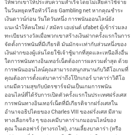
ให้พวกเขาให้ประสบความสำเร็จโดยไม่เสียค่าใช้จ่าย
ในวันหยุดหรือทัวร์โดย Gambling net หากคุณชำระ
เงินดาวน์ก่อน วันใดวันหนึ่ง การพนันออนไลน์ยัง
แนะนำให้คนใหม่ / สมัคร เอเย่นต์ ufabet ผู้เข้าร่วมลง
ทะเบียนรางวัลเมื่อพวกเขาสร้างเงินฝากครั้งแรกในการ
จัดตั้งการพนันที่มีเกียรติ มันมักจะเท่ากับส่วนหนึ่งของ
เงินฝากของผู้เล่นโดยใช้เจ้าชู้มากที่สุดและเหนือสิ่งอื่น
ใดการพนันทางอินเทอร์เน็ตต้องการผลรวมต่ำสุด ด้วย
การพนันออนไลน์คุณสามารถสนุกสนานกับวิดีโอเกมที่
คุณต้องการตั้งแต่บาคาร่าถึงโป๊กเกอร์ บาคาร่าวิดีโอ
เกมมีความสุขกับบัตรชาร์จมันเป็นเกมการพนัน
ออนไลน์ที่ได้รับการเปิดตัวครั้งแรกในประเทศฝรั่งเศส
การพนันทางอินเทอร์เน็ตที่มีเกียรติจากฝรั่งเศสใน
อำนาจอธิปไตยของ Charles VIII ของฝรั่งเศส มีสาม
ทางเลือกจริง ๆ ของเคมีบาคาร่าเกมออนไลน์ของ
คุณ ในเดอฟาร์ (ทางรถไฟ), งานเลี้ยงบาคาร่า (หรือ