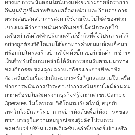
ทางบก การพนันออนไลน์บางแห่งจะประกาศอัตราการ
คืนทุนที่สูงขึ้นสำหรับเกมสล็อตหน่วยและอีกหลายการ
ตรวจสอบสัดส่วนการส่งค่าใช้จ่ายในเว็บไซต์ของพวก
เขา สมมติว่าการพนันทางอินเทอร์เน็ตมีตระกูลใช้
เครื่องกำเนิดไฟฟ้าปริมาณที่ไม่ซ้ำกันที่ตั้งโปรแกรมไว้
อย่างถูกต้องวิดีโอเกมโต๊ะอาหารค่ำเช่นแบล็คแจ็คมา
พร้อมกับโครงสร้างบ้านที่จัดตั้งขึ้น เปอร์เซ็นต์การชำระ
เงินสำหรับชื่อเกมเหล่านี้ได้รับการยอมรับตามแนวทาง
ของกิจกรรมของคุณ ความเสถียรและการพึ่งพาข้อ
กังวลนั้นเป็นเรื่องปกติและบางครั้งก็ถูกสอบสวนในเครือ
ข่ายการพนัน การชำระค่าเช่าการพนันออนไลน์จำนวน
มากหรือรับใบสมัครจากธุรกิจที่รู้จักกันดีเช่น Gamble
Operates, ไมโครเกม, วิดีโอเกมเรียลไทม์, สนุกกับ
เทคโนโลยีและวิทยาการเข้ารหัสลับเพื่อให้สถานะของ
พวกเขาอยู่ในความสมบูรณ์ของผู้ผลิตโปรแกรม
ซอฟต์แวร์ บริษัท แอปพลิเคชันเหล่านี้บางครั้งจ้างหรือ