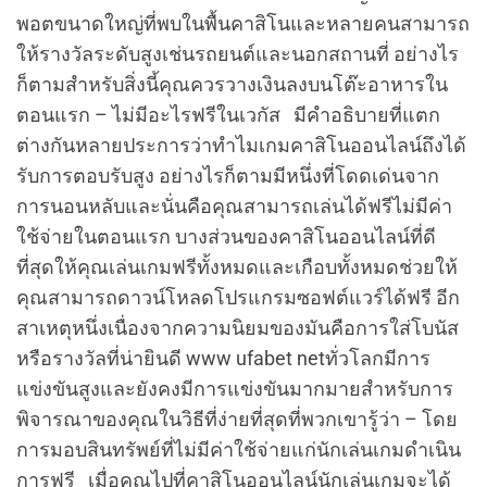
พอตขนาดใหญ่ที่พบในพื้นคาสิโนและหลายคนสามารถ
ให้รางวัลระดับสูงเช่นรถยนต์และนอกสถานที่ อย่างไร
ก็ตามสำหรับสิ่งนี้คุณควรวางเงินลงบนโต๊ะอาหารใน
ตอนแรก – ไม่มีอะไรฟรีในเวกัส มีคำอธิบายที่แตก
ต่างกันหลายประการว่าทำไมเกมคาสิโนออนไลน์ถึงได้
รับการตอบรับสูง อย่างไรก็ตามมีหนึ่งที่โดดเด่นจาก
การนอนหลับและนั่นคือคุณสามารถเล่นได้ฟรีไม่มีค่า
ใช้จ่ายในตอนแรก บางส่วนของคาสิโนออนไลน์ที่ดี
ที่สุดให้คุณเล่นเกมฟรีทั้งหมดและเกือบทั้งหมดช่วยให้
คุณสามารถดาวน์โหลดโปรแกรมซอฟต์แวร์ได้ฟรี อีก
สาเหตุหนึ่งเนื่องจากความนิยมของมันคือการใส่โบนัส
หรือรางวัลที่น่ายินดี www ufabet netทั่วโลกมีการ
แข่งขันสูงและยังคงมีการแข่งขันมากมายสำหรับการ
พิจารณาของคุณในวิธีที่ง่ายที่สุดที่พวกเขารู้ว่า – โดย
การมอบสินทรัพย์ที่ไม่มีค่าใช้จ่ายแก่นักเล่นเกมดำเนิน
การฟรี เมื่อคุณไปที่คาสิโนออนไลน์นักเล่นเกมจะได้