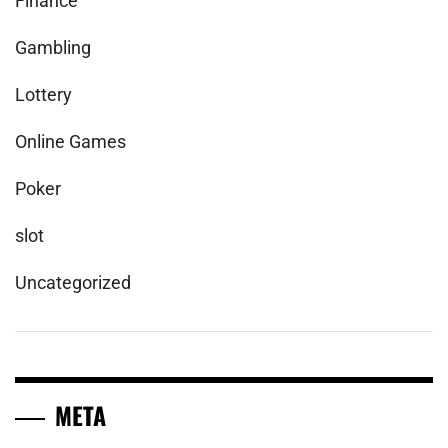
Finance
Gambling
Lottery
Online Games
Poker
slot
Uncategorized
META