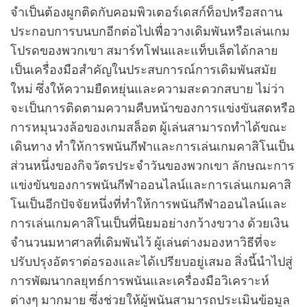
จำเป็นต้องผูกติดกับคอมพิวเตอร์เดสก์ท็อปหรือสถาน
ประกอบการบนบกอีกต่อไปเพื่อวางเดิมพันหรือเล่นเกม
โปรดของพวกเขา สมาร์ทโฟนและแท็บเล็ตได้กลาย
เป็นเครื่องมือสำคัญในประสบการณ์การเดิมพันสมัย
ใหม่ ซึ่งให้ความยืดหยุ่นและความสะดวกสบาย ไม่ว่า
จะเป็นการติดตามความคืบหน้าของการแข่งขันสดหรือ
การหมุนวงล้อของเกมสล็อต ผู้เล่นสามารถทำได้ขณะ
เดินทาง ทำให้การพนันกีฬาและการเล่นเกมคาสิโนเป็น
ส่วนหนึ่งของกิจวัตรประจำวันของพวกเขา ลักษณะการ
แข่งขันของการพนันกีฬาออนไลน์และการเล่นเกมคาสิ
โนเป็นอีกปัจจัยหนึ่งที่ทำให้การพนันกีฬาออนไลน์และ
การเล่นเกมคาสิโนเป็นที่นิยมอย่างกว้างขวาง ด้วยเงิน
จำนวนมหาศาลที่เดิมพันไว้ ผู้เล่นต่างมองหาวิธีที่จะ
ปรับปรุงอัตราต่อรองและได้เปรียบอยู่เสมอ สิ่งนี้นำไปสู่
การพัฒนากลยุทธ์การพนันและเครื่องมือวิเคราะห์
ต่างๆ มากมาย ซึ่งช่วยให้ผู้พนันสามารถประเมินข้อมูล