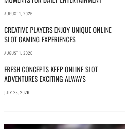
AUGUST 1, 2026
CREATIVE PLAYERS ENJOY UNIQUE ONLINE
SLOT GAMING EXPERIENCES
AUGUST 1, 2026
FRESH CONCEPTS KEEP ONLINE SLOT
ADVENTURES EXCITING ALWAYS
JULY 28, 2026