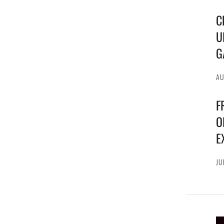
C
U
G
AU
F
O
E
JU