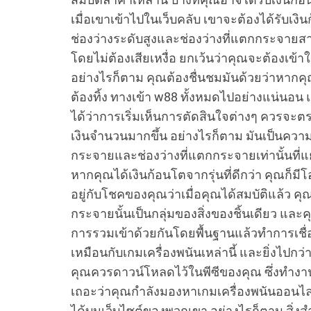
เมื่อเขาเข้าไปในเว็บคลับ เขาจะต้องได้รับเ
ช่องว่างระดับสูงและช่องว่างที่แตกกระจาย
โดยไม่ต้องเสียเหงื่อ ยกเว้นว่าคุณจะต้องเข้า
อย่างไรก็ตาม คุณต้องชื่นชมมันด้วยว่าหากค
ต้องทิ้ง ทางเข้า w88 ทั้งหมดไปอย่างแน่นอน แ
ได้ว่าการเริ่มเห็นการตัดสินใจต่างๆ ควรจะต
เงินจำนวนมากขึ้น อย่างไรก็ตาม มันเป็นความจร
กระจายและช่องว่างที่แตกกระจายเท่านั้นที่แย่
หากคุณได้เงินก้อนโตจากรุ่นที่ดีกว่า คุณก็มีโอก
อยู่กับโชคของคุณว่าเมื่อคุณได้สมบัติแล้ว คุ
กระจายนั้นเป็นกลุ่มของสิ่งของชิ้นเดียว และคุณ
การรวมเข้าด้วยกันโดยพื้นฐานแล้วทำการเชื่อม
เหมือนกับเกมเครื่องพนันเหล่านี้ และยิ่งไปก
คุณควรดาวน์โหลดไว้ในพีซีของคุณ ซึ่งทำงา
เถอะว่าคุณกำลังมองหาเกมเครื่องพนันออนไลน์
ได้บนเว็บไซต์ของพวกเขา อย่างไรก็ตาม สิ่งสำค