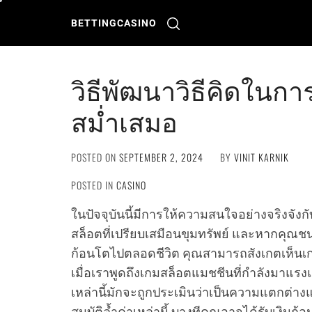
Skip
to
BETTING
CASINO
content
วิธีพัฒนาวิธีคิดในการ
สม่ำเสมอ
POSTED ON
SEPTEMBER 2, 2024
BY
VINIT KARNIK
POSTED IN
CASINO
ในปัจจุบันนี้มีการให้ความสนใจอย่างจริงจั
สล็อตที่เปรียบเสมือนขุมทรัพย์ และหากคุณชนะ
ก้อนโตไปตลอดชีวิต คุณสามารถสังเกตเห็นเก
เมื่อเราพูดถึงเกมสล็อตแมชชีนที่กำลังมาแรงแ
เหล่านี้มักจะถูกประเมินว่าเป็นความแตกต่างแ
สมบัติล้ำค่าเหล่านี้ บางทีคุณอาจได้รับเงินก