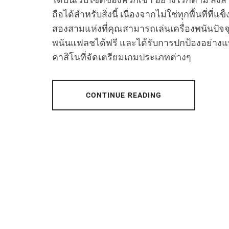
ถือได้สำหรับสิ่งนี้ เนื่องจากไม่ใช่ทุกพื้นที่ที
สองสามแห่งที่คุณสามารถเล่นเครื่องพนันปัจจุบ
พนันแฟลชได้ฟรี และได้รับการปกป้องอย่างแท้จ
คาสิโนที่จัดเตรียมเกมประเภทต่างๆ
CONTINUE READING