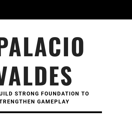
PALACIO
VALDES
UILD STRONG FOUNDATION TO
TRENGTHEN GAMEPLAY