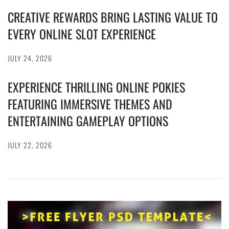
CREATIVE REWARDS BRING LASTING VALUE TO
EVERY ONLINE SLOT EXPERIENCE
JULY 24, 2026
EXPERIENCE THRILLING ONLINE POKIES
FEATURING IMMERSIVE THEMES AND
ENTERTAINING GAMEPLAY OPTIONS
JULY 22, 2026