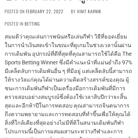
POSTED ON
FEBRUARY 22, 2022
BY
VINIT KARNIK
POSTED IN
BETTING
สมมติว่าคุณเล่นการพนันหรือเล่นกีฬา วิธีที่ยอดเยี่ยม
ในการนำเงินสดเข้าในขณะที่ดูเกมในช่วงเวลานั้นผ่าน
การเดิมพัน อุปกรณ์ที่ดีที่สุดที่คุณสามารถใช้ได้คือ The
Sports Betting Winner ซึ่งมีคำแนะนำที่แม่นยำถึง 97%
มีเคล็ดลับการเดิมพันอื่น ๆ ที่มีอยู่ แต่เคล็ดลับนี้สามารถ
ให้รางวัลแก่คุณได้ผ่านความคิดสร้างสรรค์ของคุณ ผู้
ชนะการเดิมพันกีฬาเป็นเครื่องมือการเดิมพันที่มีการ
ตรวจสอบอย่างสมบูรณ์ซึ่งต้องใช้เวลาสิบปีกว่าจะสิ้น
สุดและอีกห้าปีในการทดสอบ คุณสามารถจินตนาการ
ถึงความพยายามและการทดสอบที่ทำขึ้นเพื่อให้คุณได้
สิ่งที่ใกล้เคียงที่สุดอย่างไม่มีที่ติในสนามเดิมพันกีฬา
โปรแกรมนี้เป็นการผสมผสานระหว่างกีฬาและการ