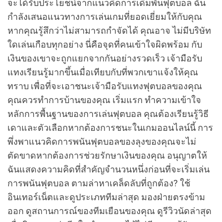
จะได้รับประโยชน์จากแนวคิดการเดิมพันฟุตบอล ฉัน
กำลังเสนอแนวทางการเล่นเกมที่ยอดเยี่ยมให้กับคุณ
หากคุณรู้สึกว่าไม่สามารถกำจัดได้ คุณอาจ ไม่มีบริษัท
ใดเล่นเกือบทุกอย่าง นี่คือจุดที่คนเข้าใจผิดพร้อม กับ
เงินของเขาจะถูกแยกจากกันอย่างรวดเร็ว เจ้ามือรับ
แทงเรียนรู้มากขึ้นเมื่อเทียบกับที่พวกเขาแจ้งให้คุณ
ทราบ เพื่อที่จะเอาชนะเจ้ามือรับแทงฟุตบอลของคุณ
คุณควรทำการบ้านของคุณ เริ่มแรก ทำความเข้าใจ
หลักการพื้นฐานของการเล่นฟุตบอล คุณต้องเรียนรู้วิธี
เดาและตัวเลือกหากต้องการชนะในเกมออนไลน์นี้ การ
พึ่งพาแนวคิดการพนันฟุตบอลของลุงของคุณจะไม่
ตัดขาดหากต้องการช่วยรักษาเงินของคุณ อนุญาตให้
ฉันแสดงความคิดที่สำคัญจำนวนหนึ่งก่อนที่จะเริ่มเล่น
การพนันฟุตบอล ตามล่าหาเคล็ดลับที่ถูกต้อง? ใช้
อินเทอร์เน็ตและดูประเภททีมล่าสุด มองฝ่ายตรงข้าม
ออก ดูสถานการณ์ของทีมเยือนของคุณ ดูรีวิวนัดล่าสุด