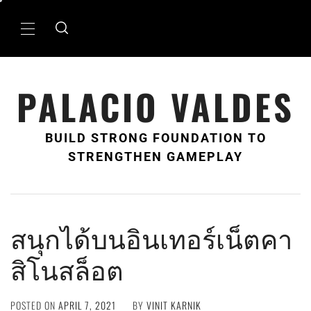
Skip
to
Primary
content
Menu
PALACIO VALDES
BUILD STRONG FOUNDATION TO
STRENGTHEN GAMEPLAY
สนุกได้บนอินเทอร์เน็ตคา
สิโนสล็อต
POSTED ON
APRIL 7, 2021
BY
VINIT KARNIK