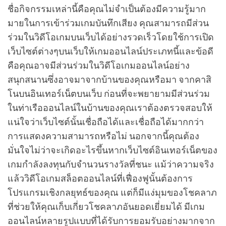
ชื่อกิจกรรมเหล่านี้คือคุณไม่จำเป็นต้องมีความรู้มาก
มายในการเข้าร่วมเกมบันทึกเสียง คุณสามารถมีส่วน
ร่วมในวิดีโอเกมบนเว็บได้อย่างรวดเร็วโดยใช้การเปิด
เว็บไซต์ต่างๆบนเว็บให้เกมออนไลน์ประเภทนี้และข้อดี
คือคุณอาจมีส่วนร่วมในวิดีโอเกมออนไลน์อย่าง
สนุกสนานซึ่งอาจมาจากบ้านของคุณหรือมา จากคาสิ
โนบนอินเทอร์เน็ตบนเว็บ ก่อนที่จะพยายามมีส่วนร่วม
ในท่าเรือออนไลน์ในบ้านของคุณเราต้องตรวจสอบให้
แน่ใจว่าเว็บไซต์นั้นเชื่อถือได้และเชื่อถือได้มากกว่า
การแสดงความสามารถหรือไม่ นอกจากนี้คุณต้อง
มั่นใจไม่ว่าจะเกิดอะไรขึ้นหากเว็บไซต์อินเทอร์เน็ตของ
เกมกำลังลงทุนกับจำนวนรางวัลที่ชนะ แม้ว่าความจริง
แล้ววิดีโอเกมสล็อตออนไลน์ที่เฟื่องฟูนั้นต้องการ
โปรแกรมเชิงกลยุทธ์ของคุณ แต่ก็มีแง่มุมของโชคลาภ
ที่ช่วยให้คุณเก็บเกี่ยวโชคลาภอันยอดเยี่ยมได้ มีเกม
ออนไลน์หลายรูปแบบที่ได้รับการยอมรับอย่างมากจาก