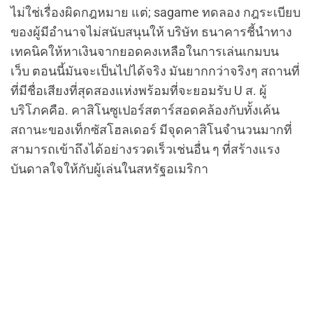
ไม่ใช่เรื่องผิดกฎหมาย แต่; sagame ทดลอง กฎระเบียบ
ของผู้มีอำนาจไม่สนับสนุนให้ บริษัท ธนาคารชี้นำทาง
เทคนิคให้หาเงินจากยอดคงเหลือในการเล่นเกมบน
เว็บ ตอนนี้มันจะเป็นไปได้จริง มันยากกว่าจริงๆ สถานที่
ที่มีชื่อเสียงที่สุดสองแห่งพร้อมที่จะยอมรับ U ส. ผู้
บริโภคคือ. คาสิโนซูเปอร์สตาร์สอดคล้องกับทั้งเค้น
สถานะของเท็กซัสโฮลเดอร์ มีจุดคาสิโนจำนวนมากที่
สามารถเข้าถึงได้อย่างรวดเร็วเช่นอื่น ๆ ที่สร้างแรง
บันดาลใจให้กับผู้เล่นในสหรัฐอเมริกา